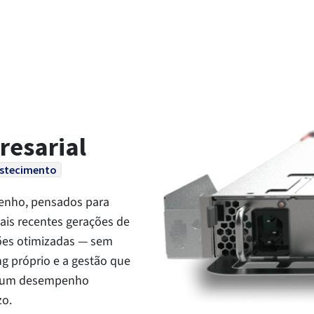
resarial
astecimento
penho, pensados para
mais recentes gerações de
ões otimizadas — sem
ng próprio e a gestão que
em um desempenho
zo.