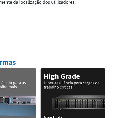
mente da localização dos utilizadores.
ormas
High Grade
cálculo para as
Hiper-resiliência para cargas de
balho mais
trabalho críticas
A partir de