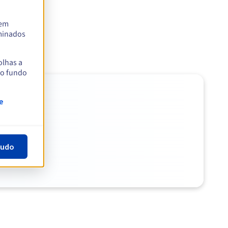
tem
rminados
olhas a
no fundo
e
tudo