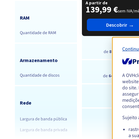
A partir de
139,99 €
sem IVA/m
RAM
→
Descobrir
Quantidade de RAM
Continu
de
8
a
16 núcleos
Pr
Armazenamento
A OVHc
Quantidade de discos
de
64 Go
a
256 Go
website
do site
assegur
mediçõe
2 discos
Rede
consent
Sujeito
Largura de banda pública
1 Gbps
rast
Largura de banda privada
-
a su