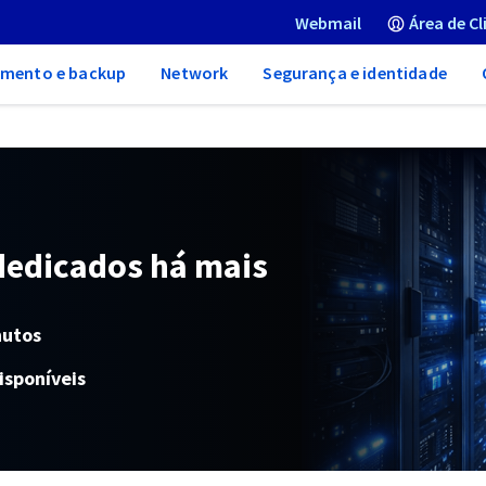
Webmail
Área de Cl
mento e backup
Network
Segurança e identidade
dedicados há mais
nutos
isponíveis