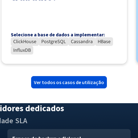
Selecione a base de dados a implementar:
ClickHouse
PostgreSQL
Cassandra
HBase
InfluxDB
Ver todos os casos de utilização
vidores dedicados
dade
SLA