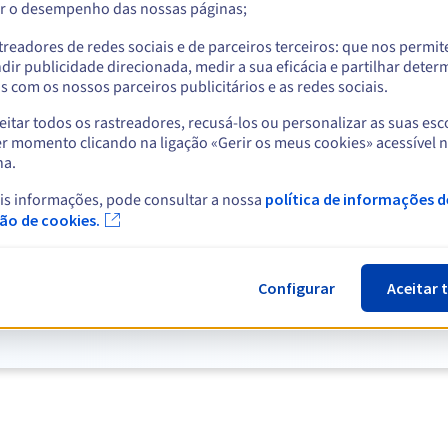
r o desempenho das nossas páginas;
Ver mais
treadores de redes sociais e de parceiros terceiros: que nos permi
dir publicidade direcionada, medir a sua eficácia e partilhar dete
 com os nossos parceiros publicitários e as redes sociais.
itar todos os rastreadores, recusá-los ou personalizar as suas esc
r momento clicando na ligação «Gerir os meus cookies» acessível 
na.
is informações, pode consultar a nossa
política de informações d
ção de cookies.
Descubra a nossa seleção de servidores.
Ver todos os servidores
Configurar
Aceitar 