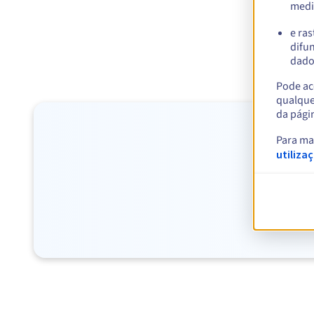
medi
e ras
difun
dados
Pode ace
qualque
da pági
Para ma
utiliza