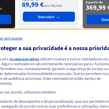
89,99 €
A partir de
369,99 
sem IVA/mês
ês
→
Descobrir
Des
ar sem aceitar
de
6
a
24 núcleos
de
16
a
oteger a sua privacidade é a nossa priorid
de
32 Go
a
1 To
loud e
os seus parceiros
utilizam cookies e outros rastreadores no
de
12
. Alguns rastreadores são estritamente necessários para o funcio
. Permitem-nos, nomeadamente, garantir a segurança do serviço ou
ar determinadas funcionalidades essenciais. Outros permitem-nos 
de
2
a
8 discos
s de audiência anónimas. Estes rastreadores estão isentos de
de
2
imento.
 ao seu acordo, utilizamos também:
de
1
a
5 Gbps
de
1
readores de desempenho e de personalização: que nos permitem m
25 Gbps
5
a navegação de acordo com as suas preferências e utilizações, be