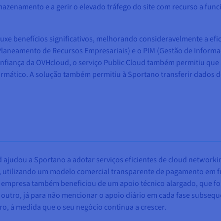
azenamento e a gerir o elevado tráfego do site com recurso a func
xe benefícios significativos, melhorando consideravelmente a efi
aneamento de Recursos Empresariais) e o PIM (Gestão de Informaç
confiança da OVHcloud, o serviço Public Cloud também permitiu que
mático. A solução também permitiu à Sportano transferir dados d
 ajudou a Sportano a adotar serviços eficientes de cloud networki
0%, utilizando um modelo comercial transparente de pagamento e
empresa também beneficiou de um apoio técnico alargado, que foi
a outro, já para não mencionar o apoio diário em cada fase subse
o, à medida que o seu negócio continua a crescer.