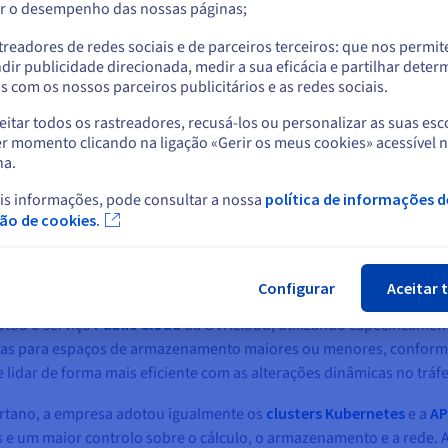
r o desempenho das nossas páginas;
Grzegorz Kupidura, CTO da Sportano
ou
treadores de redes sociais e de parceiros terceiros: que nos permi
Ficar no website atual
dir publicidade direcionada, medir a sua eficácia e partilhar dete
 com os nossos parceiros publicitários e as redes sociais.
itar todos os rastreadores, recusá-los ou personalizar as suas esc
Selecionar outro website
r momento clicando na ligação «Gerir os meus cookies» acessível 
na.
is informações, pode consultar a nossa
política de informações d
Fec
 com a Sportano para identificar as suas necessidades e encontra
ção de cookies.
com grandes volumes de dados.
Configurar
Aceitar 
otou o serviço
Public Cloud
da OVHcloud, utilizando especificamente 
 para espaços de armazenamento maiores ou menores, conforme nec
lidar de forma mais eficiente com as alterações dinâmicas no tráfe
portano, a empresa adotou igualmente os
clusters Kubernetes
e a
AP
e um maior controlo sobre o cálculo, o armazenamento e a rede. A