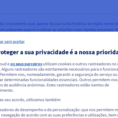
 crescimento que, apesar da sua curta história, se impôs como lí
 ambiente seguro e utilizar as soluções mais rápidas possíveis. 
udaram ou evoluíram à medida que a empresa crescia. Após um per
ar sem aceitar
er um apoio mais abrangente. Além disso, a Sportano quis otimiza
ininterrupta, o que poderia ter sido afetado durante a transição 
oteger a sua privacidade é a nossa priorid
loud e
os seus parceiros
utilizam cookies e outros rastreadores no
. Alguns rastreadores são estritamente necessários para o funcio
arece que está localizado em Estados Unido
. Permitem-nos, nomeadamente, garantir a segurança do serviço ou
ar determinadas funcionalidades essenciais. Outros permitem-nos 
a encomendar a partir de Estados Unidos, terá de consultar e criar uma con
s de audiência anónimas. Estes rastreadores estão isentos de
website do país em questão.
ós foi a transferência de uma enorme quantidade de
imento.
produtos, tratou-se de terabytes de dados. Question
 ao seu acordo, utilizamos também:
Aceder ao website do Estados Unidos
cesso não interrompesse as vendas e o site fosse respon
us.ovhcloud.com/
Inglês
USD - $
os consumidores durante a transição.»
readores de desempenho e de personalização: que nos permitem m
a navegação de acordo com as suas preferências e utilizações, be