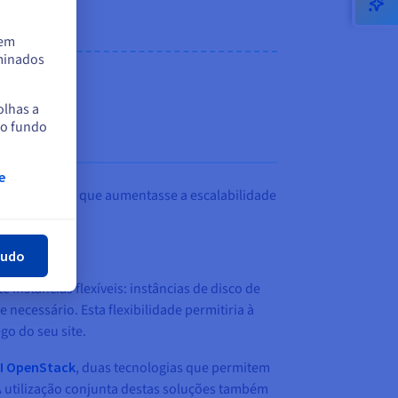
tem
rminados
olhas a
no fundo
e
har
r uma solução que aumentasse a escalabilidade
tudo
instâncias flexíveis: instâncias de disco de
essário. Esta flexibilidade permitiria à
go do seu site.
I OpenStack
, duas tecnologias que permitem
 utilização conjunta destas soluções também