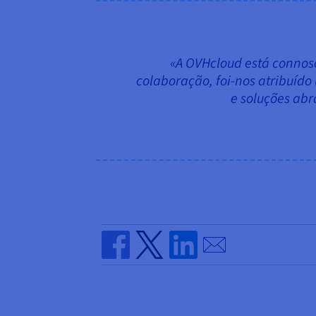
«A OVHcloud está connosc
colaboração, foi-nos atribuído
e soluções abr
Send by email
Share on Facebook
Share on Twitter
Share on Linkedin