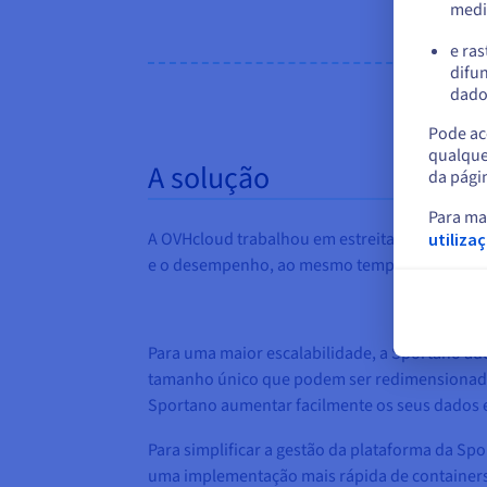
medi
e ras
difun
dados
Pode ace
qualque
A solução
da pági
Para ma
A OVHcloud trabalhou em estreita colaboração
utiliza
e o desempenho, ao mesmo tempo que lidava 
Para uma maior escalabilidade, a Sportano ad
tamanho único que podem ser redimensionadas
Sportano aumentar facilmente os seus dados e 
Para simplificar a gestão da plataforma da S
uma implementação mais rápida de containers 