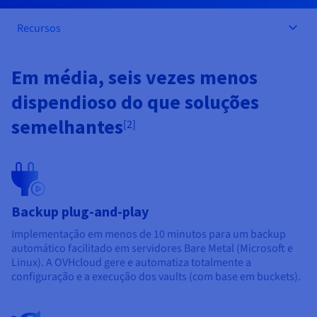
Documentação
Documentação
Documentação
Preços
Roadmap & Changelog
Roadmap & Changelog
Roadmap & Changelog
Observabilidade
Recursos
Disponibilidade por regiões
Documentação
Roadmap & Changelog
Roadmap & Changelog
Em média, seis vezes menos
dispendioso do que soluções
semelhantes
[2]
Backup plug-and-play
Implementação em menos de 10 minutos para um backup
automático facilitado em servidores Bare Metal (Microsoft e
Linux). A OVHcloud gere e automatiza totalmente a
configuração e a execução dos vaults (com base em buckets).