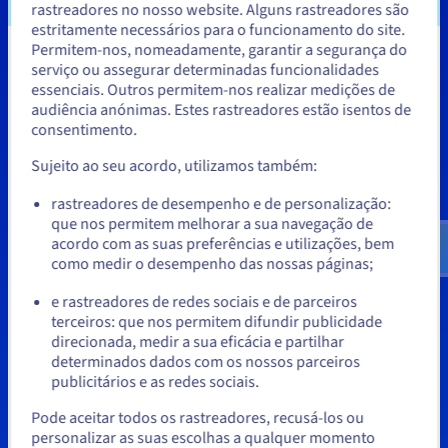
rastreadores no nosso website. Alguns rastreadores são
estritamente necessários para o funcionamento do site.
Funcionalidades
Permitem-nos, nomeadamente, garantir a segurança do
Parece que está localizado em
serviço ou assegurar determinadas funcionalidades
essenciais. Outros permitem-nos realizar medições de
Estados Unidos.
audiência anónimas. Estes rastreadores estão isentos de
consentimento.
Backups remotos
Soluções de backup
Para encomendar a partir de Estados Unidos, terá de consultar e
criar uma conta no website do país em questão.
automáticos diários
medida das suas
Sujeito ao seu acordo, utilizamos também:
necessidades
Temos tudo aquilo de que
Aceder ao website do Estados Unidos
rastreadores de desempenho e de personalização:
precisa! Backup automático
A decisão é tua! Obtenha
que nos permitem melhorar a sua navegação de
us.ovhcloud.com/
Inglês
USD - $
veloz: os seus dados são
retenção de 14 dias por
acordo com as suas preferências e utilizações, bem
guardados de forma
predefinição, ou então at
como medir o desempenho das nossas páginas;
incremental, diariamente,
ou
dias com uma imutabilid
num local remoto.
de 14 dias. Compatível co
e rastreadores de redes sociais e de parceiros
todos os SO Microsoft e L
terceiros: que nos permitem difundir publicidade
Ficar no website atual
direcionada, medir a sua eficácia e partilhar
determinados dados com os nossos parceiros
publicitários e as redes sociais.
Selecionar outro website
Pode aceitar todos os rastreadores, recusá-los ou
Encomendar agora
personalizar as suas escolhas a qualquer momento