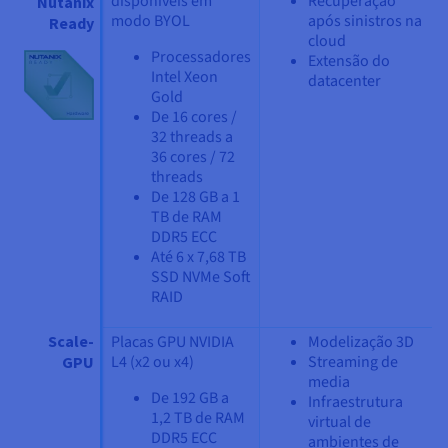
disponíveis em
Recuperação
Nutanix
modo BYOL
após sinistros na
Ready
cloud
Processadores
​Extensão do
Intel Xeon
datacenter
Gold
De 16 cores /
32 threads a
36 cores / 72
threads
De 128 GB a 1
TB de RAM
DDR5 ECC
Até 6 x 7,68 TB
SSD NVMe Soft
RAID
Scale-
Placas GPU NVIDIA
Modelização 3D
L4 (x2 ou x4)
Streaming de
GPU
media
De 192 GB a
Infraestrutura
1,2 TB de RAM
virtual de
DDR5 ECC
ambientes de