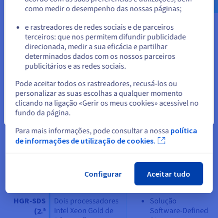
disponíveis em
Recuperação
geração)
como medir o desempenho das nossas páginas;
ou
modo BYOL
após sinistros na
Nutanix
cloud
e rastreadores de redes sociais e de parceiros
Ready
Dois
Extensão do
terceiros: que nos permitem difundir publicidade
Ficar no website atual
processadores
datacenter
direcionada, medir a sua eficácia e partilhar
Intel Xeon
determinados dados com os nossos parceiros
Gold de 5.ª
publicitários e as redes sociais.
geração
Selecionar outro website
De 16 cores /
Pode aceitar todos os rastreadores, recusá-los ou
32 threads a
personalizar as suas escolhas a qualquer momento
48 cores / 96
clicando na ligação «Gerir os meus cookies» acessível no
threads
fundo da página.
Fechar
De 256 GB a
1,5 TB de RAM
Para mais informações, pode consultar a nossa
política
DDR5 ECC
de informações de utilização de cookies.
Até 24 x
3,84 TB SSD
NVMe Soft
Configurar
Aceitar tudo
RAID
HGR-SDS
Dois processadores
Solução
Intel Xeon Gold de
Software-Defined
(2.ª