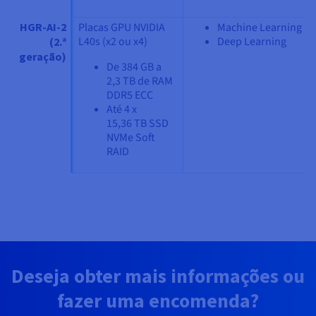
HGR-AI-2
Placas GPU NVIDIA
Machine Learning
L40s (x2 ou x4)
Deep Learning
(2.ª
geração)
De 384 GB a
2,3 TB de RAM
DDR5 ECC
Até 4 x
15,36 TB SSD
NVMe Soft
RAID
Deseja obter mais informações ou
fazer uma encomenda?