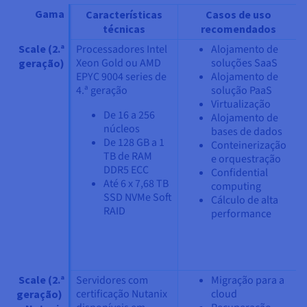
Gama
Características
Casos de uso
técnicas
recomendados
Scale (2.ª
Processadores Intel
Alojamento de
Xeon Gold ou AMD
soluções SaaS
geração)
EPYC 9004 series de
Alojamento de
4.ª geração
solução PaaS
Virtualização
De 16 a 256
Alojamento de
núcleos
bases de dados
De 128 GB a 1
Conteinerização
TB de RAM
e orquestração
DDR5 ECC
Confidential
Até 6 x 7,68 TB
computing
SSD NVMe Soft
Cálculo de alta
RAID
performance
Scale (2.ª
Servidores com
Migração para a
certificação Nutanix
cloud
geração)