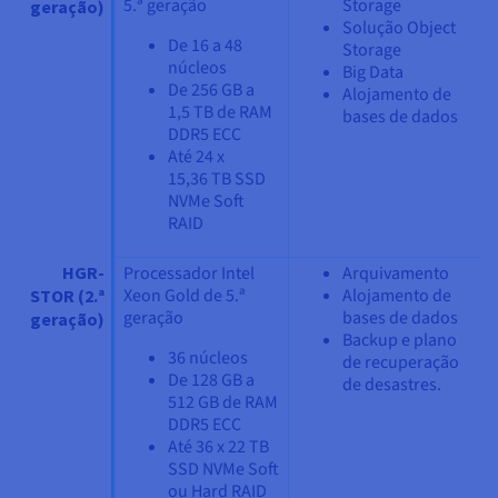
5.ª geração
Storage
geração)
Solução Object
De 16 a 48
Storage
núcleos
Big Data
De 256 GB a
Alojamento de
1,5 TB de RAM
bases de dados
DDR5 ECC
Até 24 x
15,36 TB SSD
NVMe Soft
RAID
HGR-
Processador Intel
Arquivamento
Xeon Gold de 5.ª
Alojamento de
STOR (2.ª
geração
bases de dados
geração)
Backup e plano
36 núcleos
de recuperação
De 128 GB a
de desastres.
512 GB de RAM
DDR5 ECC
Até 36 x 22 TB
SSD NVMe Soft
ou Hard RAID