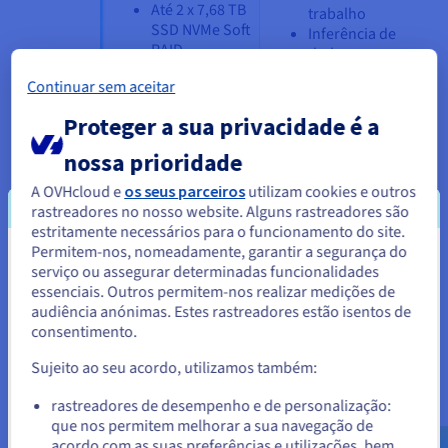
Até 2 x 7,68 TB
trabalho
SSD NVMe Soft
Inferência de
RAID
dados
Continuar sem aceitar
HGR-HCI
Dois processadores
Infraestrutura
Intel Xeon Gold de
hiperconvergente
(2.ª
Proteger a sua privacidade é a
5.ª geração ou AMD
Virtualização
geração)
nossa prioridade
EPYC 9004 series de
Alojamento de
4.ª geração
bases de dados
A OVHcloud e
os seus parceiros
utilizam cookies e outros
Conteinerização
rastreadores no nosso website. Alguns rastreadores são
De 16 a 72
e orquestração
estritamente necessários para o funcionamento do site.
núcleos
Confidential
Permitem-nos, nomeadamente, garantir a segurança do
De 256 GB a
computing
Parece que está localizado em
serviço ou assegurar determinadas funcionalidades
2,5 TB de RAM
Cálculo de alta
essenciais. Outros permitem-nos realizar medições de
DDR5 ECC
Estados Unidos.
performance
audiência anónimas. Estes rastreadores estão isentos de
Até 24 x
consentimento.
Para encomendar a partir de Estados Unidos, terá de consultar e
3,84 TB SSD
criar uma conta no website do país em questão.
NVMe Soft
Sujeito ao seu acordo, utilizamos também:
RAID
Aceder ao website do Estados Unidos
rastreadores de desempenho e de personalização:
HGR-HCI
Servidores com
Migração para a
que nos permitem melhorar a sua navegação de
us.ovhcloud.com/
Inglês
USD - $
certificação Nutanix
cloud
(2.ª
acordo com as suas preferências e utilizações, bem