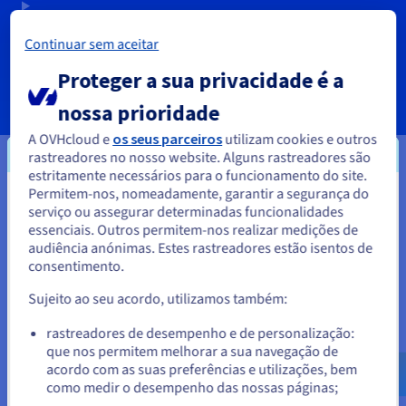
REDE E IP
Continuar sem aceitar
Proteger a sua privacidade é a
SERVIÇOS
nossa prioridade
A OVHcloud e
os seus parceiros
utilizam cookies e outros
rastreadores no nosso website. Alguns rastreadores são
estritamente necessários para o funcionamento do site.
Permitem-nos, nomeadamente, garantir a segurança do
Os seus dados, alojados onde
Parece que está localizado em
serviço ou assegurar determinadas funcionalidades
mais precisa
essenciais. Outros permitem-nos realizar medições de
Estados Unidos.
audiência anónimas. Estes rastreadores estão isentos de
Os nossos VPS estão disponíveis em várias localizações
consentimento.
Para encomendar a partir de Estados Unidos, terá de consultar e
estratégicas em todo o mundo, a fim de garantir uma latência
criar uma conta no website do país em questão.
Sujeito ao seu acordo, utilizamos também:
reduzida aos seus projetos.
Aceder ao website do Estados Unidos
rastreadores de desempenho e de personalização:
que nos permitem melhorar a sua navegação de
us.ovhcloud.com/
vps
Inglês
USD - $
acordo com as suas preferências e utilizações, bem
como medir o desempenho das nossas páginas;
ou