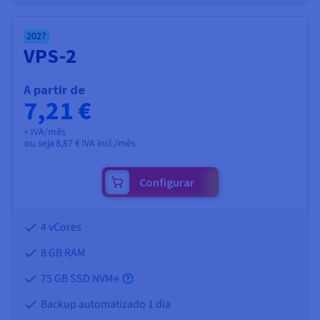
2027
VPS-2
A partir de
7,21 €
+ IVA/mês
ou seja
8,87 €
IVA incl./mês
Configurar
4 vCores
8 GB
RAM
75 GB SSD NVMe
Backup automatizado 1 dia