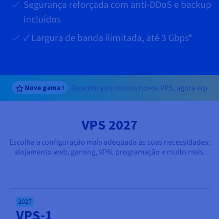
Documentação
Documentação
Documentação
Segurança reforçada com anti-DDoS e backup
Preços
Roadmap & Changelog
Roadmap & Changelog
Roadmap & Changelog
Observabilidade
incluídos
Disponibilidade por regiões
Documentação
✓ Largura de banda ilimitada, até
3 Gbps
*
Roadmap & Changelog
Roadmap & Changelog
Descubra os nossos novos VPS, agora equi
Nova gama !
VPS 2027
Escolha a configuração mais adequada às suas necessidades:
alojamento web, gaming, VPN, programação e muito mais.
2027
VPS-1