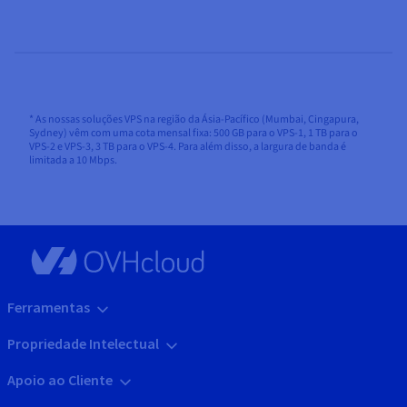
* As nossas soluções VPS na região da Ásia-Pacífico (Mumbai, Cingapura,
Sydney) vêm com uma cota mensal fixa: 500 GB para o VPS-1, 1 TB para o
VPS-2 e VPS-3, 3 TB para o VPS-4. Para além disso, a largura de banda é
limitada a 10 Mbps.
Ferramentas
Propriedade Intelectual
Apoio ao Cliente