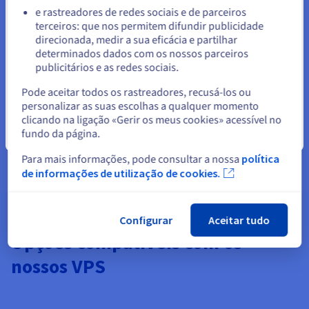
e rastreadores de redes sociais e de parceiros
terceiros: que nos permitem difundir publicidade
Ficar no website atual
direcionada, medir a sua eficácia e partilhar
determinados dados com os nossos parceiros
publicitários e as redes sociais.
Selecionar outro website
Pode aceitar todos os rastreadores, recusá-los ou
Funcionalidades indisponíveis nas Local Zones:
personalizar as suas escolhas a qualquer momento
Aplicações pré-instaladas, Windows,
armazenamento
clicando na ligação «Gerir os meus cookies» acessível no
suplementar
, monitorização, Additional IP, Load Balancer,
fundo da página.
Fechar
bases de dados geridas.
Para mais informações, pode consultar a nossa
política
de informações de utilização de cookies.
Configurar
Aceitar tudo
Opções compatíveis com os
nossos VPS