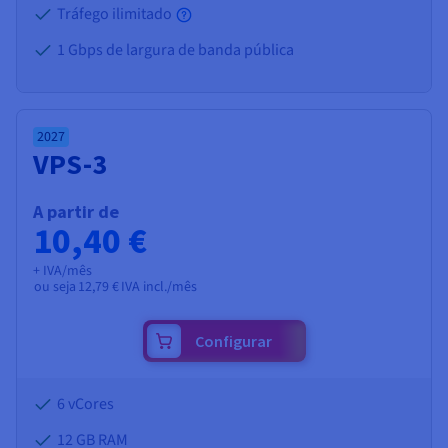
Tráfego ilimitado
1 Gbps de largura de banda pública
2027
VPS-3
A partir de
10,40 €
+ IVA/mês
ou seja
12,79 €
IVA incl./mês
Configurar
6 vCores
12 GB
RAM