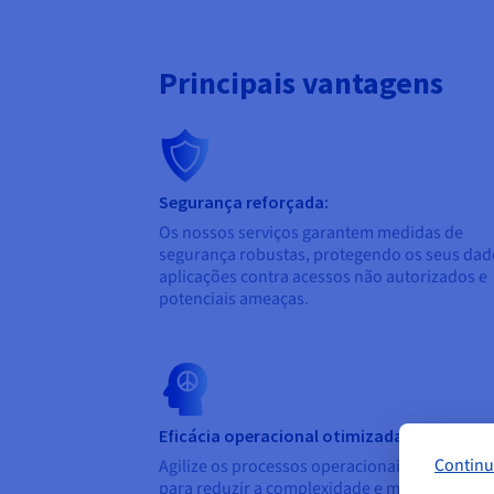
Principais vantagens
Segurança reforçada:
Os nossos serviços garantem medidas de
segurança robustas, protegendo os seus dad
aplicações contra acessos não autorizados e
potenciais ameaças.
Eficácia operacional otimizada:
Continu
Agilize os processos operacionais e de segur
para reduzir a complexidade e melhorar a