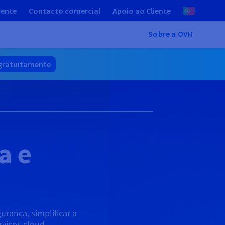
iente
Contacto comercial
Apoio ao Cliente
Sobre a OVH
gratuitamente
a e
rança, simplificar a
rviços cloud.