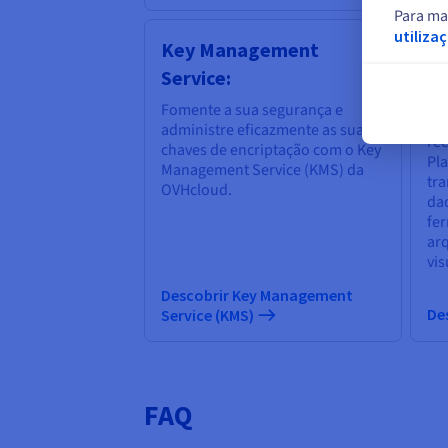
Para ma
utiliza
Key Management
Se
Service:
Os
no 
Fomente a sua segurança e
on
administre eficazmente as suas
re
chaves de encriptação com o Key
Pl
Management Service (KMS) da
tr
OVHcloud.
dad
fe
ar
vis
Descobrir Key Management
De
Service (KMS)
FAQ