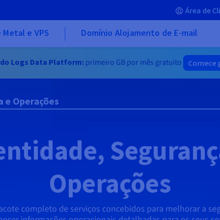
Área de Cl
 Metal e VPS
Domínio Alojamento de E-mail
 do Logs Data Platform:
primeiro GB por mês gratuito
Comece 
a e Operações
entidade, Seguranç
Operações
cote completo de serviços concebidos para melhorar a segu
necer informações operacionais detalhadas para os seus se