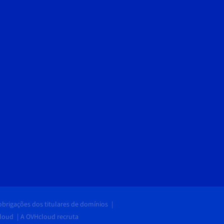
 obrigações dos titulares de domínios
cloud
A OVHcloud recruta