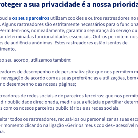
oteger a sua privacidade é a nossa priorid
lhe a flexibilidade necessária para se adaptar a
valor
mudanças de requisitos e de cargas de trabalho.
ou d
loud e
os seus parceiros
utilizam cookies e outros rastreadores no
. Alguns rastreadores são estritamente necessários para o funcio
arece que está localizado em Estados Unido
. Permitem-nos, nomeadamente, garantir a segurança do serviço ou
ar determinadas funcionalidades essenciais. Outros permitem-nos 
Identidade, Segurança e Operações
a encomendar a partir de Estados Unidos, terá de consultar e criar uma con
s de audiência anónimas. Estes rastreadores estão isentos de
website do país em questão.
imento.
 ao seu acordo, utilizamos também:
Aceder ao website do Estados Unidos
 (Identity and Access
Secret Manager
us.ovhcloud.com/
identity-security-operations
Inglês
USD - $
readores de desempenho e de personalização: que nos permitem m
Armazenar de forma segura o
a navegação de acordo com as suas preferências e utilizações, be
seus segredos e autorizar as
lizadores e aplicações de
r o desempenho das nossas páginas;
ou
aplicações e serviços da
sões através de uma interface
OVHcloud a recuperá-los
treadores de redes sociais e de parceiros terceiros: que nos permi
automaticamente,
Ficar no website atual
dir publicidade direcionada, medir a sua eficácia e partilhar dete
administrando as versões, a
 com os nossos parceiros publicitários e as redes sociais.
gestão dos acessos e o registo
atualizações.
itar todos os rastreadores, recusá-los ou personalizar as suas esc
Selecionar outro website
r momento clicando na ligação «Gerir os meus cookies» acessível 
s (Identity and Access
na.
Descobrir Secret Manager