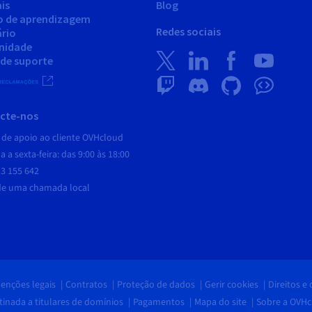
is
Blog
o de aprendizagem
Redes sociais
ário
nidade
 de suporte
cte-nos
 de apoio ao cliente OVHcloud
 a sexta-feira: das 9:00 às 18:00
3 155 642
de uma chamada local
enções legais
Contratos
Proteção de dados
Gerir cookies
Direitos e
nada a titulares de domínios
Pagamentos
Mapa do site
Sobre a OVH