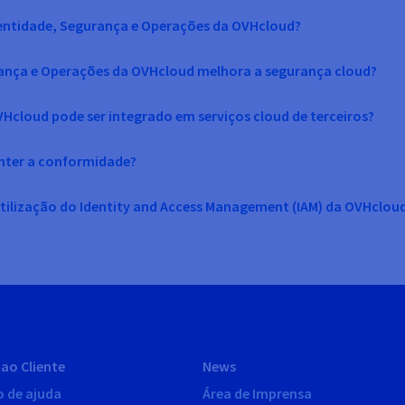
Identidade, Segurança e Operações da OVHcloud?
ança e Operações da OVHcloud melhora a segurança cloud?
Hcloud pode ser integrado em serviços cloud de terceiros?
anter a conformidade?
utilização do Identity and Access Management (IAM) da OVHclou
ao Cliente
News
o de ajuda
Área de Imprensa