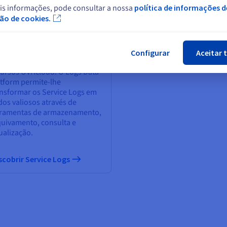
is informações, pode consultar a nossa
política de informações d
Fec
ção de cookies.
rvice Logs
 nossos Service Logs ajudam-
a identificar «quem fez o quê,
Configurar
Aceitar 
de e quando» nos seus
cursos OVHcloud. O Logs Data
atform permite-lhe
ansformar os Service Logs em
os valiosos através de
rramentas de armazenamento,
quivamento, consulta e
ualização.
scobrir Service Logs