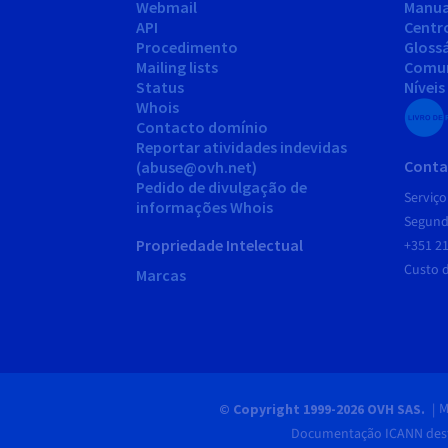
Webmail
Manua
API
Centr
Procedimento
Gloss
Mailing lists
Comu
Status
Níveis
Whois
Contacto domínio
Reportar atividades indevidas
Conta
(abuse@ovh.net)
Pedido de divulgação de
Serviço
informações Whois
Segunda
Propriedade Intelectual
+351 21
Custo 
Marcas
M
© Copyright 1999-2026 OVH SAS.
Documentação ICANN desti