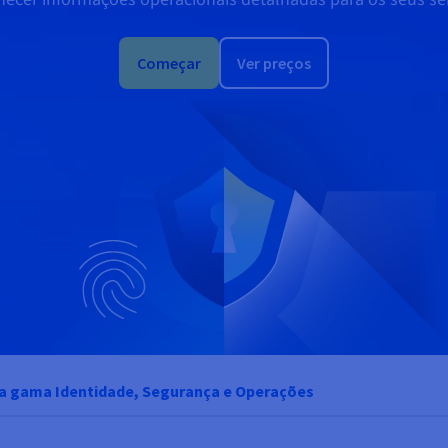
Começar
Ver preços
a gama Identidade, Segurança e Operações