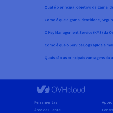
Qual é o principal objetivo da gama 
Como é que a gama Identidade, Segur
O Key Management Service (KMS) da OV
Como é que o Service Logs ajuda a m
Quais são as principais vantagens da 
Ferramentas
Apoio 
Área de Cliente
Centr