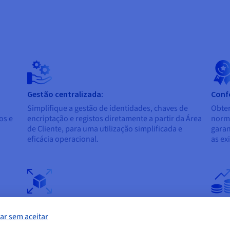
Gestão centralizada:
Conf
Simplifique a gestão de identidades, chaves de
Obte
os e
encriptação e registos diretamente a partir da Área
norma
de Cliente, para uma utilização simplificada e
garan
eficácia operacional.
as ex
Escalabilidade e flexibilidade:
Renta
ar sem aceitar
ança
Os nossos serviços são escaláveis consoante as
Benef
necessidades da sua empresa, proporcionando-
solu