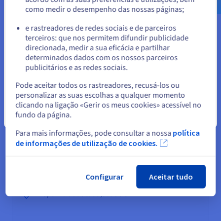
como medir o desempenho das nossas páginas;
ou
Difusão de conteúdos e assets de acesso
e rastreadores de redes sociais e de parceiros
frequente
terceiros: que nos permitem difundir publicidade
Ficar no website atual
direcionada, medir a sua eficácia e partilhar
determinados dados com os nossos parceiros
publicitários e as redes sociais.
Selecionar outro website
Pode aceitar todos os rastreadores, recusá-los ou
personalizar as suas escolhas a qualquer momento
clicando na ligação «Gerir os meus cookies» acessível no
fundo da página.
Fechar
Pontos essenciais
Para mais informações, pode consultar a nossa
política
TTFB*: expresso em milissegundos
de informações de utilização de cookies.
Discos SSD
Faturação mínima: 1 hora
Taxa de restauro: não
Configurar
Aceitar tudo
Transições/ciclo de vida
dos dados: sim
Disponibilidade: 99,9% de SLA