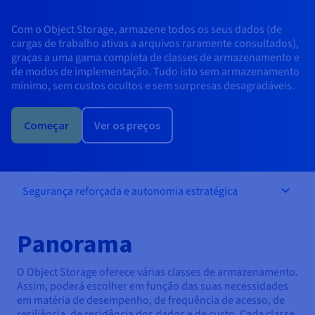
Documentação
Documentação
Documentação
Preços
Roadmap & Changelog
Roadmap & Changelog
Roadmap & Changelog
Observabilidade
Com o Object Storage, armazene todos os seus dados (de
Disponibilidade por regiões
cargas de trabalho ativas a arquivos raramente consultados),
Documentação
graças a uma gama completa de classes de armazenamento e
Roadmap & Changelog
Roadmap & Changelog
de modos de implementação. Tudo isto sem armazenamento
mínimo, sem custos ocultos e sem surpresas desagradáveis.
Começar
Ver os preços
Segurança reforçada e autonomia estratégica
Panorama
O Object Storage oferece várias classes de armazenamento.
Assim, poderá escolher em função das suas necessidades
em matéria de desempenho, de frequência de acesso, de
resiliência, de residência dos dados e de custo. Cada classe