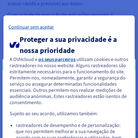
acesso rápido e previsível aos dados.
Quer se trate da execução de aplicações sensíveis à
latência, de analytics em tempo real ou de cargas de
Continuar sem aceitar
trabalho de débito elevado, a classe High Performance
oferece desempenhos máximos, sem deixar de conservar a
Proteger a sua privacidade é a
faturação simples e transparente da OVHcloud.
nossa prioridade
Começar
Preços
A OVHcloud e
os seus parceiros
utilizam cookies e outros
rastreadores no nosso website. Alguns rastreadores são
estritamente necessários para o funcionamento do site.
Permitem-nos, nomeadamente, garantir a segurança do
Parece que está localizado em
serviço ou assegurar determinadas funcionalidades
Casos de uso
essenciais. Outros permitem-nos realizar medições de
Estados Unidos.
audiência anónimas. Estes rastreadores estão isentos de
consentimento.
Para encomendar a partir de Estados Unidos, terá de consultar e
criar uma conta no website do país em questão.
Analytics e pipelines de processamento de
Sujeito ao seu acordo, utilizamos também:
dados
Aceder ao website do Estados Unidos
rastreadores de desempenho e de personalização:
Aplicações sensíveis à latência e cargas de
que nos permitem melhorar a sua navegação de
us.ovhcloud.com/
Inglês
USD - $
trabalho transacionais
acordo com as suas preferências e utilizações, bem