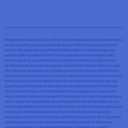
1
Oferta promocional «Public Cloud Free Trial» limitada, aplicável à implementação e
ao consumo de um primeiro projeto de serviço Public Cloud (qualquer cliente,
novo ou não, pode pedir para beneficiar desta oferta, na medida em que não
tenha já criado um projeto Public Cloud no passado, ainda em vigor ou não),
ativável a partir de 1 de julho de 2022 às 0h00 (hora de Paris). O cupão deve ser
ativado aquando da criação do primeiro projeto Public Cloud do titular. O cupão
só é válido para as compras de prestação de serviços fornecidos pela OVHcloud,
diretamente junto da OVHcloud através do website e unicamente para os serviços
Public Cloud, em todas as regiões Public Cloud disponíveis, excluindo serviços
gratuitos (nomeadamente serviços gratuitos em fase de teste beta). Este cupão
não é acumulável com outras promoções em curso aplicáveis aos serviços em
causa, incluindo a oferta promocional «Public Cloud Free Trial». O cupão aplica-se
sobre o preço standard público, tal como aparece no website da OVHcloud, sem
que este seja objeto de nenhum tipo de desconto. O valor do cupão é expresso na
moeda que é apresentada publicamente no mercado ou país ao qual está
associado o contrato Public Cloud que beneficia do cupão, sem IVA, e só pode ser
utilizado para consumir serviços na mesma moeda. O cupão é válido para o
consumo de serviços normalmente disponíveis no mercado ao qual está