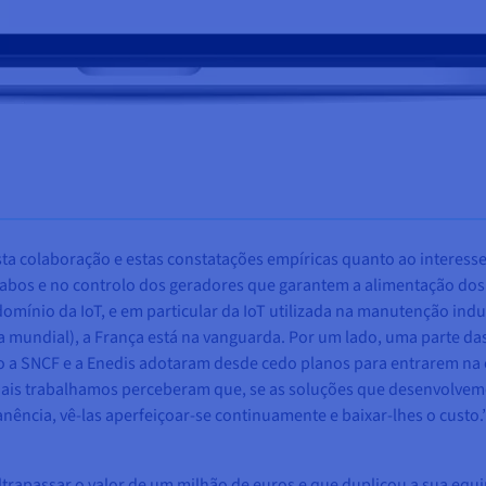
sta colaboração e estas constatações empíricas quanto ao interess
cabos e no controlo dos geradores que garantem a alimentação dos
ínio da IoT, e em particular da IoT utilizada na manutenção indust
la mundial), a França está na vanguarda. Por um lado, uma parte da
o a SNCF e a Enedis adotaram desde cedo planos para entrarem na e
uais trabalhamos perceberam que, se as soluções que desenvolvem
ência, vê-las aperfeiçoar-se continuamente e baixar-lhes o custo.”
ultrapassar o valor de um milhão de euros e que duplicou a sua equ