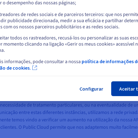
r o desempenho das nossas páginas;
ou
o é mesmo necessário. E a disponibilidade do equipamento contro
rancesa pode ser amortizada apenas com a prevenção de uma ou dua
treadores de redes sociais e de parceiros terceiros: que nos permi
Ficar no website atual
dir publicidade direcionada, medir a sua eficácia e partilhar dete
os o número de sensores para equipar a infraestrutura ferroviária 
 com os nossos parceiros publicitários e as redes sociais.
vos.”
itar todos os rastreadores, recusá-los ou personalizar as suas esc
Selecionar outro website
r momento clicando na ligação «Gerir os meus cookies» acessível 
na.
is informações, pode consultar a nossa
política de informações d
Fec
ção de cookies.
e alertas e/ou gráficos – os dados transmitidos pelos sensores liga
blic Cloud da OVH
. “Desde o princípio, temos contado com um serv
Configurar
Aceitar 
dos clientes. Paralelamente, construímos dois ambientes, para a 
os ambientes, temos uma arquitetura clássica: load balancing, servi
necessidade de tratamento particulares, ou na eventualidade de um
icação entre estas diferentes instâncias, utilizamos a rede priva
ente temos vindo a verificar um aumento na utilização da nossa AP
clientes. O Public Cloud permite que nos adaptemos muito facilmen