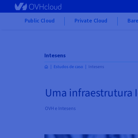
Skip to main content
Public Cloud
Private Cloud
Bare
Intesens
Estudos de caso
Intesens
Uma infraestrutura 
OVH e Intesens