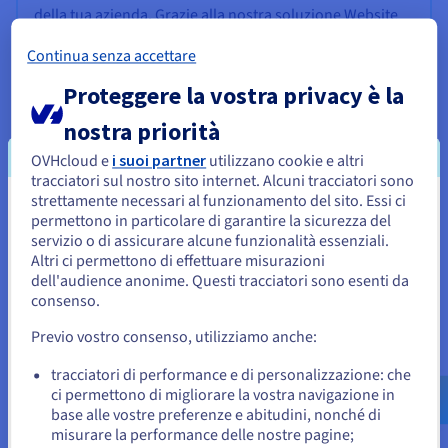
della tua azienda. Grazie alla nostra soluzione Website
Statistics, le informazioni ricavate dai dati vengono
Continua senza accettare
interpretate per facilitare i processi decisionali relativi
alla tua strategia Web. Potrai conoscere meglio i tuoi
Proteggere la vostra privacy è la
visitatori e clienti, migliorare il posizionamento naturale
nostra priorità
sui motori di ricerca (SEO) e ottimizzare la struttura del
tuo sito Internet!
OVHcloud e
i suoi partner
utilizzano cookie e altri
tracciatori sul nostro sito internet. Alcuni tracciatori sono
Scopri di più
strettamente necessari al funzionamento del sito. Essi ci
Sembra che la tua localizzazione sia
permettono in particolare di garantire la sicurezza del
servizio o di assicurare alcune funzionalità essenziali.
Stati Uniti
Altri ci permettono di effettuare misurazioni
dell'audience anonime. Questi tracciatori sono esenti da
Per effettuare un ordine da Stati Uniti, è necessario accedere al
sito web del Paese e creare un account.
consenso.
Avere più domini su uno stesso hosting web
Previo vostro consenso, utilizziamo anche:
Hai diversi progetti di siti Internet e vuoi raggrupparli su
Vai al sito Stati Uniti
un unico hosting? Ospita facilmente più siti sulle nostre
us.ovhcloud.com/
Inglese
USD - $
tracciatori di performance e di personalizzazione: che
offerte Web senza compromettere le performance.
ci permettono di migliorare la vostra navigazione in
base alle vostre preferenze e abitudini, nonché di
o
Scopri di più
misurare la performance delle nostre pagine;