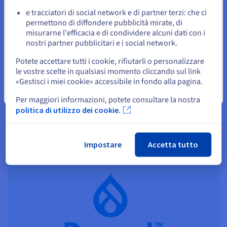
e tracciatori di social network e di partner terzi: che ci
Resta sul sito web attuale
permettono di diffondere pubblicità mirate, di
misurarne l'efficacia e di condividere alcuni dati con i
nostri partner pubblicitari e i social network.
Seleziona un altro sito web
Scegliere un hosting web
Potete accettare tutti i cookie, rifiutarli o personalizzare
Scopri le nostre soluzioni di hosting e come scegliere
le vostre scelte in qualsiasi momento cliccando sul link
quella più adatta a te.
«Gestisci i miei cookie» accessibile in fondo alla pagina.
Chiudi
Scopri di più
Per maggiori informazioni, potete consultare la nostra
politica di utilizzo dei cookie.
Impostare
Accetta tutto