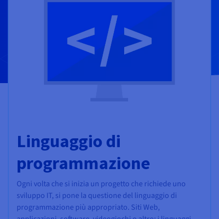
Documentazione
Documentazione
Documentazione
Tariffe
Roadmap & Changelog
Roadmap & Changelog
Roadmap & Changelog
Osservabilità
Disponibilità per Region
Documentazione
Roadmap & Changelog
Roadmap & Changelog
Linguaggio di
programmazione
Ogni volta che si inizia un progetto che richiede uno
sviluppo IT, si pone la questione del linguaggio di
programmazione più appropriato. Siti Web,