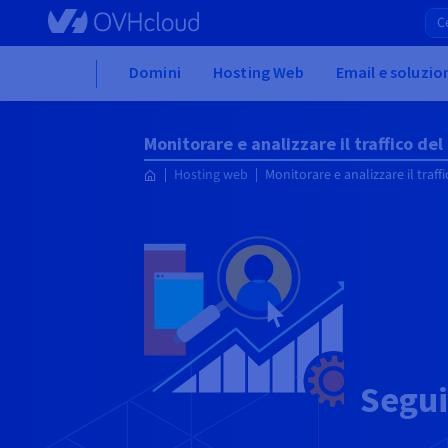
Skip to main content
Home
Domini
Hosting Web
Email e soluzio
Monitorare e analizzare il traffico del
Hosting web
Monitorare e analizzare il traff
Segui 