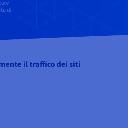
zare
tà di
nte il traffico dei siti