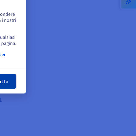
ffondere
 i nostri
qualsiasi
a pagina.
pondono
lume di
dei
udi
no
utto
.