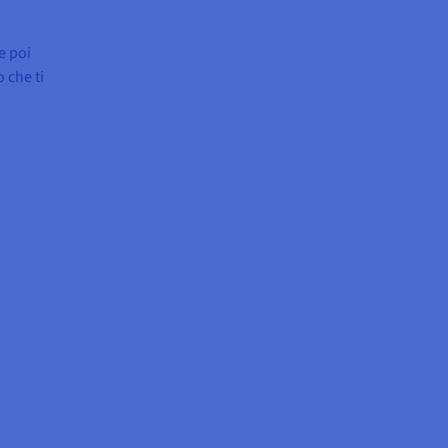
e poi
 che ti