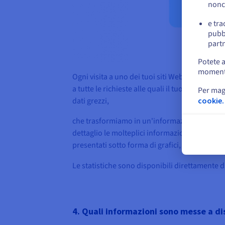
nonc
e tra
pubbl
partn
Potete a
momento 
Ogni visita a uno dei tuoi siti Web genera i co
a tutte le richieste alle quali il tuo hosting
Per mag
cookie.
dati grezzi,
che trasformiamo in un'informazione più semp
dettaglio le molteplici informazioni sui tuoi v
presentati sotto forma di grafici, tabelle e altr
Le statistiche sono disponibili direttamente d
4. Quali informazioni sono messe a di