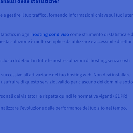
analisi delle statistiche?
are e gestire il tuo traffico, fornendo informazioni chiave sui tuoi uten
atistics in ogni
hosting condiviso
come strumento di statistica e d
uesta soluzione è molto semplice da utilizzare e accessibile diretta
luso di default in tutte le nostre soluzioni di hosting, senza costi
o successivo all’attivazione del tuo hosting web. Non devi installare
r usufruire di questo servizio, valido per ciascuno dei domini e sot
ersonali dei visitatori e rispetta quindi le normative vigenti (GDPR).
 analizzare l'evoluzione delle performance del tuo sito nel tempo.