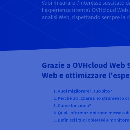
Vuoi misurare l'interesse suscitato da
l'esperienza utente? OVHcloud Web St
analisi Web, rispettando sempre la ris
Grazie a OVHcloud Web Sta
Web e ottimizzare l'esper
1. Vuoi migliorare il tuo sito?
2. Perché utilizzare uno strumento di a
3. Come funziona?
4. Quali informazioni sono messe a d
5. Definisci i tuoi obiettivi e monitor