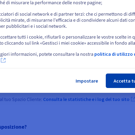
hé di misurare la performance delle nostre pagine;
o
cciatori di social network e di partner terzi: che ci permettono di di
icità mirate, di misurarne l'efficacia e di condividere alcuni dati con
Resta sul sito web attuale
er pubblicitari e i social network.
ccettare tutti i cookie, rifiutarli o personalizzare le vostre scelte in 
cliccando sul link «Gestisci i miei cookie» accessibile in fondo all
Seleziona un altro sito web
siddetti dati "grezzi" che sono registrati nei log. Questi dati corris
 risponde. Ogni giorno, tutti i server OVHcloud elaborano un grande vo
giori informazioni, potete consultare la nostra
politica di utilizzo 
Chi
lice e chiara. OVHcloud Web Statistics permette di visualizzare in
isitatori e sul corretto funzionamento del tuo sito Web. I risultati so
Impostare
Accetta t
e illustrazioni interattive.
al tuo Spazio Cliente:
Consulta le statistiche e i log del tuo sito
sposizione?