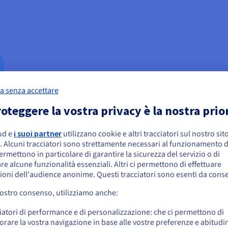
a senza accettare
oteggere la vostra privacy è la nostra prio
ud e
i suoi partner
utilizzano cookie e altri tracciatori sul nostro sit
embra che la tua localizzazione sia Stati
. Alcuni tracciatori sono strettamente necessari al funzionamento de
niti
permettono in particolare di garantire la sicurezza del servizio o di
re alcune funzionalità essenziali. Altri ci permettono di effettuare
 effettuare un ordine da Stati Uniti, è necessario accedere al sito web del Pa
ioni dell'audience anonime. Questi tracciatori sono esenti da cons
reare un account.
vostro consenso, utilizziamo anche:
Vai al sito Stati Uniti
iatori di performance e di personalizzazione: che ci permettono di
us.ovhcloud.com/
Inglese
USD - $
orare la vostra navigazione in base alle vostre preferenze e abitudin