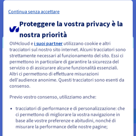
Potenza al giusto prezzo
Continua senza accettare
Proteggere la vostra privacy è la
nostra priorità
Perché scegliere un VPS AMD?
OVHcloud e
i suoi partner
utilizzano cookie e altri
tracciatori sul nostro sito internet. Alcuni tracciatori sono
I VPS AMD si basano su processori EPYC di ultima
strettamente necessari al funzionamento del sito. Essi ci
generazione, riconosciuti per l’alta densità di core e
Sembra che la tua localizzazione sia
permettono in particolare di garantire la sicurezza del
l’efficienza energetica. Sono pensati per carichi di lavoro
servizio o di assicurare alcune funzionalità essenziali.
Stati Uniti
paralleli, elaborazioni distribuite e ambienti complessi come
Altri ci permettono di effettuare misurazioni
database o infrastrutture di sviluppo.
dell'audience anonime. Questi tracciatori sono esenti da
Per effettuare un ordine da Stati Uniti, è necessario accedere al
sito web del Paese e creare un account.
consenso.
L’hosting nelle Local Zone permette di rispondere alle sfide di
prossimità geografica, sovranità dei dati e prestazioni di rete,
Previo vostro consenso, utilizziamo anche:
con aumento di potenza in un clic.
Vai al sito Stati Uniti
us.ovhcloud.com/
vps
Inglese
USD - $
tracciatori di performance e di personalizzazione: che
Processori AMD EPYC potenti ed efficienti
ci permettono di migliorare la vostra navigazione in
Deploy strategico nelle Local Zone
base alle vostre preferenze e abitudini, nonché di
Storage NVMe rapido e stabile
o
misurare la performance delle nostre pagine;
Compatibilità con le distribuzioni Linux