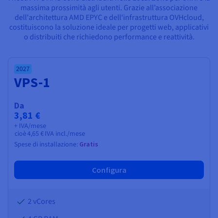
Documentazione
Documentazione
Documentazione
massima prossimità agli utenti. Grazie all’associazione
Tariffe
Roadmap & Changelog
Roadmap & Changelog
Roadmap & Changelog
Osservabilità
dell'architettura AMD EPYC e dell'infrastruttura OVHcloud,
Disponibilità per Region
costituiscono la soluzione ideale per progetti web, applicativi
Documentazione
o distribuiti che richiedono performance e reattività.
Roadmap & Changelog
Roadmap & Changelog
2027
VPS-1
Da
3,81 €
+ IVA/mese
cioè
4,65 €
IVA incl./mese
Spese di installazione:
Gratis
Configura
2 vCores