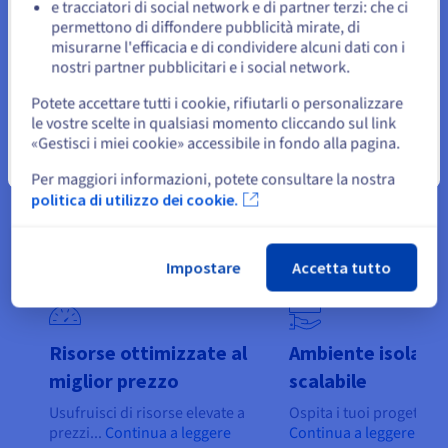
e tracciatori di social network e di partner terzi: che ci
Resta sul sito web attuale
permettono di diffondere pubblicità mirate, di
misurarne l'efficacia e di condividere alcuni dati con i
nostri partner pubblicitari e i social network.
Casi d’uso dei VPS AMD
Seleziona un altro sito web
Potete accettare tutti i cookie, rifiutarli o personalizzare
I server VPS AMD nelle Local Zone combinano potenza
le vostre scelte in qualsiasi momento cliccando sul link
multicore, bassa latenza e prossimità geografica. Si adattano
«Gestisci i miei cookie» accessibile in fondo alla pagina.
perfettamente a utilizzi esigenti come hosting web localizzato,
Chiudi
Per maggiori informazioni, potete consultare la nostra
database distribuiti, ambienti di sviluppo collaborativo,
politica di utilizzo dei cookie.
pipeline CI/CD e server di gioco online.
Impostare
Accetta tutto
Risorse ottimizzate al
Ambiente isolato 
miglior prezzo
scalabile
Usufruisci di risorse elevate a
Ospita i tuoi progetti in 
prezzi...
Continua a leggere
Continua a leggere