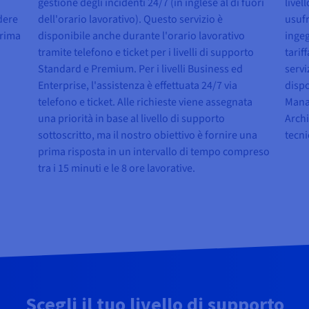
gestione degli incidenti 24/7 (in inglese al di fuori
livel
dere
dell'orario lavorativo). Questo servizio è
usufr
prima
disponibile anche durante l'orario lavorativo
ingeg
tramite telefono e ticket per i livelli di supporto
tarif
Standard e Premium. Per i livelli Business ed
servi
Enterprise, l'assistenza è effettuata 24/7 via
disp
telefono e ticket. Alle richieste viene assegnata
Manag
una priorità in base al livello di supporto
Archi
sottoscritto, ma il nostro obiettivo è fornire una
tecni
prima risposta in un intervallo di tempo compreso
tra i 15 minuti e le 8 ore lavorative.
Scegli il tuo livello di supporto