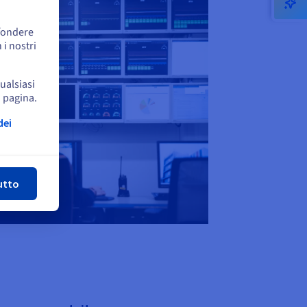
ffondere
 i nostri
qualsiasi
a pagina.
dei
udi
utto