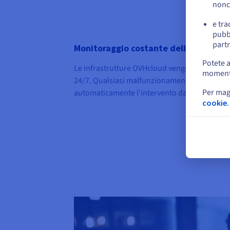
nonc
e tra
pubbl
partn
Monitoraggio costante delle infrastr
Potete a
Le infrastrutture OVHcloud vengono mantenut
momento 
24/7. Qualsiasi malfunzionamento hardware ri
Per mag
automaticamente l’intervento da parte dei te
cookie.