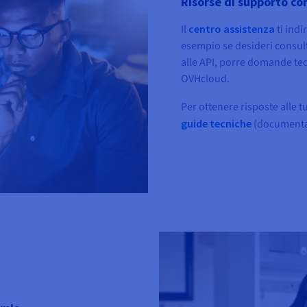
Risorse di supporto co
Il
centro assistenza
ti indi
esempio se desideri consult
alle API, porre domande te
OVHcloud.
Per ottenere risposte alle 
guide tecniche
(documentaz