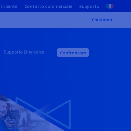
t cliente
Contatto commerciale
Supporto
Chi siamo
Supporto Enterprise
Confrontare