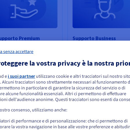
upporto Premium
Supporto Business
 supporto adatto agli ambienti
Il supporto concepito per i tu
a senza accettare
n critici
ambienti di produzione
oteggere la vostra privacy è la nostra prio
opri di più
Scopri di più
ud e
i suoi partner
utilizzano cookie e altri tracciatori sul nostro sit
embra che la tua localizzazione sia Stati
. Alcuni tracciatori sono strettamente necessari al funzionamento de
niti
permettono in particolare di garantire la sicurezza del servizio o di
re alcune funzionalità essenziali. Altri ci permettono di effettuare
 effettuare un ordine da Stati Uniti, è necessario accedere al sito web del Pa
ioni dell'audience anonime. Questi tracciatori sono esenti da cons
reare un account.
vostro consenso, utilizziamo anche:
Vai al sito Stati Uniti
iatori di performance e di personalizzazione: che ci permettono di
us.ovhcloud.com/
Inglese
USD - $
orare la vostra navigazione in base alle vostre preferenze e abitudin