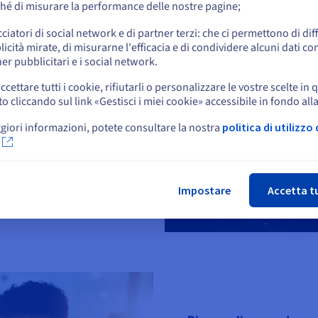
hé di misurare la performance delle nostre pagine;
o
cciatori di social network e di partner terzi: che ci permettono di di
icità mirate, di misurarne l'efficacia e di condividere alcuni dati con
Resta sul sito web attuale
er pubblicitari e i social network.
utture OVHcloud
ccettare tutti i cookie, rifiutarli o personalizzare le vostre scelte in 
e sotto controllo
cliccando sul link «Gestisci i miei cookie» accessibile in fondo all
Seleziona un altro sito web
levato sui servizi innesca
giori informazioni, potete consultare la nostra
politica di utilizzo 
am nel datacenter.
Chi
Impostare
Accetta t