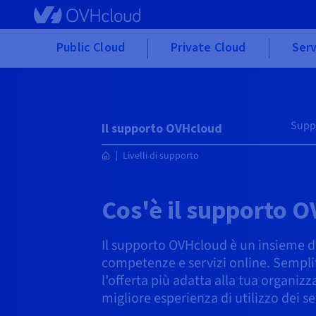
Skip to main content
Public Cloud
Private Cloud
Serv
Supp
Il supporto OVHcloud
Livelli di supporto
Cos'è il supporto 
Il supporto OVHcloud è un insieme di
competenze e servizi online. Semplific
l’offerta più adatta alla tua organizz
migliore esperienza di utilizzo dei se