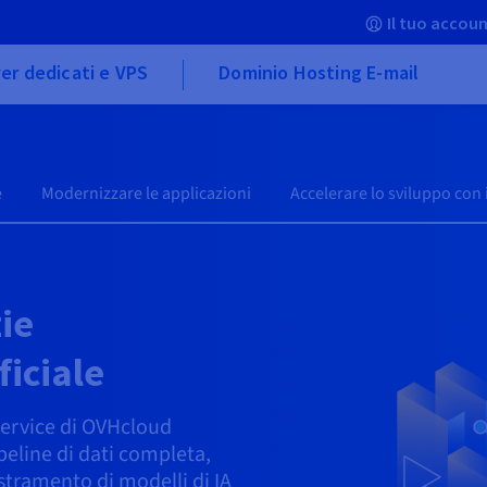
Il tuo accoun
er dedicati e VPS
Dominio Hosting E-mail
e
Modernizzare le applicazioni
Accelerare lo sviluppo con 
zie
ficiale
Service di OVHcloud
peline di dati completa,
estramento di modelli di IA