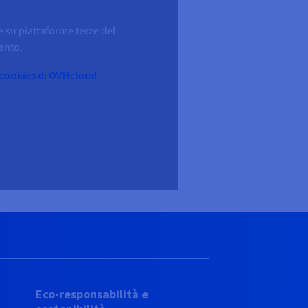
ne su piattaforme terze del
ento.
 cookies di OVHcloud.
à
Eco-responsabilità e