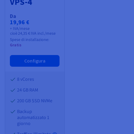
VPS-4
Da
19,96 €
+ IVA/mese
cioè
24,35 €
IVA incl./mese
Spese di installazione:
Gratis
Configura
8 vCores
24 GB
RAM
200 GB SSD NVMe
Backup
automatizzato 1
giorno