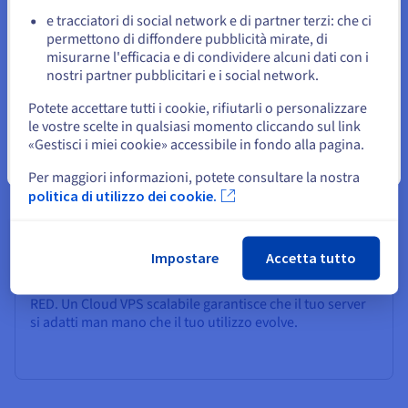
e tracciatori di social network e di partner terzi: che ci
Resta sul sito web attuale
permettono di diffondere pubblicità mirate, di
Perché scegliere OVHcloud per
misurarne l'efficacia e di condividere alcuni dati con i
nostri partner pubblicitari e i social network.
l'hosting di Node-RED?
Seleziona un altro sito web
Potete accettare tutti i cookie, rifiutarli o personalizzare
le vostre scelte in qualsiasi momento cliccando sul link
«Gestisci i miei cookie» accessibile in fondo alla pagina.
Risorse scalabili:
Chiudi
Per maggiori informazioni, potete consultare la nostra
La tua infrastruttura dovrebbe crescere insieme ai tuoi
politica di utilizzo dei cookie.
progetti di automazione. OVHcloud VPS ti consente di
scalare CPU, RAM e storage senza dover rielaborare la
tua configurazione o ridistribuire i tuoi flussi. Questa
Impostare
Accetta tutto
flessibilità è perfetta se inizi in piccolo e in seguito hai
bisogno di più potenza per casi d'uso avanzati di Node-
RED. Un Cloud VPS scalabile garantisce che il tuo server
si adatti man mano che il tuo utilizzo evolve.