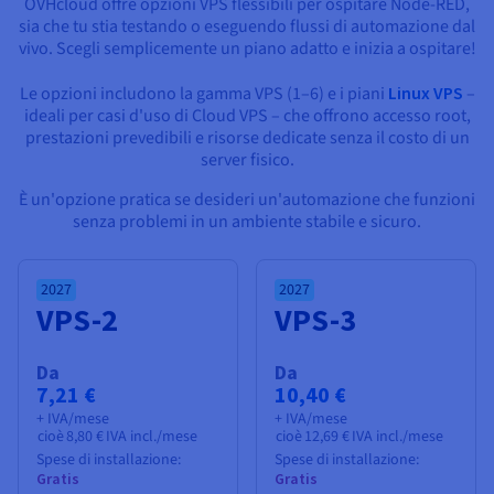
Documentazione
Documentazione
Documentazione
OVHcloud offre opzioni VPS flessibili per ospitare Node-RED,
Tariffe
sia che tu stia testando o eseguendo flussi di automazione dal
Roadmap & Changelog
Roadmap & Changelog
Roadmap & Changelog
Osservabilità
vivo. Scegli semplicemente un piano adatto e inizia a ospitare!
Disponibilità per Region
Documentazione
Le opzioni includono la gamma VPS (1–6) e i piani
Linux VPS
–
Roadmap & Changelog
Roadmap & Changelog
ideali per casi d'uso di Cloud VPS – che offrono accesso root,
prestazioni prevedibili e risorse dedicate senza il costo di un
server fisico.
È un'opzione pratica se desideri un'automazione che funzioni
senza problemi in un ambiente stabile e sicuro.
2027
2027
VPS-2
VPS-3
Da
Da
7,21 €
10,40 €
+ IVA/mese
+ IVA/mese
cioè
8,80 €
IVA incl./mese
cioè
12,69 €
IVA incl./mese
Spese di installazione:
Spese di installazione:
Gratis
Gratis