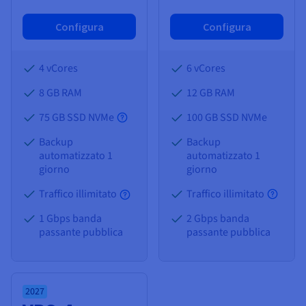
Configura
Configura
4 vCores
6 vCores
8 GB
RAM
12 GB
RAM
75 GB SSD NVMe
100 GB SSD NVMe
Backup
Backup
automatizzato 1
automatizzato 1
giorno
giorno
Traffico illimitato
Traffico illimitato
1 Gbps banda
2 Gbps banda
passante pubblica
passante pubblica
2027