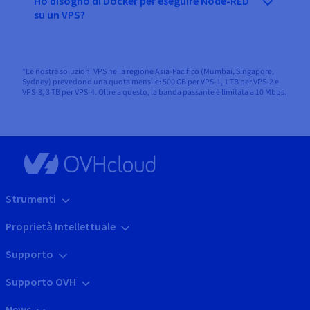
Ho bisogno di Docker per eseguire Node-RED
su un VPS?
*Le nostre soluzioni VPS nella regione Asia-Pacifico (Mumbai, Singapore,
Sydney) prevedono una quota mensile: 500 GB per VPS-1, 1 TB per VPS-2 e
VPS-3, 3 TB per VPS-4. Oltre a questo, la banda passante è limitata a 10 Mbps.
Strumenti
Proprietà Intellettuale
Supporto
Supporto OVH
News