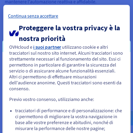
mantenere l'automazione reattiva e affidabile.
Disponibilità costante
Continua senza accettare
Un VPS offre prestazioni costanti rispetto all'hardware locale.
Proteggere la vostra privacy è la
Ospitando Node-RED sul tuo VPS, eviti interruzioni di
corrente, reti instabili e riavvii manuali. L'infrastruttura
nostra priorità
focalizzata sull'uptime di OVHcloud garantisce che i tuoi flussi
rimangano online, mantenendo i tuoi utenti connessi. Questa
OVHcloud e
i suoi partner
utilizzano cookie e altri
funzionalità, combinata con un
DDoS Protected VPS
, ti offre
tracciatori sul nostro sito internet. Alcuni tracciatori sono
un'opzione affidabile per automatizzare la produzione e
strettamente necessari al funzionamento del sito. Essi ci
Sembra che la tua localizzazione sia
fornire servizi basati sul web.
permettono in particolare di garantire la sicurezza del
servizio o di assicurare alcune funzionalità essenziali.
Stati Uniti
Accesso remoto sicuro
Altri ci permettono di effettuare misurazioni
dell'audience anonime. Questi tracciatori sono esenti da
Per effettuare un ordine da Stati Uniti, è necessario accedere al
Con un VPS, l'accesso remoto sicuro è integrato. Puoi
sito web del Paese e creare un account.
consenso.
connetterti tramite SSH, gestire le impostazioni e installare
aggiornamenti in modo sicuro da qualsiasi luogo. Ospitare
Previo vostro consenso, utilizziamo anche:
Vai al sito Stati Uniti
Node-RED sul tuo VPS mantiene il tuo codice, i flussi e i dati
sotto il tuo controllo, piuttosto che esposti su piattaforme
us.ovhcloud.com/
Inglese
USD - $
tracciatori di performance e di personalizzazione: che
condivise e aperte. Inoltre, il tuo server è protetto fin da
ci permettono di migliorare la vostra navigazione in
subito dalle funzionalità di sicurezza di OVHcloud e dalle
base alle vostre preferenze e abitudini, nonché di
o
protezioni a livello di rete.
misurare la performance delle nostre pagine;