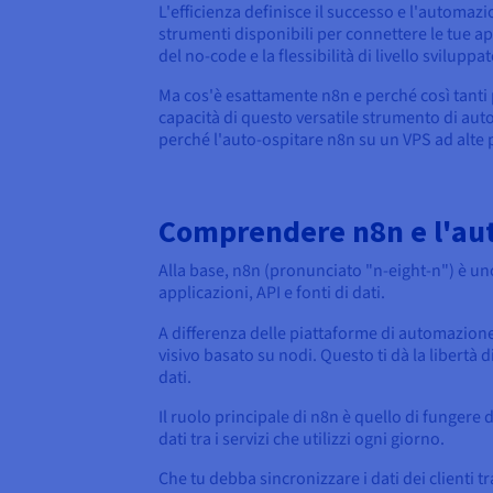
L'efficienza definisce il successo e l'automaz
strumenti disponibili per connettere le tue ap
del no-code e la flessibilità di livello sviluppa
Ma cos'è esattamente n8n e perché così tanti 
capacità di questo versatile strumento di au
perché l'auto-ospitare n8n su un VPS ad alte pr
Comprendere n8n e l'aut
Alla base, n8n (pronunciato "n-eight-n") è un
applicazioni, API e fonti di dati.
A differenza delle piattaforme di automazion
visivo basato su nodi. Questo ti dà la libertà 
dati.
Il ruolo principale di n8n è quello di fungere
dati tra i servizi che utilizzi ogni giorno.
Che tu debba sincronizzare i dati dei clienti 