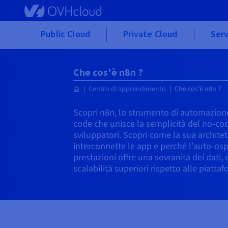
Skip to main content
Public Cloud
Private Cloud
Serv
Che cos'è n8n ?
Centro di apprendimento
Che cos'è n8n ?
Scopri n8n, lo strumento di automazione d
code che unisce la semplicità del no-co
sviluppatori. Scopri come la sua archite
interconnette le app e perché l'auto-osp
prestazioni offre una sovranità dei dati, 
scalabilità superiori rispetto alle piatta