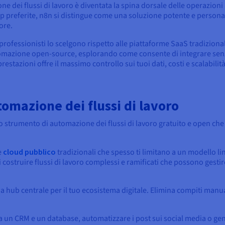
ione dei flussi di lavoro è diventata la spina dorsale delle operazio
p preferite, n8n si distingue come una soluzione potente e personali
tore.
professionisti lo scelgono rispetto alle piattaforme SaaS tradiziona
tomazione open-source, esplorando come consente di integrare senza
estazioni offre il massimo controllo sui tuoi dati, costi e scalabilità
omazione dei flussi di lavoro
o strumento di automazione dei flussi di lavoro gratuito e open che
e
cloud pubblico
tradizionali che spesso ti limitano a un modello li
di costruire flussi di lavoro complessi e ramificati che possono gestir
 da hub centrale per il tuo ecosistema digitale. Elimina compiti manu
tra un CRM e un database, automatizzare i post sui social media o ge