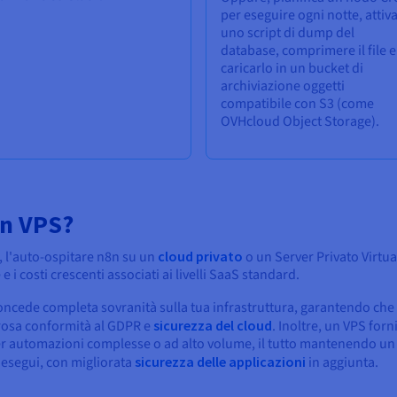
per eseguire ogni notte, attiv
uno script di dump del
database, comprimere il file e
caricarlo in un bucket di
archiviazione oggetti
compatibile con S3 (come
OVHcloud Object Storage).
un VPS?
, l'auto-ospitare n8n su un
cloud privato
o un Server Privato Virtua
 i costi crescenti associati ai livelli SaaS standard.
oncede completa sovranità sulla tua infrastruttura, garantendo che 
orosa conformità al GDPR e
sicurezza del cloud
. Inoltre, un VPS for
r automazioni complesse o ad alto volume, il tutto mantenendo un co
 esegui, con migliorata
sicurezza delle applicazioni
in aggiunta.