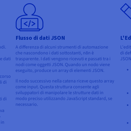
Flusso di dati JSON
L'Ed
odi.
A differenza di alcuni strumenti di automazione
L'edi
che nascondono i dati sottostanti, n8n è
di de
e dati
trasparente. I dati vengono ricevuti e passati tra i
JSON)
nodi come oggetti JSON. Quando un nodo viene
eseguito, produce un array di elementi JSON.
rcorso
Il nodo successivo nella catena riceve questo array
i di
come input. Questa struttura consente agli
sviluppatori di manipolare le strutture dati in
modo preciso utilizzando JavaScript standard, se
i di
necessario.
ova
o
in