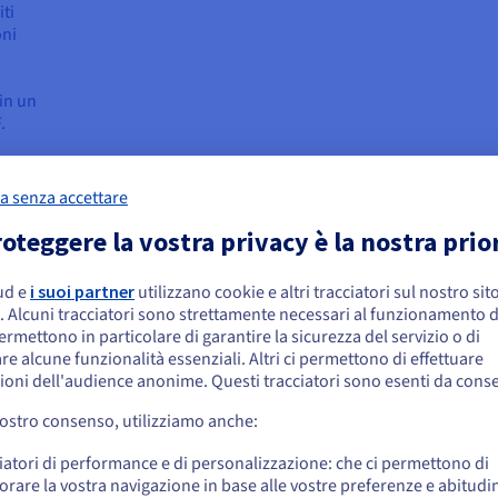
ti
oni
in un
.
a senza accettare
 sufficienti, n8n include un potente Nodo di Codice. Questa funzional
oteggere la vostra privacy è la nostra prio
mazioni avanzate dei dati, calcoli complessi o logica proprietaria.
backend personalizzato.
ud e
i suoi partner
utilizzano cookie e altri tracciatori sul nostro sit
embra che la tua localizzazione sia Stati
. Alcuni tracciatori sono strettamente necessari al funzionamento de
niti
permettono in particolare di garantire la sicurezza del servizio o di
re alcune funzionalità essenziali. Altri ci permettono di effettuare
 effettuare un ordine da Stati Uniti, è necessario accedere al sito web del Pa
ioni dell'audience anonime. Questi tracciatori sono esenti da cons
n
reare un account.
vostro consenso, utilizziamo anche:
tilità. Poiché può connettersi a quasi tutte le API, è utilizzato da tu
Vai al sito Stati Uniti
ngegneri DevOps che gestiscono gli avvisi infrastrutturali. Ecco alcun
iatori di performance e di personalizzazione: che ci permettono di
us.ovhcloud.com/
Inglese
USD - $
orare la vostra navigazione in base alle vostre preferenze e abitudin