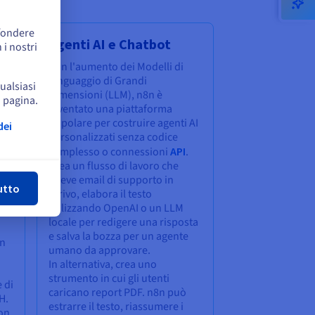
ffondere
Agenti AI e Chatbot
 i nostri
Con l'aumento dei Modelli di
Linguaggio di Grandi
qualsiasi
Dimensioni (LLM), n8n è
a pagina.
da
diventato una piattaforma
ile
popolare per costruire agenti AI
dei
personalizzati senza codice
.
complesso o connessioni
API
.
udi
Crea un flusso di lavoro che
riceve email di supporto in
utto
arrivo, elabora il testo
utilizzando OpenAI o un LLM
locale per redigere una risposta
i
e salva la bozza per un agente
un
umano da approvare.
In alternativa, crea uno
strumento in cui gli utenti
 di
caricano report PDF. n8n può
H.
estrarre il testo, riassumere i
on