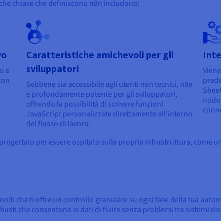
iche chiave che definiscono n8n includono:
vo
Caratteristiche amichevoli per gli
Inte
sviluppatori
o e
Viene
 con
prede
Sebbene sia accessibile agli utenti non tecnici, n8n
Sheet
è profondamente potente per gli sviluppatori,
nodo 
offrendo la possibilità di scrivere funzioni
conne
JavaScript personalizzate direttamente all'interno
del flusso di lavoro.
progettato per essere ospitato sulla propria infrastruttura, come un
odi che ti offre un controllo granulare su ogni fase della tua auto
robusti che consentono ai dati di fluire senza problemi tra sistemi dis