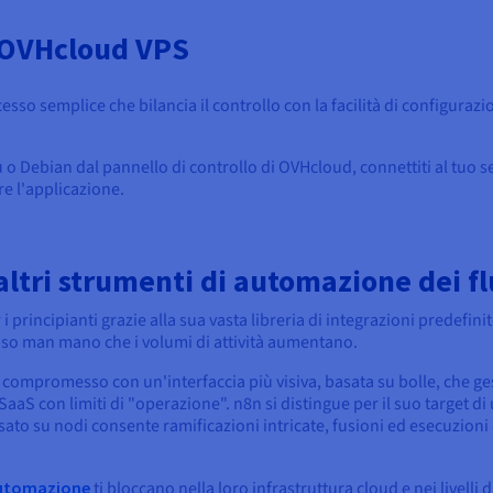
u OVHcloud VPS
sso semplice che bilancia il controllo con la facilità di configura
 o Debian dal pannello di controllo di OVHcloud, connettiti al tuo s
 l'applicazione.
ltri strumenti di automazione dei fl
 principianti grazie alla sua vasta libreria di integrazioni predefinit
so man mano che i volumi di attività aumentano.
ompromesso con un'interfaccia più visiva, basata su bolle, che gest
 con limiti di "operazione". n8n si distingue per il suo target di u
asato su nodi consente ramificazioni intricate, fusioni ed esecuzioni
utomazione
ti bloccano nella loro infrastruttura cloud e nei livelli 