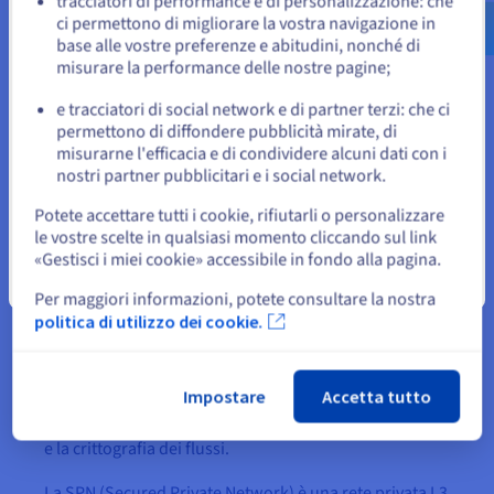
tracciatori di performance e di personalizzazione: che
Contattaci
ci permettono di migliorare la vostra navigazione in
base alle vostre preferenze e abitudini, nonché di
o
misurare la performance delle nostre pagine;
e tracciatori di social network e di partner terzi: che ci
Resta sul sito web attuale
permettono di diffondere pubblicità mirate, di
misurarne l'efficacia e di condividere alcuni dati con i
Opzioni
nostri partner pubblicitari e i social network.
Seleziona un altro sito web
Potete accettare tutti i cookie, rifiutarli o personalizzare
le vostre scelte in qualsiasi momento cliccando sul link
«Gestisci i miei cookie» accessibile in fondo alla pagina.
Servizi di rete privata per
Chiudi
Per maggiori informazioni, potete consultare la nostra
ambienti SecNumCloud
politica di utilizzo dei cookie.
OVHcloud propone servizi di connettività dedicati al
Impostare
Accetta tutto
perimetro SecNumCloud, in quanto il sistema di
riferimento richiede un isolamento avanzato della rete
e la crittografia dei flussi.
La SPN (Secured Private Network) è una rete privata L3