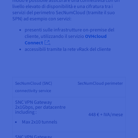
modo è possibile assicurare una connettività con un
livello elevato di disponibilità e una cifratura tra i
servizi del perimetro SecNumCloud (tramite il suo
SPN) ad esempio con servizi:
presenti sulle infrastrutture on-premise del
cliente, utilizzando il servizio
OVHcloud
Connect
,
accessibili tramite la rete vRack del cliente
SecNumCloud (SNC)
SecNumCloud perimeter
connectivity service
SNC VPN Gateway
2x1Gbps, per datacentre
including :
448 € + IVA/mese
Max 2x10 tunnels
SNC VPN Gateway