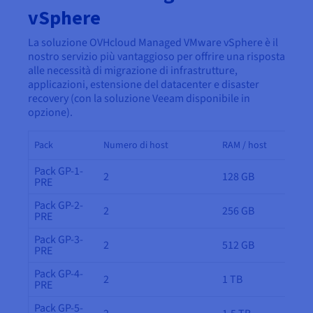
Documentazione
Documentazione
Documentazione
vSphere
Tariffe
Roadmap & Changelog
Roadmap & Changelog
Roadmap & Changelog
Osservabilità
Disponibilità per Region
La soluzione OVHcloud Managed VMware vSphere è il
Documentazione
nostro servizio più vantaggioso per offrire una risposta
Roadmap & Changelog
Roadmap & Changelog
alle necessità di migrazione di infrastrutture,
applicazioni, estensione del datacenter e disaster
recovery (con la soluzione Veeam disponibile in
opzione).
Pack
Numero di host
RAM / host
Pack GP-1-
2
128 GB
PRE
Pack GP-2-
2
256 GB
PRE
Pack GP-3-
2
512 GB
PRE
Pack GP-4-
2
1 TB
PRE
Pack GP-5-