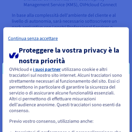
Management Service (KMS), OVHcloud Connect
In base alla complessità dell'ambiente del cliente e al
livello di autonomia, sarà necessario sottoscrivere un
pack aggiuntivo con i nostri Professional Services o
con i nostri partner.
Continua senza accettare
Proteggere la vostra privacy è la
nostra priorità
OVHcloud e
i suoi partner
utilizzano cookie e altri
tracciatori sul nostro sito internet. Alcuni tracciatori sono
strettamente necessari al funzionamento del sito. Essi ci
Sembra che la tua localizzazione sia
permettono in particolare di garantire la sicurezza del
Vorresti ricevere una demo
servizio o di assicurare alcune funzionalità essenziali.
Stati Uniti
o un preventivo?
Altri ci permettono di effettuare misurazioni
dell'audience anonime. Questi tracciatori sono esenti da
Per effettuare un ordine da Stati Uniti, è necessario accedere al
sito web del Paese e creare un account.
consenso.
Chiedi di essere ricontattato gratuitamente da un
consulente OVHcloud.
Previo vostro consenso, utilizziamo anche:
Vai al sito Stati Uniti
us.ovhcloud.com/
Inglese
USD - $