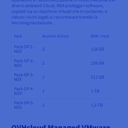
diversi ambienti Cloud. NSX protegge i software,
ospitati sia su macchine virtuali che in container, e
riduce i rischi legati ai ransomware tramite la
microsegmentazione.
Pack
Numero di host
RAM / host
Pack GP-1-
2
128 GB
NSX
Pack GP-2-
2
256 GB
NSX
Pack GP-3-
2
512 GB
NSX
Pack GP-4-
2
1 TB
NSX
Pack GP-5-
2
1,5 TB
NSX
OVHcloud Managed VMware