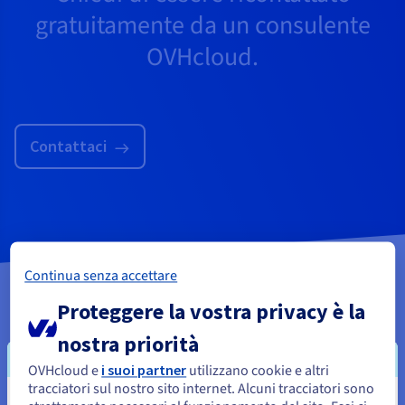
gratuitamente da un consulente
OVHcloud.
Contattaci
Continua senza accettare
Proteggere la vostra privacy è la
PCI DSS
nostra priorità
OVHcloud e
i suoi partner
utilizzano cookie e altri
tracciatori sul nostro sito internet. Alcuni tracciatori sono
Cos'è lo standard PCI DSS?