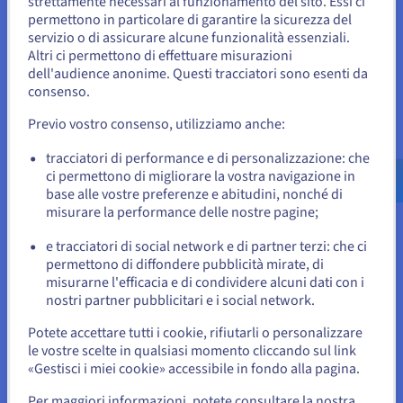
strettamente necessari al funzionamento del sito. Essi ci
Sembra che la tua localizzazione sia
PCI DSS è un quadro di riferimento delle norme di sicurezza
permettono in particolare di garantire la sicurezza del
che dovrebbero essere adottate per garantire la
Stati Uniti
servizio o di assicurare alcune funzionalità essenziali.
confidenzialità dei dati delle carte bancarie utilizzate nei
Altri ci permettono di effettuare misurazioni
Per effettuare un ordine da Stati Uniti, è necessario accedere al
dell'audience anonime. Questi tracciatori sono esenti da
sistemi IT. Il documento viene aggiornato e mantenuto dal PCI
sito web del Paese e creare un account.
consenso.
Council, un consorzio professionale di società produttrici di
carte di credito tra cui VISA, Mastercard, American Express,
Previo vostro consenso, utilizziamo anche:
Vai al sito Stati Uniti
JCB e Discovery.
us.ovhcloud.com/
compliance
Inglese
USD -
tracciatori di performance e di personalizzazione: che
$
ci permettono di migliorare la vostra navigazione in
base alle vostre preferenze e abitudini, nonché di
o
misurare la performance delle nostre pagine;
e tracciatori di social network e di partner terzi: che ci
Resta sul sito web attuale
permettono di diffondere pubblicità mirate, di
misurarne l'efficacia e di condividere alcuni dati con i
nostri partner pubblicitari e i social network.
Seleziona un altro sito web
Potete accettare tutti i cookie, rifiutarli o personalizzare
le vostre scelte in qualsiasi momento cliccando sul link
«Gestisci i miei cookie» accessibile in fondo alla pagina.
Chiudi
Per maggiori informazioni, potete consultare la nostra