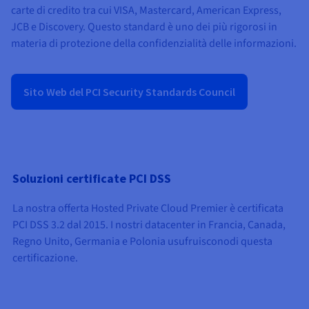
Documentazione
Documentazione
Documentazione
carte di credito tra cui VISA, Mastercard, American Express,
Tariffe
Roadmap & Changelog
Roadmap & Changelog
Roadmap & Changelog
Osservabilità
JCB e Discovery. Questo standard è uno dei più rigorosi in
Disponibilità per Region
materia di protezione della confidenzialità delle informazioni.
Documentazione
Roadmap & Changelog
Roadmap & Changelog
Sito Web del PCI Security Standards Council
Soluzioni certificate PCI DSS
La nostra offerta Hosted Private Cloud Premier è certificata
PCI DSS
3.2 dal 2015. I nostri datacenter in Francia, Canada,
Regno Unito, Germania e Polonia
usufruiscono
di questa
certificazione
.