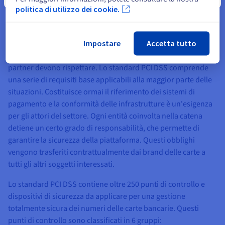
politica di utilizzo dei cookie.
Tutte le banche che emettono carte di pagamento per i propri
clienti titolari di un conto bancario, o che gestiscono
transazioni per clienti commercianti, sono libere di definire
Impostare
Accetta tutto
contrattualmente gli standard di sicurezza che clienti e
partner devono rispettare. Lo standard PCI DSS comprende
una serie di requisiti base applicabili alla maggior parte delle
situazioni. Costituisce ormai il riferimento dei sistemi di
pagamento e la conformità delle infrastrutture è un'esigenza
per gli attori del settore. Ogni entità coinvolta nella catena
detiene un certo grado di responsabilità, che permette di
garantire la sicurezza della piattaforma. Questi obblighi
vengono trasferiti contrattualmente dai brand delle carte a
tutti gli altri soggetti interessati.
Lo standard PCI DSS contiene oltre 250 punti di controllo e
dispositivi di sicurezza da applicare per una gestione
totalmente sicura dei numeri delle carte bancarie. Questi
punti di controllo sono classificati in 6 gruppi: