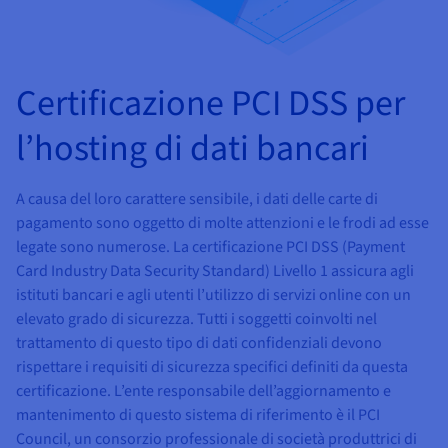
Block Storage & Object Storage
AI Endpoints - Catalogo dei modelli
Roadmap & Changelog
Roadmap & Changelog
Tariffe
Sviluppatori
Tariffe
HYCU for OVHcloud
Guide e documentazione
Managed HSM
Disponibilità per Region
MCP Server
Cloud Store
OVHcloud Connect
Rivenditori
CDN Infrastructure
Database aggiuntivi
Quantum
DISTRIBUIRE IL TRAFFICO
AI Endpoints - Bases API
Roadmap e Changelog
Rivenditori
Documentazione
Guide e documentazione
Database gestiti
SAP HANA ON OVHCLOUD
Certificazione PCI DSS per
Load Balancer
Dedicated HSM
Roadmap & Changelog
Conformità e certificazioni
Cloud Native
CDN Infrastructure
BGP Services
Opzione Certificati SSL
Sicurezza
UTILIZZI
AI Endpoints - Batch API
Tariffe
Tutti gli utilizzi
SAP HANA on Bare Metal
Roadmap & Changelog
Containers & Orchestration
l’hosting di dati bancari
Disponibilità per Region
Infrastruttura anti-DDoS
Resilienza e AZ
AI & HPC
BGP Services
Opzione CDN
PROTEZIONE E SICUREZZA
Operazioni
Tariffe
Documentazione
SAP HANA on Private Cloud
GPUS
IAM/KMS
Documentazione
Disponibilità per Region
Roadmap & Changelog
Grid computing
Infrastruttura anti-DDoS
OPCP Packager
A causa del loro carattere sensibile, i dati delle carte di
PROTEZIONE E SICUREZZA
UTILIZZI
Nvidia H200
Sviluppatori
Roadmap & Changelog
Documentazione
Tariffe
pagamento sono oggetto di molte attenzioni e le frodi ad esse
Logs & Metrics
Roadmap & Changelog
Disponibilità per Region
Tariffe
Infrastruttura anti-DDoS
Virtualizzazione e containerizzazione
Game DDoS Protection
Come creare un sito Web?
legate sono numerose. La certificazione PCI DSS (Payment
CLOUD READY
Nvidia H100
Documentazione
Documentazione
Card Industry Data Security Standard) Livello 1 assicura agli
Tariffe
Roadmap & Changelog
Roadmap & Changelog
Cloud ready
Game DDoS Protection
Sito web e applicazioni aziendali
DNSSEC
Ospitare un sito WordPress
istituti bancari e agli utenti l’utilizzo di servizi online con un
Region
Nvidia L40S
Roadmap & Changelog
elevato grado di sicurezza. Tutti i soggetti coinvolti nel
Documentazione
Self-Service Portal, API & IaC
DNSSEC
Tutti gli utilizzi
SSL Gateway
Creare un sito in un clic
trattamento di questo tipo di dati confidenziali devono
Roadmap & Changelog
Nvidia L4
rispettare i requisiti di sicurezza specifici definiti da questa
IAM & Tenant Management
SSL Gateway
Creare un e-commerce
certificazione. L’ente responsabile dell’aggiornamento e
Tutte le GPU →
Tariffe
Documentazione
mantenimento di questo sistema di riferimento è il PCI
OS e licenze
Roadmap & Changelog
Governance & Quotas
Council, un consorzio professionale di società produttrici di