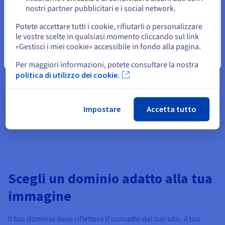
l'aggiunta di caratteri speciali al nome di dominio
nostri partner pubblicitari e i social network.
Seleziona un altro sito web
provoca problemi per la codifica degli URL;
Potete accettare tutti i cookie, rifiutarli o personalizzare
le tue comunicazioni grafiche saranno meno efficaci, in
le vostre scelte in qualsiasi momento cliccando sul link
particolare durante la stampa cartacea o la creazione di
«Gestisci i miei cookie» accessibile in fondo alla pagina.
visualizzazioni per i social network.
Chiudi
Per maggiori informazioni, potete consultare la nostra
politica di utilizzo dei cookie.
Piuttosto che una combinazione di parole, il nome del tuo sito
Web deve essere una sigla, un marchio, che farà riferimento
nel suo dominio.
Impostare
Accetta tutto
Essere essenziali è quindi un ottimo modo per farti ricordare.
Scegli un dominio adatto alla tua
immagine
Il tuo dominio deve riflettere il concetto del tuo sito, il tuo