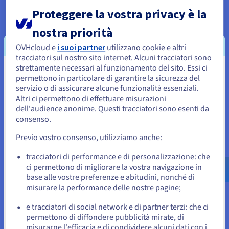
Proteggere la vostra privacy è la
Preferisci un dominio breve
nostra priorità
Più un dominio è breve, più sarà facile ricordarlo. Se il tuo
OVHcloud e
i suoi partner
utilizzano cookie e altri
nome contiene meno di 12 caratteri, i visitatori possono
tracciatori sul nostro sito internet. Alcuni tracciatori sono
visualizzarti facilmente, senza dover digitare un numero o
strettamente necessari al funzionamento del sito. Essi ci
Sembra che la tua localizzazione sia
trattino.
permettono in particolare di garantire la sicurezza del
servizio o di assicurare alcune funzionalità essenziali.
Stati Uniti
Perché 12 caratteri? Perché oltre questo numero, circa tre
Altri ci permettono di effettuare misurazioni
dell'audience anonime. Questi tracciatori sono esenti da
sillabe, il nome del sito Web è meno facile da scrivere. Sarà
Per effettuare un ordine da Stati Uniti, è necessario accedere al
sito web del Paese e creare un account.
consenso.
anche più veloce da digitare su uno smartphone o tablet,
anche con una tastiera.
Previo vostro consenso, utilizziamo anche:
Vai al sito Stati Uniti
La lunghezza massima di un dominio è di 63 caratteri, ovvero
us.ovhcloud.com/
Inglese
USD - $
tracciatori di performance e di personalizzazione: che
una frase completa. Alcuni caratteri speciali sono accettati da
ci permettono di migliorare la vostra navigazione in
base alle vostre preferenze e abitudini, nonché di
determinate estensioni, quale l’estensione fr. Tuttavia, te le
o
misurare la performance delle nostre pagine;
sconsigliamo perché:
e tracciatori di social network e di partner terzi: che ci
Resta sul sito web attuale
gli internauti non sono abituati a queste estensioni e
permettono di diffondere pubblicità mirate, di
cercheranno il sito senza digitare un carattere speciale;
misurarne l'efficacia e di condividere alcuni dati con i