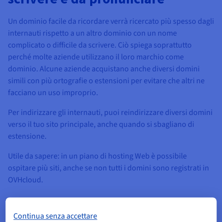
Un dominio facile da ricordare verrà ricercato più spesso dagli
internauti rispetto a un altro dominio con un nome
complicato o difficile da scrivere. Ciò spiega soprattutto
perché molte aziende utilizzano il loro marchio come
dominio. Alcune aziende acquistano anche diversi domini
simili con più ortografie o estensioni per evitare che altri ne
facciano un uso improprio.
Per indirizzare gli internauti, puoi reindirizzare diversi domini
verso il tuo sito principale, anche quando si sbagliano di
estensione.
Utile da sapere: in un piano di hosting Web è possibile
ospitare più siti, anche se non tutti i domini sono registrati in
OVHcloud.
Continua senza accettare