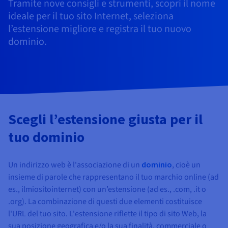
Documentazione
Documentazione
Documentazione
Tramite nove consigli e strumenti, scopri il nome
Tariffe
Roadmap & Changelog
Roadmap & Changelog
Roadmap & Changelog
Osservabilità
ideale per il tuo sito Internet, seleziona
Disponibilità per Region
l’estensione migliore e registra il tuo nuovo
Documentazione
dominio.
Roadmap & Changelog
Roadmap & Changelog
Scegli l’estensione giusta per il
tuo dominio
Un indirizzo web è l'associazione di un
dominio
, cioè un
insieme di parole che rappresentano il tuo marchio online (ad
es., ilmiositointernet) con un’estensione (ad es., .com, .it o
.org). La combinazione di questi due elementi costituisce
l'URL del tuo sito. L'estensione riflette il tipo di sito Web, la
sua posizione geografica e/o la sua finalità, commerciale o