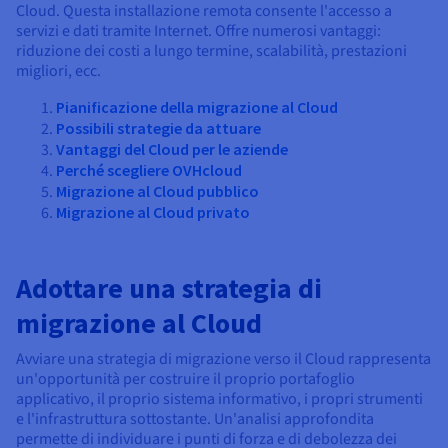
Documentazione
Documentazione
Documentazione
Cloud. Questa installazione remota consente l'accesso a
Tariffe
Roadmap & Changelog
Roadmap & Changelog
Roadmap & Changelog
Osservabilità
servizi e dati tramite Internet. Offre numerosi vantaggi:
Disponibilità per Region
riduzione dei costi a lungo termine, scalabilità, prestazioni
Documentazione
migliori, ecc.
Roadmap & Changelog
Roadmap & Changelog
Pianificazione della migrazione al Cloud
Possibili strategie da attuare
Vantaggi del Cloud per le aziende
Perché scegliere OVHcloud
Migrazione al Cloud pubblico
Migrazione al Cloud privato
Adottare una strategia di
migrazione al Cloud
Avviare una strategia di migrazione verso il Cloud rappresenta
un'opportunità per costruire il proprio portafoglio
applicativo, il proprio sistema informativo, i propri strumenti
e l'infrastruttura sottostante. Un'analisi approfondita
permette di individuare i punti di forza e di debolezza dei