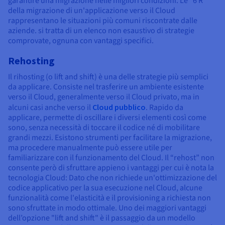
garantire una migrazione nelle migliori condizioni. Le "6 R"
della migrazione di un'applicazione verso il Cloud
rappresentano le situazioni più comuni riscontrate dalle
aziende. si tratta di un elenco non esaustivo di strategie
comprovate, ognuna con vantaggi specifici.
Rehosting
Il rihosting (o lift and shift) è una delle strategie più semplici
da applicare. Consiste nel trasferire un ambiente esistente
verso il Cloud, generalmente verso il Cloud privato, ma in
alcuni casi anche verso il
Cloud pubblico
. Rapido da
applicare, permette di oscillare i diversi elementi così come
sono, senza necessità di toccare il codice né di mobilitare
grandi mezzi. Esistono strumenti per facilitare la migrazione,
ma procedere manualmente può essere utile per
familiarizzare con il funzionamento del Cloud. Il “rehost” non
consente però di sfruttare appieno i vantaggi per cui è nota la
tecnologia Cloud: Dato che non richiede un'ottimizzazione del
codice applicativo per la sua esecuzione nel Cloud, alcune
funzionalità come l'elasticità e il provisioning a richiesta non
sono sfruttate in modo ottimale. Uno dei maggiori vantaggi
dell’opzione "lift and shift" è il passaggio da un modello