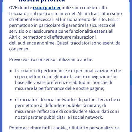
OVHcloud e
i suoi partner
utilizzano cookie e altri
Perché scegliere OVHcloud come
tracciatori sul nostro sito internet. Alcuni tracciatori sono
strettamente necessari al funzionamento del sito. Essi ci
Sembra che la tua localizzazione sia
provider di servizi Cloud?
permettono in particolare di garantire la sicurezza del
servizio o di assicurare alcune funzionalità essenziali.
Stati Uniti
La scelta del Cloud provider è uno step fondamentale e
Altri ci permettono di effettuare misurazioni
risponde a criteri di valutazione ben precisi. In OVHcloud,
dell'audience anonime. Questi tracciatori sono esenti da
Per effettuare un ordine da Stati Uniti, è necessario accedere al
tutte le nostre soluzioni Cloud
IaaS, PaaS e SaaS
sito web del Paese e creare un account.
consenso.
condividono valori comuni: apertura, reversibilità,
Previo vostro consenso, utilizziamo anche:
interoperabilità e trasparenza.
Vai al sito Stati Uniti
us.ovhcloud.com/
Inglese
USD - $
tracciatori di performance e di personalizzazione: che
ci permettono di migliorare la vostra navigazione in
base alle vostre preferenze e abitudini, nonché di
o
misurare la performance delle nostre pagine;
e tracciatori di social network e di partner terzi: che ci
Sicurezza, certificazioni e conformità
Resta sul sito web attuale
permettono di diffondere pubblicità mirate, di
La sicurezza è la nostra priorità e costituisce la base per
misurarne l'efficacia e di condividere alcuni dati con i
progettare tutti i nostri prodotti, dalla produzione dei server
nostri partner pubblicitari e i social network.
Seleziona un altro sito web
ai servizi che supportano. Lavoriamo con il massimo impegno
Potete accettare tutti i cookie, rifiutarli o personalizzare
per assicurare il rispetto delle normative locali in vigore e