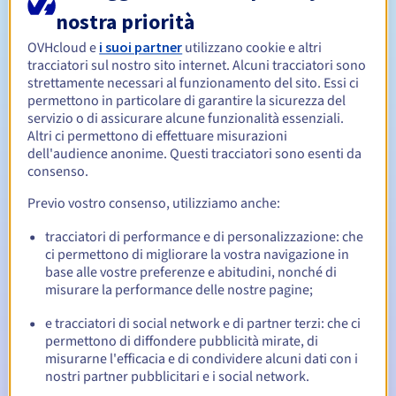
nostra priorità
Da 1 a 10 anni
OVHcloud e
i suoi partner
utilizzano cookie e altri
Periodo di rinnovo
tracciatori sul nostro sito internet. Alcuni tracciatori sono
strettamente necessari al funzionamento del sito. Essi ci
permettono in particolare di garantire la sicurezza del
servizio o di assicurare alcune funzionalità essenziali.
30 giorni
Redemption period
Altri ci permettono di effettuare misurazioni
dell'audience anonime. Questi tracciatori sono esenti da
consenso.
Notifiche automatiche:
Previo vostro consenso, utilizziamo anche:
Email di notifica:
60, 30, 15, 7 e 3 giorni prima della
tracciatori di performance e di personalizzazione: che
scadenza
ci permettono di migliorare la vostra navigazione in
base alle vostre preferenze e abitudini, nonché di
Email il giorno della scadenza
per notificare la
misurare la performance delle nostre pagine;
sospensione del nome di dominio
e tracciatori di social network e di partner terzi: che ci
Email dopo il Redemption Grace Period
per notificare la
permettono di diffondere pubblicità mirate, di
cancellazione del nome di dominio
misurarne l'efficacia e di condividere alcuni dati con i
nostri partner pubblicitari e i social network.