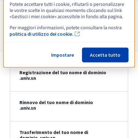
Potete accettare tutti i cookie, rifiutarli o personalizzare
le vostre scelte in qualsiasi momento cliccando sul link
Visualizza tutte le estensioni
«Gestisci i miei cookie» accessibile in fondo alla pagina.
Per maggiori informazioni, potete consultare la nostra
Informazioni su .univ.sn
politica di utilizzo dei cookie.
Impostare
Accetta tutto
Registrazione del tuo nome di dominio
.univ.sn
Rinnovo del tuo nome di dominio
.univ.sn
Trasferimento del tuo nome di
dominio .univ.sn