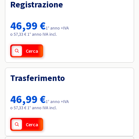
Documentazione
Documentazione
Registrazione
Roadmap & Changelog
Tariffe
Roadmap & Changelog
Roadmap & Changelog
Osservabilità
Disponibilità per Region
Documentazione
46,99 €
Roadmap & Changelog
1° anno +IVA
Roadmap & Changelog
o 57,33 € 1° anno IVA incl.
Cerca
Trasferimento
46,99 €
1° anno +IVA
o 57,33 € 1° anno IVA incl.
Cerca