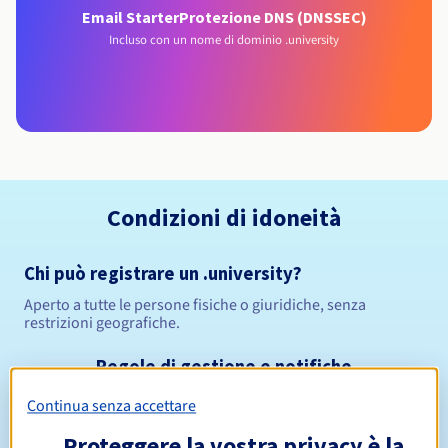
Email Starter
Protezione DNS (DNSSEC)
Incluso con un nome di dominio .university
Condizioni di idoneità
Chi può registrare un .university?
Aperto a tutte le persone fisiche o giuridiche, senza
restrizioni geografiche.
Regole di gestione e notifiche
Continua senza accettare
Da 1 a 10 anni
Periodo di registrazione
Proteggere la vostra privacy è la