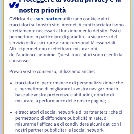
nostra priorità
Da 1 a 10 anni
Periodo di rinnovo
OVHcloud e
i suoi partner
utilizzano cookie e altri
tracciatori sul nostro sito internet. Alcuni tracciatori sono
strettamente necessari al funzionamento del sito. Essi ci
permettono in particolare di garantire la sicurezza del
30 giorni
Redemption period
servizio o di assicurare alcune funzionalità essenziali.
Altri ci permettono di effettuare misurazioni
dell'audience anonime. Questi tracciatori sono esenti da
consenso.
Notifiche automatiche:
Previo vostro consenso, utilizziamo anche:
Email di notifica:
60, 30, 15, 7 e 3 giorni prima della
scadenza
tracciatori di performance e di personalizzazione: che
ci permettono di migliorare la vostra navigazione in
Email il giorno della scadenza
per notificare la
base alle vostre preferenze e abitudini, nonché di
sospensione del nome di dominio
misurare la performance delle nostre pagine;
Email dopo il Redemption Grace Period
per notificare la
e tracciatori di social network e di partner terzi: che ci
cancellazione del nome di dominio
permettono di diffondere pubblicità mirate, di
misurarne l'efficacia e di condividere alcuni dati con i
nostri partner pubblicitari e i social network.