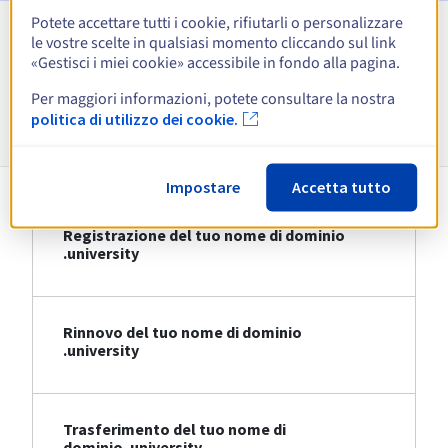
Potete accettare tutti i cookie, rifiutarli o personalizzare
le vostre scelte in qualsiasi momento cliccando sul link
Visualizza tutte le estensioni
«Gestisci i miei cookie» accessibile in fondo alla pagina.
Per maggiori informazioni, potete consultare la nostra
Informazioni su .university
politica di utilizzo dei cookie.
Impostare
Accetta tutto
Registrazione del tuo nome di dominio
.university
Rinnovo del tuo nome di dominio
.university
Trasferimento del tuo nome di
dominio .university