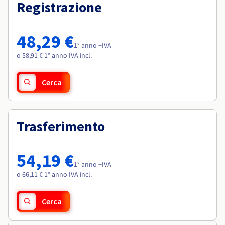
Documentazione
Documentazione
Registrazione
Roadmap & Changelog
Tariffe
Roadmap & Changelog
Roadmap & Changelog
Osservabilità
Disponibilità per Region
Documentazione
48,29 €
Roadmap & Changelog
1° anno +IVA
Roadmap & Changelog
o 58,91 € 1° anno IVA incl.
Cerca
Trasferimento
54,19 €
1° anno +IVA
o 66,11 € 1° anno IVA incl.
Cerca