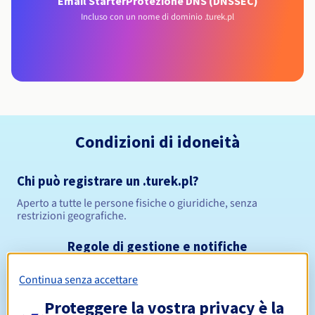
Email Starter
Protezione DNS (DNSSEC)
Incluso con un nome di dominio .turek.pl
Condizioni di idoneità
Chi può registrare un .turek.pl?
Aperto a tutte le persone fisiche o giuridiche, senza
restrizioni geografiche.
Regole di gestione e notifiche
Continua senza accettare
Da 1 a 10 anni
Periodo di registrazione
Proteggere la vostra privacy è la