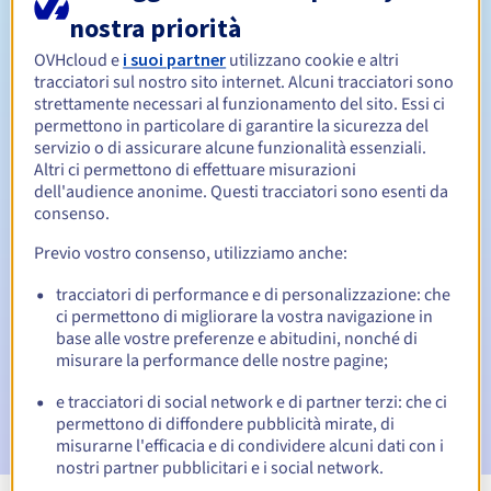
nostra priorità
Da 1 a 10 anni
Periodo di rinnovo
OVHcloud e
i suoi partner
utilizzano cookie e altri
tracciatori sul nostro sito internet. Alcuni tracciatori sono
strettamente necessari al funzionamento del sito. Essi ci
permettono in particolare di garantire la sicurezza del
Redemption period
servizio o di assicurare alcune funzionalità essenziali.
Altri ci permettono di effettuare misurazioni
dell'audience anonime. Questi tracciatori sono esenti da
consenso.
Notifiche automatiche:
Previo vostro consenso, utilizziamo anche:
Email di notifica:
60, 30, 15, 7 e 3 giorni prima della
scadenza
tracciatori di performance e di personalizzazione: che
ci permettono di migliorare la vostra navigazione in
Email il giorno della scadenza
per notificare la
base alle vostre preferenze e abitudini, nonché di
sospensione del nome di dominio
misurare la performance delle nostre pagine;
Email dopo il Redemption Grace Period
per notificare la
e tracciatori di social network e di partner terzi: che ci
cancellazione del nome di dominio
permettono di diffondere pubblicità mirate, di
misurarne l'efficacia e di condividere alcuni dati con i
nostri partner pubblicitari e i social network.