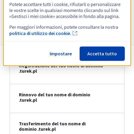
Potete accettare tutti i cookie, rifiutarli o personalizzare
le vostre scelte in qualsiasi momento cliccando sul link
Visualizza tutte le estensioni
«Gestisci i miei cookie» accessibile in fondo alla pagina.
Per maggiori informazioni, potete consultare la nostra
Informazioni su .turek.pl
politica di utilizzo dei cookie.
Impostare
Accetta tutto
Registrazione del tuo nome di dominio
.turek.pl
Rinnovo del tuo nome di dominio
.turek.pl
Trasferimento del tuo nome di
dominio .turek.pl