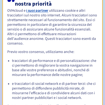
nostra priorità
OVHcloud e
i suoi partner
utilizzano cookie e altri
Da 1 a 10 anni
Periodo di rinnovo
tracciatori sul nostro sito internet. Alcuni tracciatori sono
strettamente necessari al funzionamento del sito. Essi ci
permettono in particolare di garantire la sicurezza del
servizio o di assicurare alcune funzionalità essenziali.
30 giorni
Redemption period
Altri ci permettono di effettuare misurazioni
dell'audience anonime. Questi tracciatori sono esenti da
consenso.
Notifiche automatiche:
Previo vostro consenso, utilizziamo anche:
Email di notifica:
60, 30, 15, 7 e 3 giorni prima della
tracciatori di performance e di personalizzazione: che
scadenza
ci permettono di migliorare la vostra navigazione in
base alle vostre preferenze e abitudini, nonché di
Email il giorno della scadenza
per notificare la
misurare la performance delle nostre pagine;
sospensione del nome di dominio
e tracciatori di social network e di partner terzi: che ci
Email dopo il Redemption Grace Period
per notificare la
permettono di diffondere pubblicità mirate, di
cancellazione del nome di dominio
misurarne l'efficacia e di condividere alcuni dati con i
nostri partner pubblicitari e i social network.