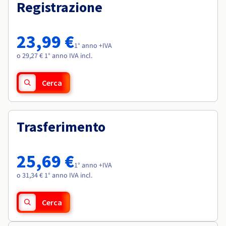
Documentazione
Documentazione
Registrazione
Roadmap & Changelog
Tariffe
Roadmap & Changelog
Roadmap & Changelog
Osservabilità
Disponibilità per Region
Documentazione
23,99 €
Roadmap & Changelog
1° anno +IVA
Roadmap & Changelog
o 29,27 € 1° anno IVA incl.
Cerca
Trasferimento
25,69 €
1° anno +IVA
o 31,34 € 1° anno IVA incl.
Cerca