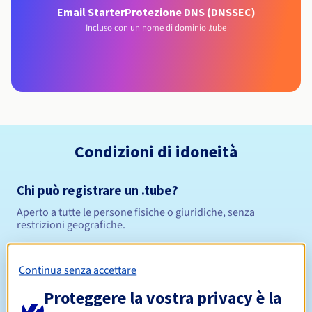
Email Starter
Protezione DNS (DNSSEC)
Incluso con un nome di dominio .tube
Condizioni di idoneità
Chi può registrare un .tube?
Aperto a tutte le persone fisiche o giuridiche, senza
restrizioni geografiche.
Regole di gestione e notifiche
Continua senza accettare
Da 1 a 10 anni
Periodo di registrazione
Proteggere la vostra privacy è la