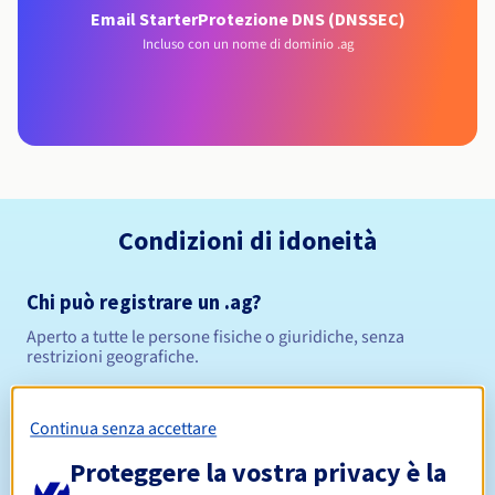
Email Starter
Protezione DNS (DNSSEC)
Incluso con un nome di dominio .ag
Condizioni di idoneità
Chi può registrare un .ag?
Aperto a tutte le persone fisiche o giuridiche, senza
restrizioni geografiche.
Regole di gestione e notifiche
Continua senza accettare
Da 1 a 10 anni
Periodo di registrazione
Proteggere la vostra privacy è la