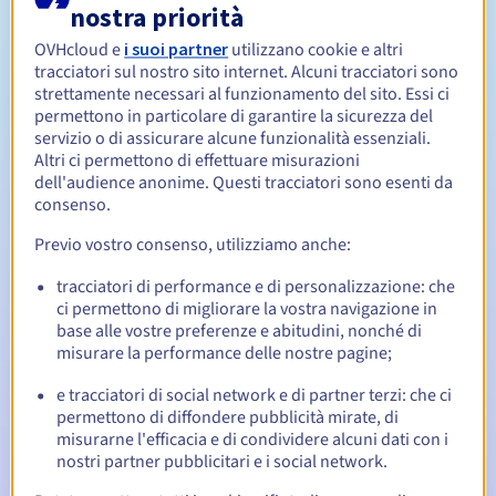
nostra priorità
OVHcloud e
i suoi partner
utilizzano cookie e altri
Da 1 a 10 anni
Periodo di rinnovo
tracciatori sul nostro sito internet. Alcuni tracciatori sono
strettamente necessari al funzionamento del sito. Essi ci
permettono in particolare di garantire la sicurezza del
servizio o di assicurare alcune funzionalità essenziali.
30 giorni
Redemption period
Altri ci permettono di effettuare misurazioni
dell'audience anonime. Questi tracciatori sono esenti da
consenso.
Notifiche automatiche:
Previo vostro consenso, utilizziamo anche:
Email di notifica:
60, 30, 15, 7 e 3 giorni prima della
tracciatori di performance e di personalizzazione: che
scadenza
ci permettono di migliorare la vostra navigazione in
base alle vostre preferenze e abitudini, nonché di
Email il giorno della scadenza
per notificare la
misurare la performance delle nostre pagine;
sospensione del nome di dominio
e tracciatori di social network e di partner terzi: che ci
Email dopo il Redemption Grace Period
per notificare la
permettono di diffondere pubblicità mirate, di
cancellazione del nome di dominio
misurarne l'efficacia e di condividere alcuni dati con i
nostri partner pubblicitari e i social network.