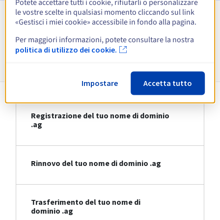
Potete accettare tutti i cookie, rifiutarli o personalizzare
le vostre scelte in qualsiasi momento cliccando sul link
«Gestisci i miei cookie» accessibile in fondo alla pagina.
Visualizza tutte le estensioni
Per maggiori informazioni, potete consultare la nostra
politica di utilizzo dei cookie.
Informazioni su .ag
Impostare
Accetta tutto
Registrazione del tuo nome di dominio
.ag
Rinnovo del tuo nome di dominio .ag
Trasferimento del tuo nome di
dominio .ag