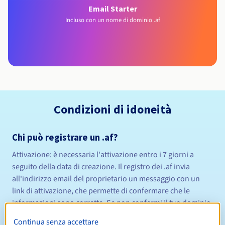
Email Starter
Incluso con un nome di dominio .af
Condizioni di idoneità
Chi può registrare un .af?
Attivazione:
è necessaria l'attivazione
entro i 7 giorni
a
seguito della data di creazione. Il registro dei .af invia
all'indirizzo email del proprietario un messaggio con un
link di attivazione, che permette di confermare che le
informazioni sono corrette. Se non confermi il tuo dominio,
il registro procede all'eliminazione, senza la possibilità di
Continua senza accettare