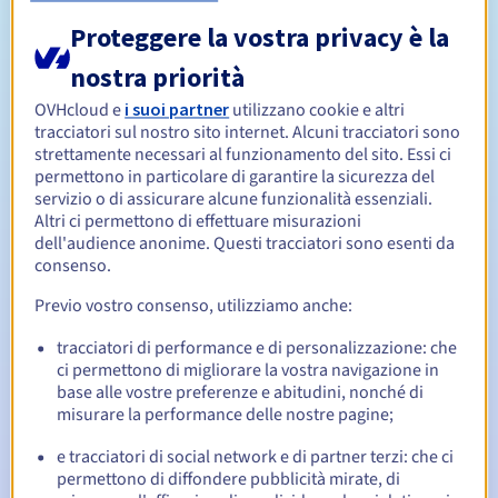
rimborso.
Regole di gestione e notifiche
Proteggere la vostra privacy è la
nostra priorità
Da 1 a 5 anni
Periodo di registrazione
OVHcloud e
i suoi partner
utilizzano cookie e altri
tracciatori sul nostro sito internet. Alcuni tracciatori sono
strettamente necessari al funzionamento del sito. Essi ci
permettono in particolare di garantire la sicurezza del
Da 1 a 5 anni
Periodo di rinnovo
servizio o di assicurare alcune funzionalità essenziali.
Altri ci permettono di effettuare misurazioni
dell'audience anonime. Questi tracciatori sono esenti da
consenso.
30 giorni
Redemption period
Previo vostro consenso, utilizziamo anche:
tracciatori di performance e di personalizzazione: che
Notifiche automatiche:
ci permettono di migliorare la vostra navigazione in
base alle vostre preferenze e abitudini, nonché di
Email di notifica:
60, 30, 15, 7 e 3 giorni prima della
misurare la performance delle nostre pagine;
scadenza
e tracciatori di social network e di partner terzi: che ci
Email il giorno della scadenza
per notificare la
permettono di diffondere pubblicità mirate, di
sospensione del nome di dominio