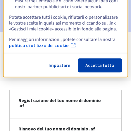
misurarne l'efficacia e di condividere alcuni dati con i
nostri partner pubblicitari e i social network.
Email dopo il Redemption Grace Period
per notificare la
cancellazione del nome di dominio
Potete accettare tutti i cookie, rifiutarli o personalizzare
le vostre scelte in qualsiasi momento cliccando sul link
«Gestisci i miei cookie» accessibile in fondo alla pagina.
Per maggiori informazioni, potete consultare la nostra
politica di utilizzo dei cookie.
Visualizza tutte le estensioni
Informazioni su .af
Impostare
Accetta tutto
Registrazione del tuo nome di dominio
.af
Rinnovo del tuo nome di dominio .af