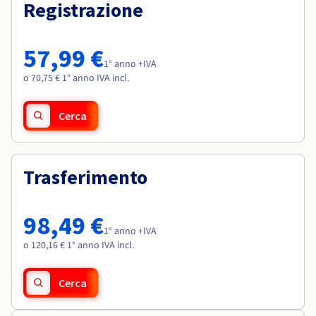
Documentazione
Documentazione
Registrazione
Roadmap & Changelog
Tariffe
Roadmap & Changelog
Roadmap & Changelog
Osservabilità
Disponibilità per Region
Documentazione
57,99 €
Roadmap & Changelog
1° anno +IVA
Roadmap & Changelog
o 70,75 € 1° anno IVA incl.
Cerca
Trasferimento
98,49 €
1° anno +IVA
o 120,16 € 1° anno IVA incl.
Cerca