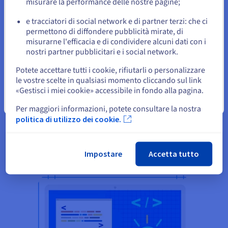
misurare la performance delle nostre pagine;
risorse manualmente in caso di picchi di traffico. In alternativa
è possibile optare per l’opzione di scalabilità automatica, che
e tracciatori di social network e di partner terzi: che ci
Resta sul sito web attuale
fornisce risorse aggiuntive on demand in base alle esigenze e
permettono di diffondere pubblicità mirate, di
offre un servizio facile e che non richiede nessun tipo di
misurarne l'efficacia e di condividere alcuni dati con i
intervento.
nostri partner pubblicitari e i social network.
Seleziona un altro sito web
Potete accettare tutti i cookie, rifiutarli o personalizzare
le vostre scelte in qualsiasi momento cliccando sul link
«Gestisci i miei cookie» accessibile in fondo alla pagina.
Altre soluzioni di OVHcloud
Chiudi
Per maggiori informazioni, potete consultare la nostra
politica di utilizzo dei cookie.
Impostare
Accetta tutto