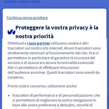
quando visitano il sito.
Continua senza accettare
Sicurezza dei siti rafforzata
Proteggere la vostra privacy è la
Per garantire la sicurezza delle operazioni in qualsiasi
nostra priorità
momento, il nostro hosting rapido di siti Web propone
OVHcloud e
i suoi partner
utilizzano cookie e altri
numerose misure di sicurezza. Grazie alla crittografia SSL
tracciatori sul nostro sito internet. Alcuni tracciatori sono
gratuita inclusa di default, firewall, scansione dei malware e
strettamente necessari al funzionamento del sito. Essi ci
sistema anti-DDoS personalizzato, la protezione è assicurata
Sembra che la tua localizzazione sia
permettono in particolare di garantire la sicurezza del
24/7.
servizio o di assicurare alcune funzionalità essenziali.
Stati Uniti
Altri ci permettono di effettuare misurazioni
dell'audience anonime. Questi tracciatori sono esenti da
Per effettuare un ordine da Stati Uniti, è necessario accedere al
sito web del Paese e creare un account.
consenso.
Piani di hosting scalabili per attività in
Previo vostro consenso, utilizziamo anche:
crescita
Vai al sito Stati Uniti
us.ovhcloud.com/
Inglese
USD - $
tracciatori di performance e di personalizzazione: che
OVHcloud permette di scalare le soluzioni di hosting rapido
ci permettono di migliorare la vostra navigazione in
con la massima semplicità e in qualsiasi momento, grazie al
base alle vostre preferenze e abitudini, nonché di
pannello di controllo intuitivo che consente di aggiungere
o