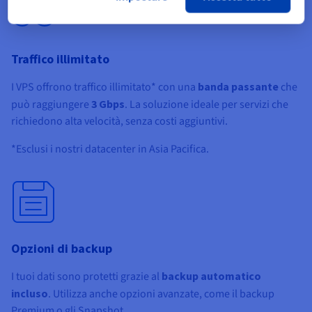
Traffico illimitato
I VPS offrono traffico illimitato* con una
banda passante
che
può raggiungere
3 Gbps
. La soluzione ideale per servizi che
richiedono alta velocità, senza costi aggiuntivi.
*Esclusi i nostri datacenter in Asia Pacifica.
Opzioni di backup
I tuoi dati sono protetti grazie al
backup automatico
incluso
. Utilizza anche opzioni avanzate, come il backup
Premium o gli Snapshot.