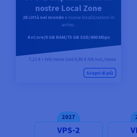
nostre Local Zone
28 città nel mondo
e nuove localizzazioni in
arrivo.
4 vCore/8 GB RAM/75 GB SSD/400 Mbps
7,21 € + IVA/mese cioè 8,80 € IVA incl./mese
Scopri di più
2027
VPS-2
V