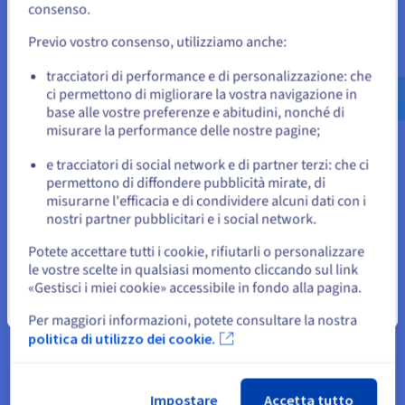
sito web del Paese e creare un account.
consenso.
Previo vostro consenso, utilizziamo anche:
Vai al sito Stati Uniti
Ambiente isolato e scalabile
us.ovhcloud.com/
Inglese
USD - $
tracciatori di performance e di personalizzazione: che
ci permettono di migliorare la vostra navigazione in
Ospita i tuoi progetti in un ambiente isolato e flessibile.
base alle vostre preferenze e abitudini, nonché di
o
Effettuare un
upgrade di configurazione in un clic
è
misurare la performance delle nostre pagine;
semplice, direttamente dal tuo Spazio Cliente.
e tracciatori di social network e di partner terzi: che ci
Resta sul sito web attuale
permettono di diffondere pubblicità mirate, di
misurarne l'efficacia e di condividere alcuni dati con i
nostri partner pubblicitari e i social network.
Seleziona un altro sito web
Potete accettare tutti i cookie, rifiutarli o personalizzare
le vostre scelte in qualsiasi momento cliccando sul link
Semplicità e controllo totale
«Gestisci i miei cookie» accessibile in fondo alla pagina.
Chiudi
Gestisci il tuo VPS liberamente grazie all’accesso root e all’API
Per maggiori informazioni, potete consultare la nostra
OVHcloud. Installa la
distribuzione che preferisci
e gestisci i
politica di utilizzo dei cookie.
tuoi servizi con strumenti come Plesk o cPanel.
Impostare
Accetta tutto