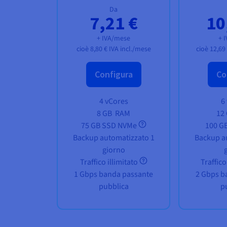
Da
7,21 €
10
+ IVA/mese
+ 
cioè
8,80 €
IVA incl./mese
cioè
12,69
Configura
Co
4 vCores
6
8 GB
RAM
12
75 GB SSD NVMe
100 G
Backup automatizzato 1
Backup a
giorno
Traffico illimitato
Traffico
1 Gbps banda passante
2 Gbps b
pubblica
p