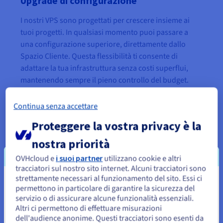
Upgrade di configurazione
I nostri VPS sono progettati per crescere insieme ai
tuoi progetti. In qualsiasi momento puoi passare a
una configurazione superiore, direttamente dallo
Spazio Cliente. Questa flessibilità ti consente di
adattare la tua infrastruttura senza costi superflui,
mantenendo sempre il pieno controllo del budget.
Continua senza accettare
Proteggere la vostra privacy è la
nostra priorità
Risorse ottimizzate al miglior prezzo
OVHcloud e
i suoi partner
utilizzano cookie e altri
Usufruisci di risorse elevate a prezzi competitivi. I nostri VPS,
tracciatori sul nostro sito internet. Alcuni tracciatori sono
dotati di architetture moderne e
storage NVMe
,
strettamente necessari al funzionamento del sito. Essi ci
Sembra che la tua localizzazione sia
garantiscono rapidità e affidabilità.
permettono in particolare di garantire la sicurezza del
servizio o di assicurare alcune funzionalità essenziali.
Stati Uniti
Altri ci permettono di effettuare misurazioni
dell'audience anonime. Questi tracciatori sono esenti da
Per effettuare un ordine da Stati Uniti, è necessario accedere al