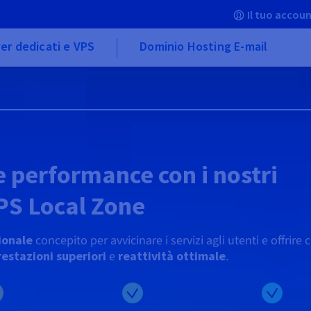
Il tuo accoun
er dedicati e VPS
Dominio Hosting E-mail
e performance con i nostri
PS Local Zone
ionale
concepito per avvicinare i servizi agli utenti e offrire 
restazioni superiori
e
reattività ottimale
.