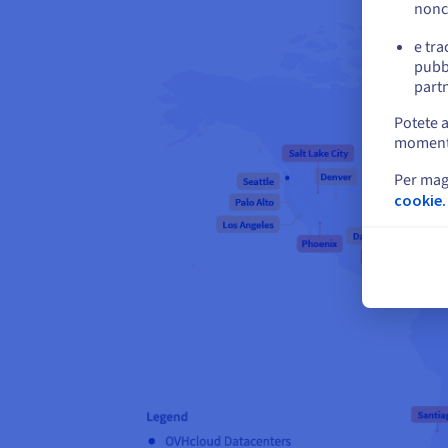
nonc
e tra
pubbl
partn
Potete a
momento 
Per mag
cookie.