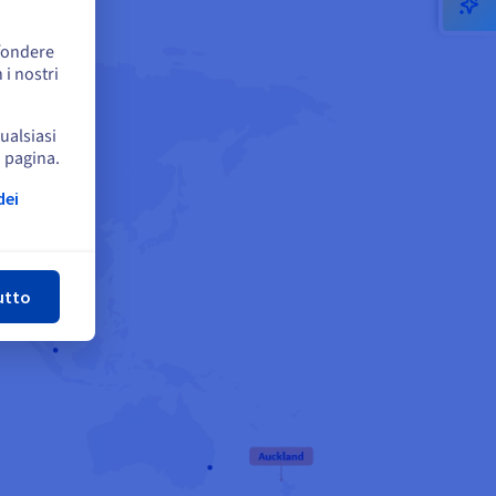
ffondere
 i nostri
qualsiasi
a pagina.
dei
udi
utto