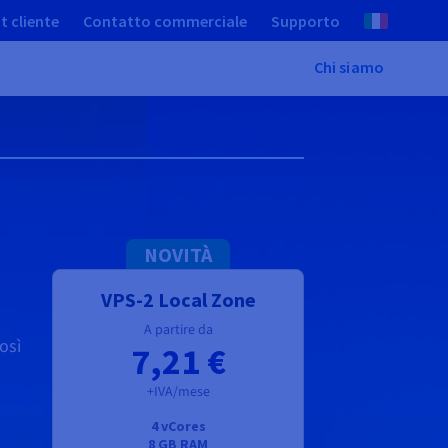
t cliente
Contatto commerciale
Supporto
Chi siamo
NOVITÀ
VPS-2 Local Zone
A partire da
così
7,21 €
+IVA/mese
4 vCores
8 GB
RAM