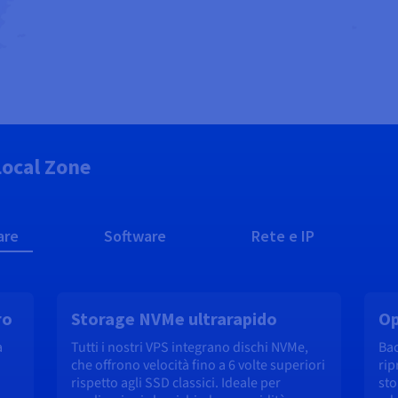
 Local Zone
are
Software
Rete e IP
ro
Storage NVMe ultrarapido
Op
a
Tutti i nostri VPS integrano dischi NVMe,
Ba
che offrono velocità fino a 6 volte superiori
rip
rispetto agli SSD classici. Ideale per
sto