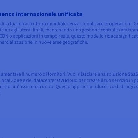
senza internazionale unificata
di la tua infrastruttura mondiale senza complicare le operazioni. Gr
icino agli utenti finali, mantenendo una gestione centralizzata tram
CDN o applicazioni in tempo reale, questo modello riduce significa
rcializzazione in nuove aree geografiche.
aumentare il numero di fornitori. Vuoi rilasciare una soluzione SaaS
Local Zone e dei datacenter OVHcloud per creare il tuo servizio in p
fruire di un'assistenza unica. Questo approccio riduce i costi di ingre
o.