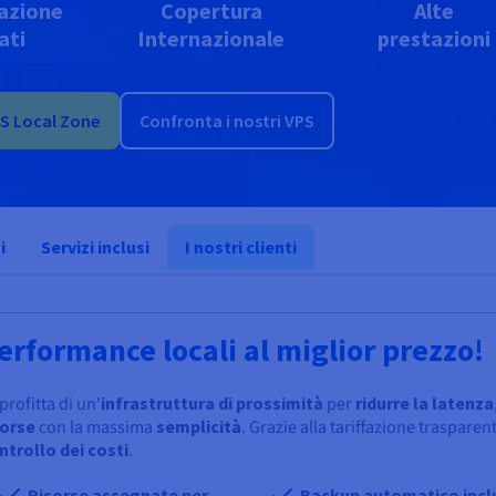
azione
Copertura
Alte
ati
Internazionale
prestazioni
PS Local Zone
Confronta i nostri VPS
i
Servizi inclusi
I nostri clienti
erformance locali al miglior prezzo!
profitta di un'
infrastruttura
di
prossimità
per
ridurre la latenza
sorse
con la massima
semplicità
. Grazie alla tariffazione traspare
ntrollo dei costi
.
Risorse assegnate per
Backup automatico incl