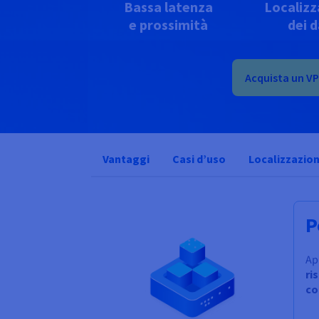
Bassa latenza
Localizz
e prossimità
dei d
Acquista un V
Vantaggi
Casi d’uso
Localizzazion
P
Ap
ri
co