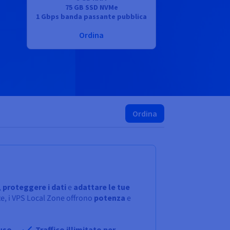
75 GB SSD NVMe
1 Gbps banda passante pubblica
Ordina
Ordina
,
proteggere i dati
e
adattare le tue
nte, i VPS Local Zone offrono
potenza
e
uso
Traffico illimitato per