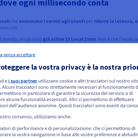
dove ogni millisecondo conta
onali
che
avvicinano i servizi agli utenti
per
ridurre la latenza,
 nascosti.
l mondo, in cui sono
già attive 15 Local Zone
. Non è che l'inizio:
nei prossimi tre anni per coprire tutti i principali mercati.
a senza accettare
oteggere la vostra privacy è la nostra prio
ud e
i suoi partner
utilizzano cookie e altri tracciatori sul nostro sit
Cache/CDN di prossimità
embra che la tua localizzazione sia Stati
. Alcuni tracciatori sono strettamente necessari al funzionamento de
niti
a
Grazie alla CDN locale, i contenuti (immagini,
C
permettono in particolare di garantire la sicurezza del servizio o di
ver.
video, JS/CSS) vengono mostrati più velocemente,
re alcune funzionalità essenziali. Altri ci permettono di effettuare
 effettuare un ordine da Stati Uniti, è necessario accedere al sito web del Pa
anche con connessioni più lente.
is
ioni dell'audience anonime. Questi tracciatori sono esenti da cons
reare un account.
vostro consenso, utilizziamo anche:
Vai al sito Stati Uniti
iatori di performance e di personalizzazione: che ci permettono di
us.ovhcloud.com/
Inglese
USD - $
orare la vostra navigazione in base alle vostre preferenze e abitudin