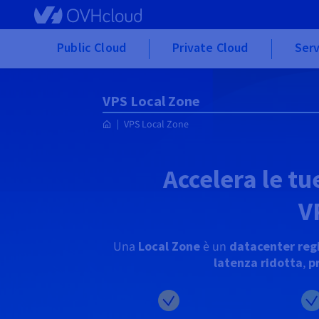
Skip
to
main
Public Cloud
Private Cloud
Serv
content
VPS Local Zone
VPS Local Zone
Accelera le tu
V
Una
Local Zone
è un
datacenter reg
latenza ridotta
,
p