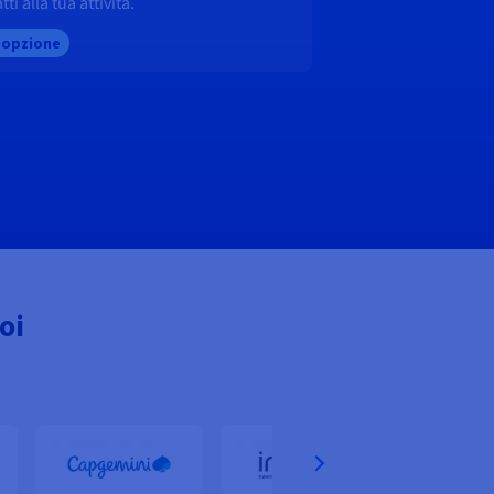
tti alla tua attività.
n opzione
oi