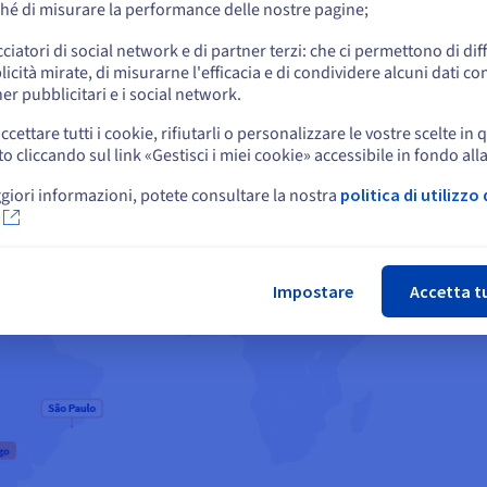
hé di misurare la performance delle nostre pagine;
o
cciatori di social network e di partner terzi: che ci permettono di di
icità mirate, di misurarne l'efficacia e di condividere alcuni dati con
Resta sul sito web attuale
er pubblicitari e i social network.
ccettare tutti i cookie, rifiutarli o personalizzare le vostre scelte in 
cliccando sul link «Gestisci i miei cookie» accessibile in fondo all
Seleziona un altro sito web
giori informazioni, potete consultare la nostra
politica di utilizzo 
Chi
Impostare
Accetta t