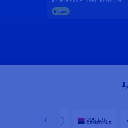
facilmente il VPS in caso di necessità.
Incluso
1