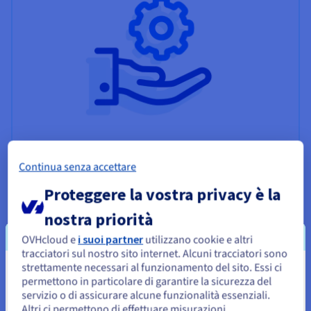
Professional Services MMMM
Continua senza accettare
Esperti a tua disposizione per supportare lo sviluppo
Proteggere la vostra privacy è la
della tua attività.
nostra priorità
Scopri di più
OVHcloud e
i suoi partner
utilizzano cookie e altri
tracciatori sul nostro sito internet. Alcuni tracciatori sono
strettamente necessari al funzionamento del sito. Essi ci
Sembra che la tua localizzazione sia
permettono in particolare di garantire la sicurezza del
servizio o di assicurare alcune funzionalità essenziali.
Stati Uniti
Altri ci permettono di effettuare misurazioni