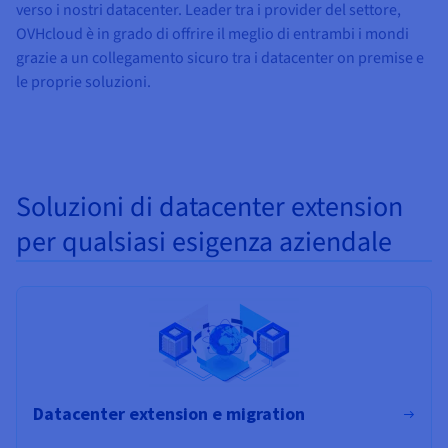
Documentazione
Documentazione
Documentazione
verso i nostri datacenter. Leader tra i provider del settore,
Tariffe
Roadmap & Changelog
Roadmap & Changelog
Roadmap & Changelog
Osservabilità
OVHcloud è in grado di offrire il meglio di entrambi i mondi
Disponibilità per Region
grazie a un collegamento sicuro tra i datacenter on premise e
Documentazione
le proprie soluzioni.
Roadmap & Changelog
Roadmap & Changelog
Soluzioni di datacenter extension
per qualsiasi esigenza aziendale
Datacenter extension e migration