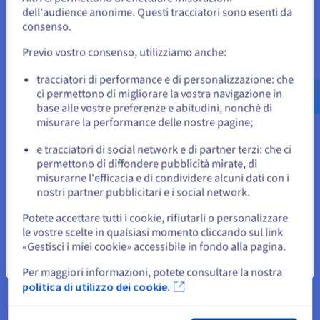
dell'audience anonime. Questi tracciatori sono esenti da
Per effettuare un ordine da Stati Uniti, è necessario accedere al
sito web del Paese e creare un account.
consenso.
Previo vostro consenso, utilizziamo anche:
Vai al sito Stati Uniti
us.ovhcloud.com/
enterprise
Inglese
USD - $
tracciatori di performance e di personalizzazione: che
ci permettono di migliorare la vostra navigazione in
base alle vostre preferenze e abitudini, nonché di
o
misurare la performance delle nostre pagine;
e tracciatori di social network e di partner terzi: che ci
Resta sul sito web attuale
permettono di diffondere pubblicità mirate, di
misurarne l'efficacia e di condividere alcuni dati con i
I nostri partner
nostri partner pubblicitari e i social network.
Un'estesa rete di partner nel mondo per tutti i tuoi
Seleziona un altro sito web
Potete accettare tutti i cookie, rifiutarli o personalizzare
progetti.
le vostre scelte in qualsiasi momento cliccando sul link
Scopri di più
«Gestisci i miei cookie» accessibile in fondo alla pagina.
Chiudi
Per maggiori informazioni, potete consultare la nostra
politica di utilizzo dei cookie.