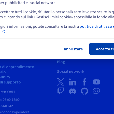
Resta sul sito web attuale
er pubblicitari e i social network.
ccettare tutti i cookie, rifiutarli o personalizzare le vostre scelte in 
cliccando sul link «Gestisci i miei cookie» accessibile in fondo all
Seleziona un altro sito web
giori informazioni, potete consultare la nostra
politica di utilizzo 
Chi
Impostare
Accetta t
rto
News
o assistenza
Press room
Blog
o di apprendimento
Social network
ario
unity
i di supporto
rto OVH
: 08:00-18:00
 5560 0423
secondo l'operatore