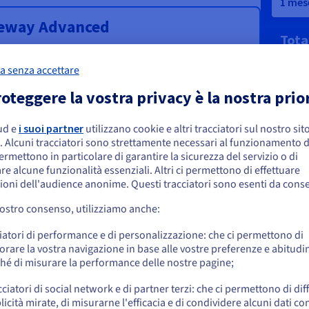
a senza accettare
oteggere la vostra privacy è la nostra prio
ud e
i suoi partner
utilizzano cookie e altri tracciatori sul nostro sit
embra che la tua localizzazione sia Stati
. Alcuni tracciatori sono strettamente necessari al funzionamento de
niti
permettono in particolare di garantire la sicurezza del servizio o di
re alcune funzionalità essenziali. Altri ci permettono di effettuare
 effettuare un ordine da Stati Uniti, è necessario accedere al sito web del Pa
ioni dell'audience anonime. Questi tracciatori sono esenti da cons
reare un account.
vostro consenso, utilizziamo anche:
Vai al sito Stati Uniti
iatori di performance e di personalizzazione: che ci permettono di
us.ovhcloud.com/
Inglese
USD - $
orare la vostra navigazione in base alle vostre preferenze e abitudin
hé di misurare la performance delle nostre pagine;
o
cciatori di social network e di partner terzi: che ci permettono di di
icità mirate, di misurarne l'efficacia e di condividere alcuni dati con