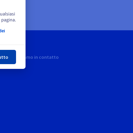
qualsiasi
a pagina.
dei
udi
utto
Restiamo in contatto