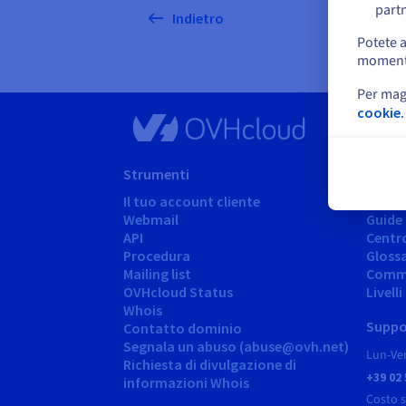
partn
Potete a
momento 
Per mag
cookie.
Strumenti
Suppo
Il tuo account cliente
Centr
Webmail
Guide
API
Centr
Procedura
Gloss
Mailing list
Comm
OVHcloud Status
Livell
Whois
Suppo
Contatto dominio
Segnala un abuso (abuse@ovh.net)
Lun-Ven
Richiesta di divulgazione di
+39 02
informazioni Whois
Costo 