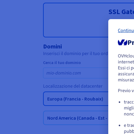
Continu
Pr
OVHclo
S
internet
U
Essi ci 
assicura
Per
misuraz
e c
Previo 
tracc
migli
nonc
e tra
pubbl