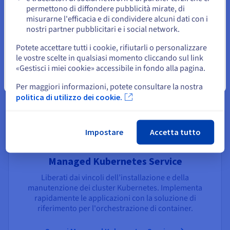
Resta sul sito web attuale
permettono di diffondere pubblicità mirate, di
con uno strumento di gestione centralizzato.
misurarne l'efficacia e di condividere alcuni dati con i
nostri partner pubblicitari e i social network.
Scopri Managed Rancher Service
Seleziona un altro sito web
Potete accettare tutti i cookie, rifiutarli o personalizzare
le vostre scelte in qualsiasi momento cliccando sul link
«Gestisci i miei cookie» accessibile in fondo alla pagina.
Chiudi
Per maggiori informazioni, potete consultare la nostra
politica di utilizzo dei cookie.
Impostare
Accetta tutto
Managed Kubernetes Service
Liberati dai vincoli dell’installazione e della
manutenzione dei cluster Kubernetes. Implementa
rapidamente le applicazioni con la soluzione di
riferimento per l'orchestrazione di container.