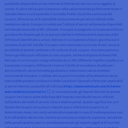
pubbliche (disponibili sul sito Internet di OVHcloud) che non sono oggetto di
sconto. Il valore del coupon è espresso nella valuta mostrata pubblicamente per il
mercato/Paese a cui è associato il contratto Public Cloud che usufruisce del
coupon, IVA esclusa, ed è spendibile esclusivamente per servizi indicati nella
medesima valuta. Il coupon è valido per l’utilizzo di servizi solitamente disponibili
nel mercato associato al NIC utilizzato. Il coupon è assegnato a una persona fisica o
giuridica che dispone già di un account cliente in OVHcloud ed è associato al NIC
OVHcloud (identificativo unico). Nel caso in cui la persona fisica o giuridica sia in
possesso di più NIC handle, il coupon viene associato a uno solo di essi, senza la
possibilità di poterlo cambiare o di usufruire di più coupon. Una stessa persona
fisica o giuridica può utilizzare un solo coupon, anche se dispone di diversi NIC.
Nel caso in cui il coupon venga utilizzato da un NIC differente rispetto a quello a cui
è associato il coupon, OVHcloud si riserva il diritto di annullare o disattivare i
servizi ottenuti, senza formalità giudiziaria o indennizzo e senza emettere
nuovamente il coupon. L’utilizzo del coupon è vincolato all’accettazione senza
riserva delle presenti condizioni e delle Condizioni Generali e Particolari applicabili
ai servizi ottenuti, accessibili all’indirizzo
https://www.ovhcloud.com/it/terms-
and-conditions/contracts/
. In via eccezionale, gli importi derivati da questo
coupon non fanno parte della base dell'importo mensile dei servizi utilizzati
nell’ambito dei livelli di servizio (SLA) e relative penali. Questo significa che, se il
titolare del coupon consuma un importo pari o inferiore al coupon in un
determinato mese, non verrà versata alcuna penale in caso di inadempienza a uno
SLA nell’ambito del servizio, mentre se consuma un importo superiore, nel calcolo
delle penali saranno presi in considerazione solo gli importi pagati al di fuori del
valore del coupon. Il coupon non può essere cambiato, rimborsato o rivenduto,