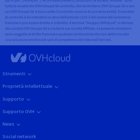
qui in poi “OVHcloud”). Ai fini delle presenti Condizioni, le società "Affiliate" sono
tutte le società che OVH Groupe SA controlla, che controllano OVH Groupe SA o con
cui OVH Groupe SA si trova sotto il controllo comune di una terza entità. Il concetto
di controllo è da intendersi ai sensi dell’articolo L233-3 del codice del commercio
francese e può essere diretto o indiretto. Il termine "Gruppo OVHcloud" si riferisce
alla società OVH Groupe SA e a tutte le sue società Affiliate. Le presenti condizioni
sono soggette al diritto francese e qualsiasi controversia che non abbia trovato
una soluzione amichevole sarà di competenza dei tribunali francesi.
Strumenti
Proprietà Intellettuale
Supporto
Supporto OVH
News
Social network