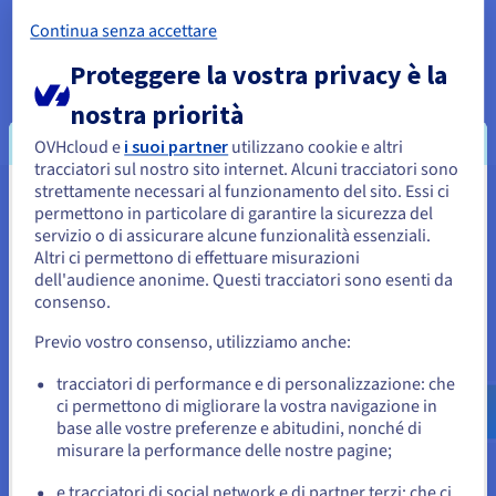
critiche e garantisce che i team gestiscano un'infrastruttura
Continua senza accettare
ottimizzata per i casi d'uso specifici, con un conseguente
aumento della produttività e un funzionamento più fluido.
Proteggere la vostra privacy è la
nostra priorità
OVHcloud e
i suoi partner
utilizzano cookie e altri
tracciatori sul nostro sito internet. Alcuni tracciatori sono
strettamente necessari al funzionamento del sito. Essi ci
Sembra che la tua localizzazione sia
Servizi associati
permettono in particolare di garantire la sicurezza del
servizio o di assicurare alcune funzionalità essenziali.
Stati Uniti
Altri ci permettono di effettuare misurazioni
dell'audience anonime. Questi tracciatori sono esenti da
Per effettuare un ordine da Stati Uniti, è necessario accedere al
sito web del Paese e creare un account.
consenso.
Previo vostro consenso, utilizziamo anche:
Vai al sito Stati Uniti
us.ovhcloud.com/
Inglese
USD - $
tracciatori di performance e di personalizzazione: che
ci permettono di migliorare la vostra navigazione in
base alle vostre preferenze e abitudini, nonché di
o
misurare la performance delle nostre pagine;
Managed Rancher Service
Novità
e tracciatori di social network e di partner terzi: che ci
Amministra i cluster Kubernetes da un’unica piattaforma