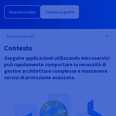
Documentazione
Documentazione
Documentazione
Tariffe
Roadmap & Changelog
Roadmap & Changelog
Roadmap & Changelog
Osservabilità
Disponibilità per Region
Guarda il video
Comincia gratis
Documentazione
Roadmap & Changelog
Roadmap & Changelog
Servizi associati
Contesto
Eseguire applicazioni utilizzando microservizi
può rapidamente comportare la necessità di
gestire architetture complesse e mantenere
servizi di protezione avanzata.