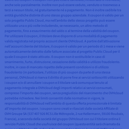
anche solo parzialmente. Inoltre non può essere ceduto, venduto o trasmesso a
terzi a nessun titolo, né gratuitamente né a pagamento. Non è inoltre cedibile tra
entità giuridiche distinte di uno stesso gruppo aziendale. Il coupon è valido per un
solo progetto Public Cloud, ma nell’ambito dello stesso progetto può essere
utilizzato una o più volte includendo, se necessario, un altro metodo di
pagamento, fino a esaurimento del saldo o al termine della validità del coupon.
Per utilizzare il coupon, il titolare deve disporre di una modalità di pagamento
valida registrata nel proprio account cliente OVHcloud. A partire dall’attivazione
nell'account cliente del titolare, il coupon è valido per un periodo di 1 mese e viene
automaticamente detratto dalle fatture associate al progetto Public Cloud per il
quale il coupon è stato attivato. Il coupon non è sostituibile in caso di
smarrimento, furto, distruzione, cessazione della validità o utilizzo fraudolento.
Inoltre, in caso di mancato rispetto delle presenti condizioni o di utilizzo
fraudolento (in particolare, l'utilizzo di più coupon da parte di una stessa
persona), OVHcloud si riserva il diritto di porre fine ai servizi sottoscritti utilizzando
i coupon e/o di annullare i coupon e il titolare sarà comunque tenuto al
pagamento integrale a OVHcloud degli importi relativi ai servizi consumati,
compreso l'importo dei coupon, senza pregiudizio del risarcimento che OVHcloud
potrebbe richiedere. Nei limiti consentiti dalle normative in vigore, la
responsabilità di OVHcloud nell’ambito di questa offerta promozionale è limitata
all'importo del coupon. I coupon sono creati e rilasciati dalle società Affiliate di
OVH Groupe SA (537 407 926 RCS Lille Métropole, 2 rue Kellermann, 59100 Roubaix,
Francia), a seconda della società del gruppo OVHcloud con cui il titolare ordina il
servizio Public Cloud che usufruisce del coupon (questa entità sarà chiamata da