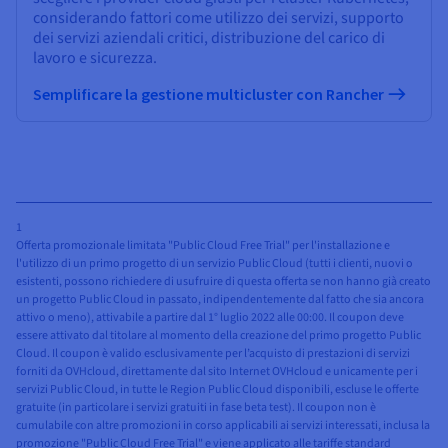
considerando fattori come utilizzo dei servizi, supporto
dei servizi aziendali critici, distribuzione del carico di
lavoro e sicurezza.
Semplificare la gestione multicluster con Rancher
1
Offerta promozionale limitata "Public Cloud Free Trial" per l'installazione e
l'utilizzo di un primo progetto di un servizio Public Cloud (tutti i clienti, nuovi o
esistenti, possono richiedere di usufruire di questa offerta se non hanno già creato
un progetto Public Cloud in passato, indipendentemente dal fatto che sia ancora
attivo o meno), attivabile a partire dal 1° luglio 2022 alle 00:00. Il coupon deve
essere attivato dal titolare al momento della creazione del primo progetto Public
Cloud. Il coupon è valido esclusivamente per l’acquisto di prestazioni di servizi
forniti da OVHcloud, direttamente dal sito Internet OVHcloud e unicamente per i
servizi Public Cloud, in tutte le Region Public Cloud disponibili, escluse le offerte
gratuite (in particolare i servizi gratuiti in fase beta test). Il coupon non è
cumulabile con altre promozioni in corso applicabili ai servizi interessati, inclusa la
promozione "Public Cloud Free Trial" e viene applicato alle tariffe standard