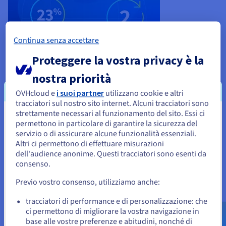
Continua senza accettare
Proteggere la vostra privacy è la
nostra priorità
OVHcloud e
i suoi partner
utilizzano cookie e altri
tracciatori sul nostro sito internet. Alcuni tracciatori sono
Scegliere una soluzione Cloud di
strettamente necessari al funzionamento del sito. Essi ci
Sembra che la tua localizzazione sia
permettono in particolare di garantire la sicurezza del
Object Storage: conoscere i
servizio o di assicurare alcune funzionalità essenziali.
Stati Uniti
Altri ci permettono di effettuare misurazioni
servizi disponibili nel mercato in
dell'audience anonime. Questi tracciatori sono esenti da
Per effettuare un ordine da Stati Uniti, è necessario accedere al
sito web del Paese e creare un account.
consenso.
5 minuti
Previo vostro consenso, utilizziamo anche:
Quando optare per l’object storage in modalità Cloud? Come
Vai al sito Stati Uniti
mantenere il controllo dei costi nel Cloud e quale provider
us.ovhcloud.com/
Inglese
USD - $
tracciatori di performance e di personalizzazione: che
scegliere? Basata su un benchmark che valuta prestazioni e
ci permettono di migliorare la vostra navigazione in
costi dei principali provider Cloud, la nostra infografica
base alle vostre preferenze e abitudini, nonché di
o