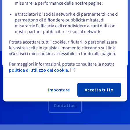
aiuterà a identificare i risparmi possibili con la soluzione
misurare la performance delle nostre pagine;
Object Storage di OVHcloud, senza rinunciare a prestazioni e
privacy.
e tracciatori di social network e di partner terzi: che ci
Resta sul sito web attuale
permettono di diffondere pubblicità mirate, di
misurarne l'efficacia e di condividere alcuni dati con i
Guarda l'infografica
nostri partner pubblicitari e i social network.
Seleziona un altro sito web
Potete accettare tutti i cookie, rifiutarli o personalizzare
le vostre scelte in qualsiasi momento cliccando sul link
«Gestisci i miei cookie» accessibile in fondo alla pagina.
Chiudi
Contattaci per scoprire come
Per maggiori informazioni, potete consultare la nostra
politica di utilizzo dei cookie.
possiamo aiutarti nelle diverse
fasi del ciclo di vita dei dati
Impostare
Accetta tutto
Contattaci