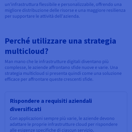
Documentazione
Documentazione
Documentazione
un'infrastruttura flessibile e personalizzabile, offrendo una
Tariffe
Roadmap & Changelog
Roadmap & Changelog
Roadmap & Changelog
Osservabilità
migliore distribuzione delle risorse e una maggiore resilienza
Disponibilità per Region
per supportare le attività dell'azienda.
Documentazione
Roadmap & Changelog
Roadmap & Changelog
Perché utilizzare una strategia
multicloud?
Man mano che le infrastrutture digitali diventano più
complesse, le aziende affrontano sfide nuove e varie. Una
strategia multicloud si presenta quindi come una soluzione
efficace per affrontare queste crescenti sfide.
Rispondere a requisiti aziendali
diversificati
Con applicazioni sempre più varie, le aziende devono
adattare le proprie infrastrutture cloud per rispondere
alle esigenze specifiche di ciascun servizio.