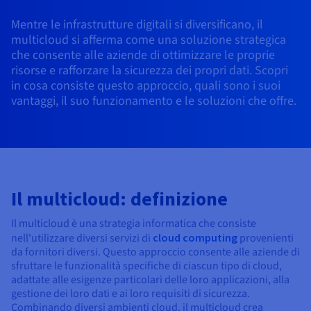
Block Storage & Object Storage
AI Endpoints - Catalogo dei modelli
Roadmap & Changelog
Roadmap & Changelog
Tariffe
Sviluppatori
Tariffe
HYCU for OVHcloud
Mentre le infrastrutture digitali si diversificano, il
Guide e documentazione
Managed HSM
Disponibilità per Region
MCP Server
Cloud Store
OVHcloud Connect
Rivenditori
CDN Infrastructure
Database aggiuntivi
Quantum
DISTRIBUIRE IL TRAFFICO
multicloud si afferma come una soluzione strategica
AI Endpoints - Bases API
Roadmap e Changelog
Rivenditori
Documentazione
Guide e documentazione
Database gestiti
che consente alle aziende di ottimizzare le proprie
SAP HANA ON OVHCLOUD
Load Balancer
Dedicated HSM
Roadmap & Changelog
Conformità e certificazioni
Cloud Native
CDN Infrastructure
BGP Services
Opzione Certificati SSL
risorse e rafforzare la sicurezza dei propri dati. Scopri
Sicurezza
UTILIZZI
AI Endpoints - Batch API
Tariffe
Tutti gli utilizzi
SAP HANA on Bare Metal
Roadmap & Changelog
Containers & Orchestration
in cosa consiste questo approccio, quali sono i suoi
Disponibilità per Region
Infrastruttura anti-DDoS
Resilienza e AZ
AI & HPC
BGP Services
Opzione CDN
vantaggi, il suo funzionamento e le soluzioni che offre.
PROTEZIONE E SICUREZZA
Operazioni
Tariffe
Documentazione
SAP HANA on Private Cloud
GPUS
IAM/KMS
Documentazione
Disponibilità per Region
Roadmap & Changelog
Grid computing
Infrastruttura anti-DDoS
OPCP Packager
PROTEZIONE E SICUREZZA
UTILIZZI
Nvidia H200
Sviluppatori
Roadmap & Changelog
Documentazione
Tariffe
Logs & Metrics
Roadmap & Changelog
Disponibilità per Region
Tariffe
Infrastruttura anti-DDoS
Virtualizzazione e containerizzazione
Game DDoS Protection
Come creare un sito Web?
CLOUD READY
Nvidia H100
Documentazione
Documentazione
Tariffe
Il multicloud: definizione
Roadmap & Changelog
Roadmap & Changelog
Cloud ready
Game DDoS Protection
Sito web e applicazioni aziendali
DNSSEC
Ospitare un sito WordPress
Region
Nvidia L40S
Roadmap & Changelog
Il multicloud è una strategia informatica che consiste
Documentazione
Self-Service Portal, API & IaC
DNSSEC
Tutti gli utilizzi
SSL Gateway
Creare un sito in un clic
nell'utilizzare diversi servizi di
cloud computing
provenienti
Roadmap & Changelog
Nvidia L4
da fornitori diversi. Questo approccio consente alle aziende di
IAM & Tenant Management
SSL Gateway
Creare un e-commerce
sfruttare le funzionalità specifiche di ciascun tipo di cloud,
Tutte le GPU →
adattate alle esigenze particolari delle loro applicazioni, alla
Tariffe
Documentazione
gestione dei loro dati e ai loro requisiti di sicurezza.
OS e licenze
Roadmap & Changelog
Governance & Quotas
Combinando diversi ambienti cloud, il multicloud crea