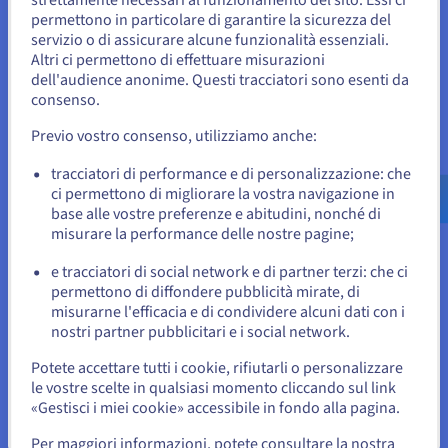
strettamente necessari al funzionamento del sito. Essi ci
Sembra che la tua localizzazione sia
permettono in particolare di garantire la sicurezza del
servizio o di assicurare alcune funzionalità essenziali.
Stati Uniti
Altri ci permettono di effettuare misurazioni
dell'audience anonime. Questi tracciatori sono esenti da
Per effettuare un ordine da Stati Uniti, è necessario accedere al
sito web del Paese e creare un account.
consenso.
Integrazione delle reti
Previo vostro consenso, utilizziamo anche:
Vai al sito Stati Uniti
Per garantire un funzionamento fluido, i cloud devono essere
interconnessi in modo efficace, consentendo alle applicazioni
us.ovhcloud.com/
learn
Inglese
USD - $
tracciatori di performance e di personalizzazione: che
di comunicare, scambiare dati e funzionare insieme come una
ci permettono di migliorare la vostra navigazione in
rete integrata. Soluzioni come le reti definite dal software
base alle vostre preferenze e abitudini, nonché di
o
(SDN) e i VPN multicloud facilitano questi scambi. Ad esempio,
misurare la performance delle nostre pagine;
un'azienda globale può utilizzare un VPN multicloud per
garantire una connessione sicura tra i suoi uffici sparsi e le
e tracciatori di social network e di partner terzi: che ci
Resta sul sito web attuale
sue applicazioni ospitate su più cloud.
permettono di diffondere pubblicità mirate, di
misurarne l'efficacia e di condividere alcuni dati con i
nostri partner pubblicitari e i social network.
Seleziona un altro sito web
Potete accettare tutti i cookie, rifiutarli o personalizzare
le vostre scelte in qualsiasi momento cliccando sul link
Confronto tra multicloud e cloud
«Gestisci i miei cookie» accessibile in fondo alla pagina.
ibrido
Chiudi
Per maggiori informazioni, potete consultare la nostra