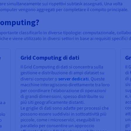
e simultaneamente sui rispettivi subtask assegnati. Una volta
ti i computer vengono aggregati per completare il compito principale.
d Computing?
ortante classificarlo in diverse tipologie: computazionale, collabo
e e viene utilizzato in diversi settori in base ai requisiti specifici 
e
Grid Computing di dati
Gr
Il Grid Computing di dati si concentra sulla
Il 
gestione e distribuzione di ampi dataset su
di 
di 
diversi computer o
server dedicati
. Queste
sis
macchine interagiscono direttamente tra loro
sup
per coordinare l'elaborazione di operazioni
e,
di grandi dimensioni, spesso distribuite su
acc
più siti geograficamente distanti.
a a
con
Le griglie di dati sono adatte per processi che
att
possono essere suddivisi in sottoattività più
olo
una
piccole, come i microservizi, eseguibili in
o
gli
parallelo per consentire un approccio
a