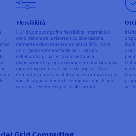
Flessibilità
Otti
n
Il Grid Computing offre flessibilità in termini di
Il Gr
condivisione delle risorse e collaborazione.
dispo
amico
Permette a diverse aziende o entità di formare
inutil
n
un'organizzazione virtuale per il calcolo
distr
ta
collaborativo. I partecipanti mettono a
per m
i il
disposizione le proprie risorse e le condividono in
elabo
ché
modo trasparente attraverso la griglia. Il Grid
inatt
mente
Computing non è vincolato a una struttura o area
l’hard
le
specifica, consentendo la configurazione di una
propr
rete che si estende in più localizzazioni.
acced
o del Grid Computing