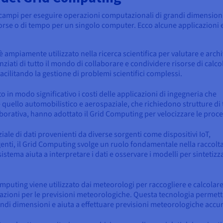
si campi per eseguire operazioni computazionali di grandi dimension
rse o di tempo per un singolo computer. Ecco alcune applicazioni e
 ampiamente utilizzato nella ricerca scientifica per valutare e archi
nziati di tutto il mondo di collaborare e condividere risorse di calco
facilitando la gestione di problemi scientifici complessi.
o in modo significativo i costi delle applicazioni di ingegneria che
uello automobilistico e aerospaziale, che richiedono strutture di 
laborativa, hanno adottato il Grid Computing per velocizzare le proc
le di dati provenienti da diverse sorgenti come dispositivi IoT,
ligenti, il Grid Computing svolge un ruolo fondamentale nella raccolta
sistema aiuta a interpretare i dati e osservare i modelli per sintetizz
omputing viene utilizzato dai meteorologi per raccogliere e calcolar
zzazioni per le previsioni meteorologiche. Questa tecnologia permett
andi dimensioni e aiuta a effettuare previsioni meteorologiche accur