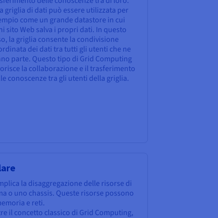
sferimento delle conoscenze tra di loro.
 griglia di dati può essere utilizzata per
empio come un grande datastore in cui
i sito Web salva i propri dati. In questo
o, la griglia consente la condivisione
rdinata dei dati tra tutti gli utenti che ne
nno parte. Questo tipo di Grid Computing
orisce la collaborazione e il trasferimento
le conoscenze tra gli utenti della griglia.
lare
plica la disaggregazione delle risorse di
tema o uno chassis. Queste risorse possono
moria e reti.
re il concetto classico di Grid Computing,