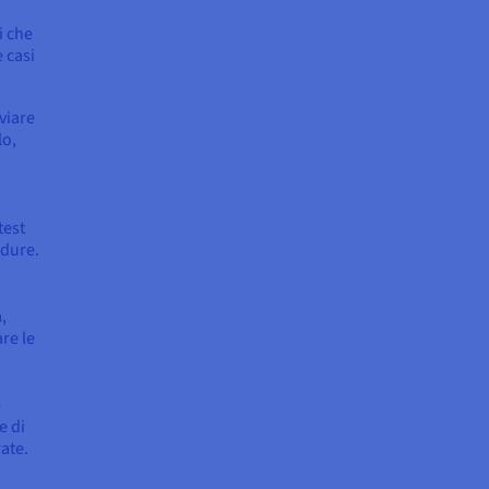
i che
 casi
viare
lo,
test
edure.
,
are le
e
e di
ate.