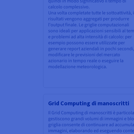
quindi in modo significativo il tempo di
calcolo complessivo.
Una volta completate tutte le sottoattività, i
risultati vengono aggregati per produrre
l'output finale. Le griglie computazionali
sono ideali per applicazioni sensibili al te
e problemi ad alta intensità di calcolo: per
esempio possono essere utilizzate per
generare report aziendali in pochi secondi
modificare le previsioni del mercato
azionario in tempo reale o eseguire la
modellazione meteorologica.
Grid Computing di manoscritti
Il Grid Computing di manoscritti è particol
gestiscono grandi volumi di immagini e bloc
griglia consente di continuare ad accumular
immagini, elaborando ed eseguendo con