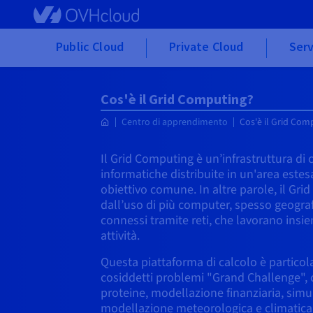
Skip to main content
Public Cloud
Private Cloud
Serv
Cos'è il Grid Computing?
Centro di apprendimento
Cos'è il Grid Com
Il Grid Computing è un’infrastruttura di c
informatiche distribuite in un'area este
obiettivo comune. In altre parole, il Gri
dall’uso di più computer, spesso geogra
connessi tramite reti, che lavorano insi
attività.
Questa piattaforma di calcolo è particola
cosiddetti problemi "Grand Challenge",
proteine, modellazione finanziaria, simu
modellazione meteorologica e climatica. 