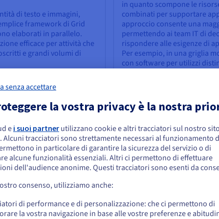
in quanto scompone le risors
ntità di testo e immagini,
combinati per supportare appli
emplice framework di Grid
approccio consente una maggio
no elaborati in parallelo.
permettendo ai team IT di dec
ione efficace per attività che
rispondere alle esigenze di ap
scritti e grandi volumi di
Per esempio, in una griglia m
con software per utilizzi dist
rack di server ed essere inter
bassa latenza per creare un se
a senza accettare
oteggere la vostra privacy è la nostra prio
ud e
i suoi partner
utilizzano cookie e altri tracciatori sul nostro sit
embra che la tua localizzazione sia Stati
uting
. Alcuni tracciatori sono strettamente necessari al funzionamento de
niti
permettono in particolare di garantire la sicurezza del servizio o di
 che forniscono risorse come potenza di elaborazione e storage, soft
re alcune funzionalità essenziali. Altri ci permettono di effettuare
trollo centrale che assegna le attività e aggrega i risultati.
 effettuare un ordine da Stati Uniti, è necessario accedere al sito web del Pa
ioni dell'audience anonime. Questi tracciatori sono esenti da cons
reare un account.
un supercomputer virtuale unificato che offre maggiore potenza co
vostro consenso, utilizziamo anche:
ività complesse in pezzi e assegnandole ai nodi disponibili per l'ela
Vai al sito Stati Uniti
 di lavoro con elevato consumo di dati in modo più rapido e a un cost
iatori di performance e di personalizzazione: che ci permettono di
us.ovhcloud.com/
Inglese
USD - $
orare la vostra navigazione in base alle vostre preferenze e abitudin