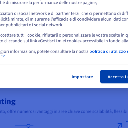
hé di misurare la performance delle nostre pagine;
i
Reti
Software
Protoc
o
cciatori di social network e di partner terzi: che ci permettono di di
icità mirate, di misurarne l'efficacia e di condividere alcuni dati con
Resta sul sito web attuale
er pubblicitari e i social network.
e fa parte della rete della griglia e mette a disposizione le proprie
ccettare tutti i cookie, rifiutarli o personalizzare le vostre scelte in 
e altre attività non correlate e cambiare spesso ruolo in base alle es
cliccando sul link «Gestisci i miei cookie» accessibile in fondo all
Seleziona un altro sito web
, che amministra la rete e gestisce l'assegnazione delle risorse; provi
giori informazioni, potete consultare la nostra
politica di utilizzo 
se condivise da altri computer nel sistema di Grid Computing.
gati tra loro tramite Internet o altre reti e comunemente
distribuit
Chi
Impostare
Accetta t
uting
to, offre numerosi vantaggi in aree chiave come scalabilità, flessibil