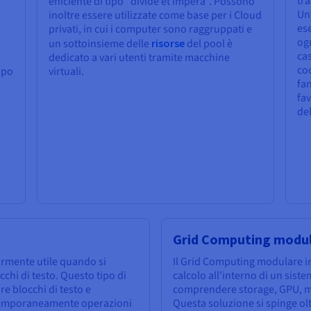
tra
efficiente di tipo "divide et impera". Possono
Una
inoltre essere utilizzate come base per i Cloud
es
privati, in cui i computer sono raggruppati e
ogn
un sottoinsieme delle
risorse
del pool è
cas
dedicato a vari utenti tramite macchine
coo
mpo
virtuali.
fa
fav
del
,
Grid Computing modu
armente utile quando si
Il Grid Computing modulare im
chi di testo. Questo tipo di
calcolo all'interno di un sis
e blocchi di testo e
comprendere storage, GPU, me
temporaneamente operazioni
Questa soluzione si spinge olt