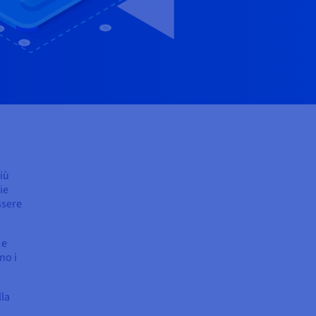
iù
ie
ssere
 e
no i
lla