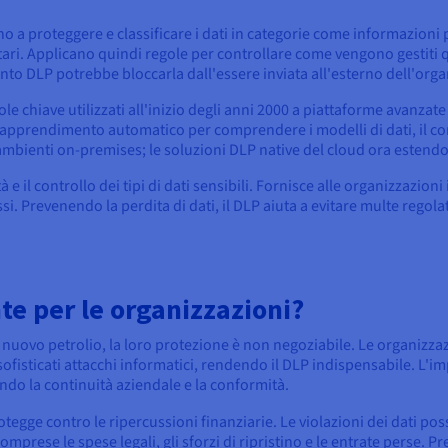
o a proteggere e classificare i dati in categorie come informazioni pe
sanitari. Applicano quindi regole per controllare come vengono gestit
to DLP potrebbe bloccarla dall'essere inviata all'esterno dell'org
role chiave utilizzati all'inizio degli anni 2000 a piattaforme avanzat
l'apprendimento automatico per comprendere i modelli di dati, il c
 ambienti on-premises; le soluzioni DLP native del cloud ora estend
tà e il controllo dei tipi di dati sensibili. Fornisce alle organizzazio
i. Prevenendo la perdita di dati, il DLP aiuta a evitare multe regola
te per le organizzazioni?
 il nuovo petrolio, la loro protezione è non negoziabile. Le organiz
sofisticati attacchi informatici, rendendo il DLP indispensabile. L'i
ndo la continuità aziendale e la conformità.
protegge contro le ripercussioni finanziarie. Le violazioni dei dati p
 comprese le spese legali, gli sforzi di ripristino e le entrate perse.