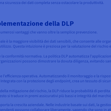
una sicurezza dei dati completa senza ostacolare la produttività.
plementazione della DLP
e numerosi vantaggi che vanno oltre la semplice prevenzione.
ale è la maggiore visibilità dei dati sensibili, che consente alle org
ilizzo. Questa intuizione è preziosa per la valutazione del rischio e
la conformità normativa. La politica DLP automatizza l'applicazione 
organizzazioni possono dimostrare la dovuta diligenza, evitando sa
 l'efficienza operativa. Automatizzando il monitoraggio e la rispost
i. Integrata con la protezione degli endpoint, crea un tessuto di sicur
 della mitigazione del rischio, la DLP riduce la probabilità di perdita
esto si traduce in premi assicurativi più bassi e integrità del marchi
pporta la crescita aziendale. Nelle industrie basate sui dati, la gest
ipendenti possono collaborare liberamente, sapendo che sono in att