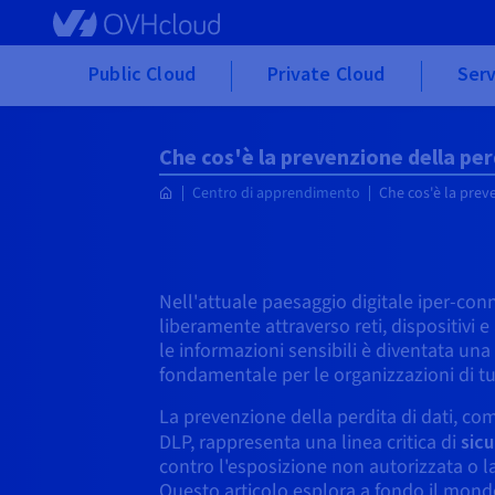
Skip to main content
Public Cloud
Private Cloud
Serv
Che cos'è la prevenzione della per
Centro di apprendimento
Che cos'è la preve
Nell'attuale paesaggio digitale iper-conn
liberamente attraverso reti, dispositivi 
le informazioni sensibili è diventata un
fondamentale per le organizzazioni di t
La prevenzione della perdita di dati, c
DLP, rappresenta una linea critica di
sic
contro l'esposizione non autorizzata o la 
Questo articolo esplora a fondo il mond