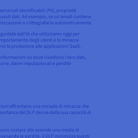
rsonali identificabili (PII), proprietà
i questi dati. Ad esempio, se un'email contiene
anizzazione o crittografarla automaticamente.
e guidate dall'IA che utilizziamo oggi per
omportamento degli utenti e le minacce
ono la protezione alle applicazioni SaaS.
ni informazioni su dove risiedono i loro dati,
torie, danni reputazionali e perdite
zazioni affrontano una miriade di minacce che
mportanza del DLP deriva dalla sua capacità di
ossono costare alle aziende una media di
 Prevenendo le perdite, il DLP minimizza questi