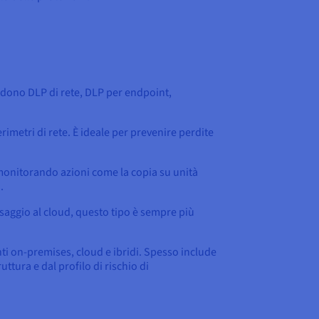
cludono DLP di rete, DLP per endpoint,
perimetri di rete. È ideale per prevenire perdite
, monitorando azioni come la copia su unità
.
ssaggio al cloud, questo tipo è sempre più
i on-premises, cloud e ibridi. Spesso include
ttura e dal profilo di rischio di