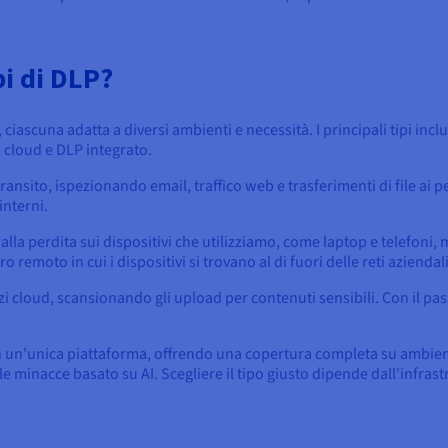
pi di DLP?
 ciascuna adatta a diversi ambienti e necessità. I principali tipi in
l cloud e DLP integrato.
n transito, ispezionando email, traffico web e trasferimenti di file ai 
interni.
dalla perdita sui dispositivi che utilizziamo, come laptop e telefoni
o remoto in cui i dispositivi si trovano al di fuori delle reti aziendali
izi cloud, scansionando gli upload per contenuti sensibili. Con il pa
in un'unica piattaforma, offrendo una copertura completa su ambient
 minacce basato su AI. Scegliere il tipo giusto dipende dall'infrastru