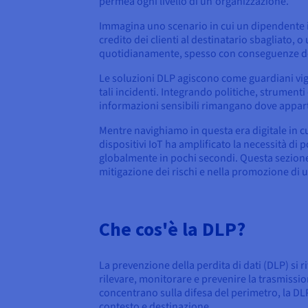
permea ogni livello di un'organizzazione.
Immagina uno scenario in cui un dipendente in
credito dei clienti al destinatario sbagliato, 
quotidianamente, spesso con conseguenze de
Le soluzioni DLP agiscono come guardiani vigil
tali incidenti. Integrando politiche, strumenti
informazioni sensibili rimangano dove appart
Mentre navighiamo in questa era digitale in cui
dispositivi IoT ha amplificato la necessità di 
globalmente in pochi secondi. Questa sezione 
mitigazione dei rischi e nella promozione di u
Che cos'è la DLP?
La prevenzione della perdita di dati (DLP) si r
rilevare, monitorare e prevenire la trasmission
concentrano sulla difesa del perimetro, la DL
contesto e destinazione.