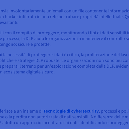
via involontariamente un'email con un file contenente informazioni 
o un hacker infiltrato in una rete per rubare proprietà intellettuale.
vastanti.
i con il compito di proteggere, monitorando i tipi di dati sensibili
 e processi, la DLP aiuta le organizzazioni a mantenere il controllo 
engono: sicure e protette.
 la necessità di proteggere i dati è critica, la proliferazione del l
politiche e strategie DLP robuste. Le organizzazioni non sono più confi
prepara il terreno per un'esplorazione completa della DLP, evidenz
n ecosistema digitale sicuro.
iferisce a un insieme di
tecnologie di cybersecurity
, processi e pol
e o la perdita non autorizzata di dati sensibili. A differenza delle m
P adotta un approccio incentrato sui dati, identificando e proteggen