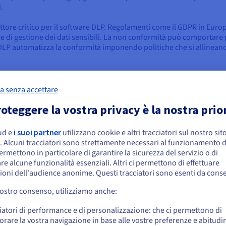
.
tore critico per il software DLP. Regolamenti come il GDPR in Europa
 di gestione dei dati sensibili. La non conformità può comportare p
 DLP automatizza la conformità imponendo politiche che si allineano
ze e alle questioni legali, DLP protegge l'uso della proprietà intel
prietario potrebbe significare cedere quote di mercato ai rivali. Nel
a senza accettare
e legali. Il monitoraggio in tempo reale di DLP garantisce che i dati 
oteggere la vostra privacy è la nostra prio
e una postura di sicurezza proattiva. Consente alle organizzazioni
formino in incidenti gravi. In un mondo in cui il lavoro remoto sfuma i
ud e
i suoi partner
utilizzano cookie e altri tracciatori sul nostro sit
embra che la tua localizzazione sia Stati
i.
. Alcuni tracciatori sono strettamente necessari al funzionamento de
niti
permettono in particolare di garantire la sicurezza del servizio o di
gnala un impegno per la gestione dei dati di tutti i tipi, migliorand
re alcune funzionalità essenziali. Altri ci permettono di effettuare
o che le minacce informatiche evolvono, le organizzazioni senza DL
 effettuare un ordine da Stati Uniti, è necessario accedere al sito web del Pa
ioni dell'audience anonime. Questi tracciatori sono esenti da cons
reare un account.
vostro consenso, utilizziamo anche:
Vai al sito Stati Uniti
iatori di performance e di personalizzazione: che ci permettono di
ione della perdita di dati?
us.ovhcloud.com/
Inglese
USD - $
orare la vostra navigazione in base alle vostre preferenze e abitudin