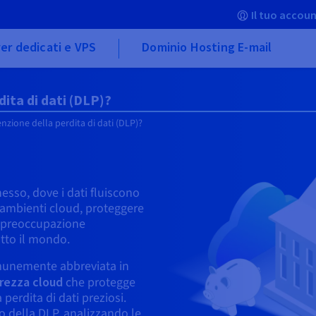
Il tuo accoun
er dedicati e VPS
Dominio Hosting E-mail
dita di dati (DLP)?
nzione della perdita di dati (DLP)?
esso, dove i dati fluiscono
e ambienti cloud, proteggere
a preoccupazione
utto il mondo.
omunemente abbreviata in
urezza cloud
che protegge
perdita di dati preziosi.
o della DLP, analizzando le