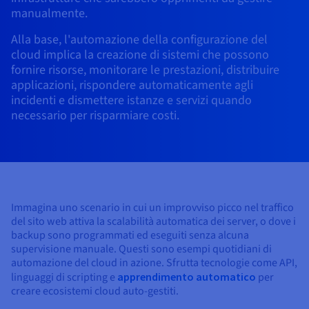
Documentazione
Documentazione
Documentazione
manualmente.
Tariffe
Roadmap & Changelog
Roadmap & Changelog
Roadmap & Changelog
Osservabilità
Disponibilità per Region
Alla base, l'automazione della configurazione del
Documentazione
cloud implica la creazione di sistemi che possono
Roadmap & Changelog
Roadmap & Changelog
fornire risorse, monitorare le prestazioni, distribuire
applicazioni, rispondere automaticamente agli
incidenti e dismettere istanze e servizi quando
necessario per risparmiare costi.
Immagina uno scenario in cui un improvviso picco nel traffico
del sito web attiva la scalabilità automatica dei server, o dove i
backup sono programmati ed eseguiti senza alcuna
supervisione manuale. Questi sono esempi quotidiani di
automazione del cloud in azione. Sfrutta tecnologie come API,
linguaggi di scripting e
apprendimento automatico
per
creare ecosistemi cloud auto-gestiti.