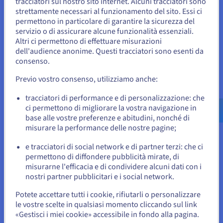
tracciatori sul nostro sito internet. Alcuni tracciatori sono
Casi d'uso e applicazioni chiave
strettamente necessari al funzionamento del sito. Essi ci
Sembra che la tua localizzazione sia
permettono in particolare di garantire la sicurezza del
L'automazione del cloud trova applicazioni in vari settori e
servizio o di assicurare alcune funzionalità essenziali.
Stati Uniti
scenari. Un caso d'uso principale è il provisioning
Altri ci permettono di effettuare misurazioni
dell'infrastruttura, dove gli strumenti di automazione avviano
dell'audience anonime. Questi tracciatori sono esenti da
Per effettuare un ordine da Stati Uniti, è necessario accedere al
macchine virtuali, contenitori o funzioni serverless su
sito web del Paese e creare un account.
consenso.
richiesta. Questo è ideale per ambienti di sviluppo,
consentendo ai team di creare rapidamente configurazioni di
Previo vostro consenso, utilizziamo anche:
Vai al sito Stati Uniti
test e smontarle quando hanno finito.
us.ovhcloud.com/
Inglese
USD - $
tracciatori di performance e di personalizzazione: che
Per DevOps
: In DevOps, l'automazione alimenta le
ci permettono di migliorare la vostra navigazione in
pipeline
CI/CD
, semplificando l'integrazione del codice,
base alle vostre preferenze e abitudini, nonché di
o
i test e il deployment. Questo accelera la consegna del
misurare la performance delle nostre pagine;
software, consentendo aggiornamenti frequenti e un
e tracciatori di social network e di partner terzi: che ci
tempo di immissione sul mercato più rapido.
Resta sul sito web attuale
permettono di diffondere pubblicità mirate, di
misurarne l'efficacia e di condividere alcuni dati con i
Gestione dei Dati
: La gestione dei dati trae grandi
nostri partner pubblicitari e i social network.
benefici; l'automazione gestisce backup, replicazione e
Seleziona un altro sito web
archiviazione, garantendo l'integrità e la disponibilità
Potete accettare tutti i cookie, rifiutarli o personalizzare
dei dati. Per i carichi di lavoro di big data, può
le vostre scelte in qualsiasi momento cliccando sul link
automatizzare i processi ETL (estrazione,
«Gestisci i miei cookie» accessibile in fondo alla pagina.
trasformazione, caricamento), elaborando vasti set di