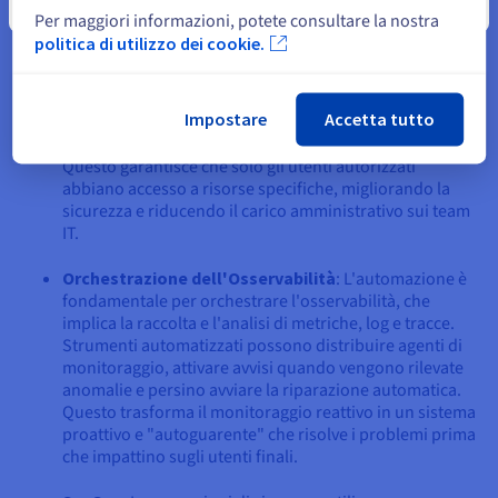
Chiudi
dati in modo efficiente.
Per maggiori informazioni, potete consultare la nostra
politica di utilizzo dei cookie.
Gestione dell'Identità e dell'Accesso
: L'automazione
nel cloud è essenziale per gestire le identità degli utenti
e i diritti di accesso. Automatizza compiti come la
Impostare
Accetta tutto
creazione e la rimozione degli account utente e
l'assegnazione dei ruoli in base alle responsabilità.
Questo garantisce che solo gli utenti autorizzati
abbiano accesso a risorse specifiche, migliorando la
sicurezza e riducendo il carico amministrativo sui team
IT.
Orchestrazione dell'Osservabilità
: L'automazione è
fondamentale per orchestrare l'osservabilità, che
implica la raccolta e l'analisi di metriche, log e tracce.
Strumenti automatizzati possono distribuire agenti di
monitoraggio, attivare avvisi quando vengono rilevate
anomalie e persino avviare la riparazione automatica.
Questo trasforma il monitoraggio reattivo in un sistema
proattivo e "autoguarente" che risolve i problemi prima
che impattino sugli utenti finali.