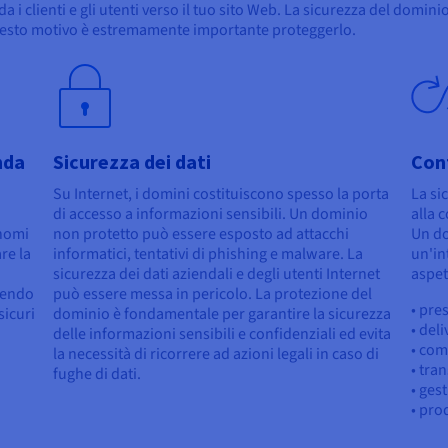
 clienti e gli utenti verso il tuo sito Web. La sicurezza del dominio
 questo motivo è estremamente importante proteggerlo.
nda
Sicurezza dei dati
Con
Su Internet, i domini costituiscono spesso la porta
La si
di accesso a informazioni sensibili. Un dominio
alla 
 nomi
non protetto può essere esposto ad attacchi
Un d
are la
informatici, tentativi di phishing e malware. La
un'in
sicurezza dei dati aziendali e degli utenti Internet
aspett
dendo
può essere messa in pericolo. La protezione del
• pre
sicuri
dominio è fondamentale per garantire la sicurezza
• deli
delle informazioni sensibili e confidenziali ed evita
• com
la necessità di ricorrere ad azioni legali in caso di
• tra
fughe di dati.
• ges
• prod