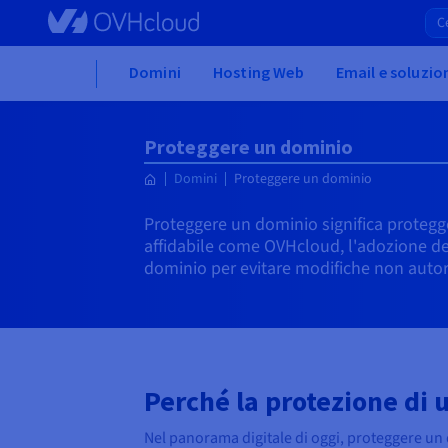
Skip to main content
Home
Domini
Hosting Web
Email e soluzio
Proteggere un dominio
Domini
Proteggere un dominio
Proteggere un dominio significa protegger
affidabile come OVHcloud, l'adozione dell
dominio per evitare modifiche non autor
Perché la protezione di
Nel panorama digitale di oggi, proteggere un 