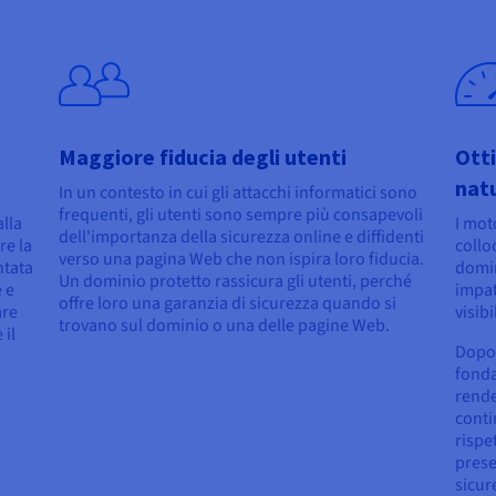
Maggiore fiducia degli utenti
Ott
natu
In un contesto in cui gli attacchi informatici sono
frequenti, gli utenti sono sempre più consapevoli
lla
I moto
dell'importanza della sicurezza online e diffidenti
re la
colloc
verso una pagina Web che non ispira loro fiducia.
ntata
domin
Un dominio protetto rassicura gli utenti, perché
e e
impat
offre loro una garanzia di sicurezza quando si
are
visibi
trovano sul dominio o una delle pagine Web.
 il
Dopo 
fonda
rende
conti
rispe
prese
sicur