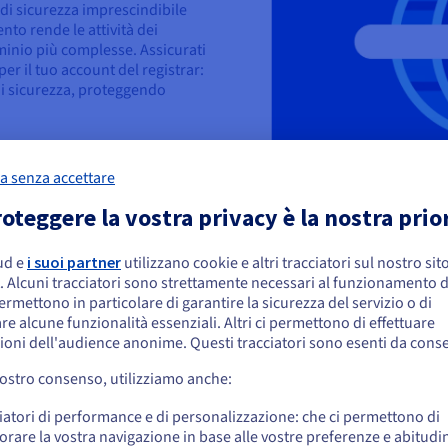
 di sicurezza imprescindibile
to rende le attività dei
minio più complesse. Assicurati
per il tuo account del registrar:
di sicurezza, proteggendo
a senza accettare
n dominio è la creazione di
dirizzi email associati al
oteggere la vostra privacy è la nostra prio
azione di lettere maiuscole e
a prevenire i tentativi di
ount associato al dominio
ud e
i suoi partner
utilizzano cookie e altri tracciatori sul nostro sit
embra che la tua localizzazione sia Stati
a i rischi di compromissione del
. Alcuni tracciatori sono strettamente necessari al funzionamento de
niti
 Adottando questa pratica di
permettono in particolare di garantire la sicurezza del servizio o di
informatici.
re alcune funzionalità essenziali. Altri ci permettono di effettuare
 effettuare un ordine da Stati Uniti, è necessario accedere al sito web del Pa
ioni dell'audience anonime. Questi tracciatori sono esenti da cons
reare un account.
vostro consenso, utilizziamo anche:
e "Privacy Protection", aumenta
Vai al sito Stati Uniti
personali nel database Whois
iatori di performance e di personalizzazione: che ci permettono di
us.ovhcloud.com/
Inglese
USD - $
ivacy online, riducendo il rischio
orare la vostra navigazione in base alle vostre preferenze e abitudin