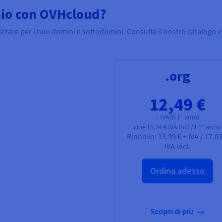
nio con OVHcloud?
izzare per i tuoi domini e sottodomini. Consulta il nostro catalogo c
.org
12,49 €
+ IVA/il 1° anno
cioè
15,24 €
IVA incl./il 1° anno
Rinnovo:
13,99 € + IVA
/
17,07
IVA incl.
Ordina adesso
Scopri di più