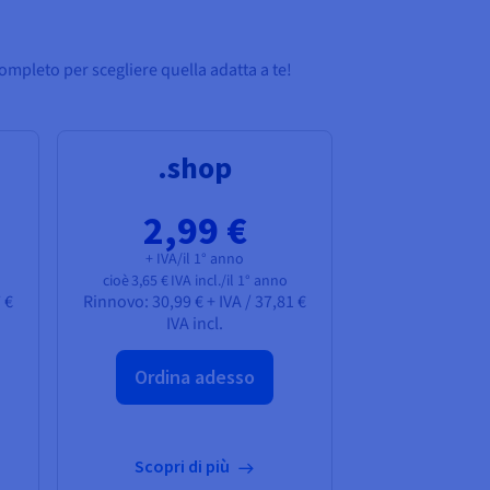
ompleto per scegliere quella adatta a te!
.shop
2,99 €
+ IVA/il 1° anno
cioè
3,65 €
IVA incl./il 1° anno
 €
Rinnovo:
30,99 € + IVA
/
37,81 €
IVA incl.
Ordina adesso
Scopri di più