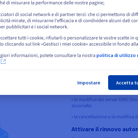
orrenti o malintenzionati.
hé di misurare la performance delle nostre pagine;
o
cciatori di social network e di partner terzi: che ci permettono di di
icità mirate, di misurarne l'efficacia e di condividere alcuni dati con
Resta sul sito web attuale
er pubblicitari e i social network.
Attiva il blocco a livello 
ccettare tutti i cookie, rifiutarli o personalizzare le vostre scelte in 
Se il titolare di un dominio pensa
cliccando sul link «Gestisci i miei cookie» accessibile in fondo all
Seleziona un altro sito web
Internet della sua azienda, è legi
effetti di sua proprietà. Se il re
giori informazioni, potete consultare la nostra
politica di utilizzo 
del dominio a livello di registro
dominio. Questo strumento offr
Chi
• il trasferimento non autorizzat
Impostare
Accetta t
• la modifica dei contatti forniti
• la modifica dei server DNS (D
associate;
• la cancellazione o la modifica 
Attivare il rinnovo aut