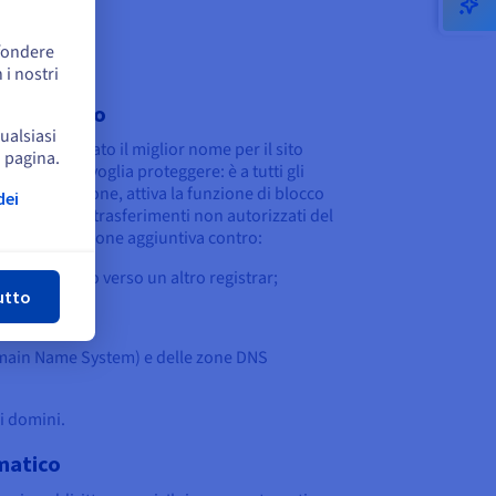
ffondere
 i nostri
del registro
qualsiasi
 di aver trovato il miglior nome per il sito
a pagina.
ttimo che lo voglia proteggere: è a tutti gli
gistrar lo propone, attiva la funzione di blocco
dei
 per impedire trasferimenti non autorizzati del
e una protezione aggiuntiva contro:
udi
o del dominio verso un altro registrar;
utto
 dal dominio;
omain Name System) e delle zone DNS
di domini.
omatico