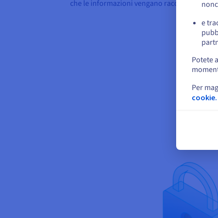
che le informazioni vengano raccolte da conc
nonc
e tra
pubbl
partn
Potete a
momento 
Per mag
cookie.