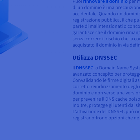
Puoi
rinnovare il dominio
per m
di un dominio è una precauzione
accidentale. Quando un dominio 
registrazione pubblica, il che pu
parte di malintenzionati o conc
garantisce che il dominio rimanga
senza correre il rischio che la 
acquistato il dominio in via defin
Utilizza DNSSEC
Il
DNSSEC
, o Domain Name Syste
avanzato concepito per protegge
Convalidando le firme digitali a
corretto reindirizzamento degli u
dominio e non verso una versione
per prevenire il DNS cache poiso
Inoltre, protegge gli utenti dai si
L'attivazione del DNSSEC può ri
registrar offrono opzioni che ne