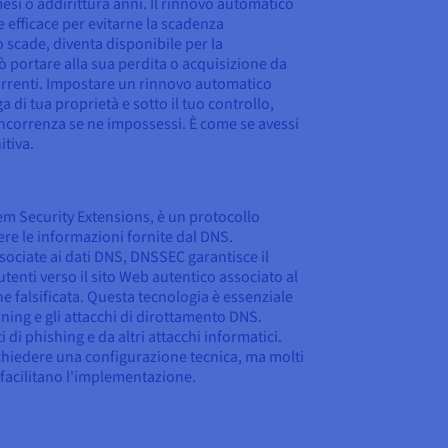
esi o addirittura anni. Il rinnovo automatico
 efficace per evitarne la scadenza
scade, diventa disponibile per la
ò portare alla sua perdita o acquisizione da
orrenti. Impostare un rinnovo automatico
 di tua proprietà e sotto il tuo controllo,
concorrenza se ne impossessi. È come se avessi
itiva.
m Security Extensions, è un protocollo
re le informazioni fornite dal DNS.
ssociate ai dati DNS, DNSSEC garantisce il
tenti verso il sito Web autentico associato al
 falsificata. Questa tecnologia è essenziale
ning e gli attacchi di dirottamento DNS.
ti di phishing e da altri attacchi informatici.
chiedere una configurazione tecnica, ma molti
 facilitano l'implementazione.