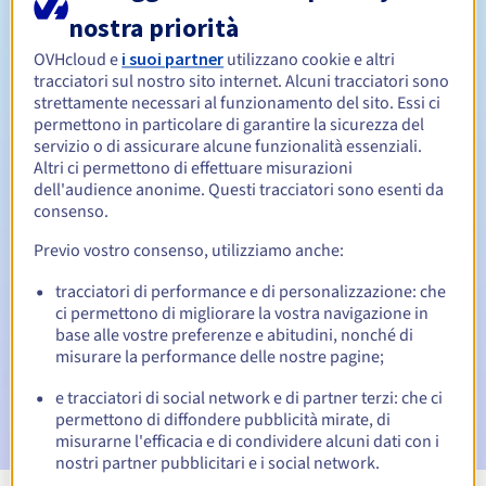
nostra priorità
Da 1 a 10 anni
Periodo di rinnovo
OVHcloud e
i suoi partner
utilizzano cookie e altri
tracciatori sul nostro sito internet. Alcuni tracciatori sono
strettamente necessari al funzionamento del sito. Essi ci
permettono in particolare di garantire la sicurezza del
Redemption period
servizio o di assicurare alcune funzionalità essenziali.
Altri ci permettono di effettuare misurazioni
dell'audience anonime. Questi tracciatori sono esenti da
consenso.
Notifiche automatiche:
Previo vostro consenso, utilizziamo anche:
Email di notifica:
60, 30, 15, 7 e 3 giorni prima della
scadenza
tracciatori di performance e di personalizzazione: che
ci permettono di migliorare la vostra navigazione in
Email il giorno della scadenza
per notificare la
base alle vostre preferenze e abitudini, nonché di
sospensione del nome di dominio
misurare la performance delle nostre pagine;
Email dopo il Redemption Grace Period
per notificare la
e tracciatori di social network e di partner terzi: che ci
cancellazione del nome di dominio
permettono di diffondere pubblicità mirate, di
misurarne l'efficacia e di condividere alcuni dati con i
nostri partner pubblicitari e i social network.