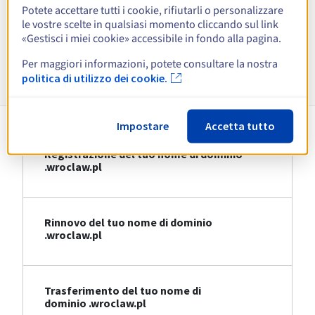
Potete accettare tutti i cookie, rifiutarli o personalizzare
le vostre scelte in qualsiasi momento cliccando sul link
Visualizza tutte le estensioni
«Gestisci i miei cookie» accessibile in fondo alla pagina.
Per maggiori informazioni, potete consultare la nostra
Informazioni su .wroclaw.pl
politica di utilizzo dei cookie.
Impostare
Accetta tutto
Registrazione del tuo nome di dominio
.wroclaw.pl
Rinnovo del tuo nome di dominio
.wroclaw.pl
Trasferimento del tuo nome di
dominio .wroclaw.pl