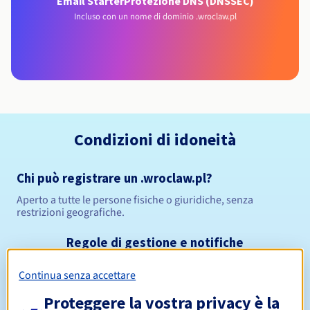
Email Starter
Protezione DNS (DNSSEC)
Incluso con un nome di dominio .wroclaw.pl
Condizioni di idoneità
Chi può registrare un .wroclaw.pl?
Aperto a tutte le persone fisiche o giuridiche, senza
restrizioni geografiche.
Regole di gestione e notifiche
Continua senza accettare
Da 1 a 10 anni
Periodo di registrazione
Proteggere la vostra privacy è la