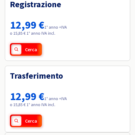
Documentazione
Documentazione
Registrazione
Roadmap & Changelog
Tariffe
Roadmap & Changelog
Roadmap & Changelog
Osservabilità
Disponibilità per Region
Documentazione
12,99 €
Roadmap & Changelog
1° anno +IVA
Roadmap & Changelog
o 15,85 € 1° anno IVA incl.
Cerca
Trasferimento
12,99 €
1° anno +IVA
o 15,85 € 1° anno IVA incl.
Cerca