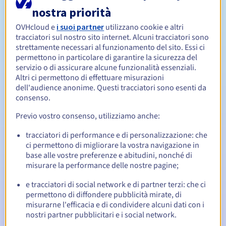
nostra priorità
Da 1 a 10 anni
OVHcloud e
i suoi partner
utilizzano cookie e altri
Periodo di rinnovo
tracciatori sul nostro sito internet. Alcuni tracciatori sono
strettamente necessari al funzionamento del sito. Essi ci
permettono in particolare di garantire la sicurezza del
servizio o di assicurare alcune funzionalità essenziali.
30 giorni
Redemption period
Altri ci permettono di effettuare misurazioni
dell'audience anonime. Questi tracciatori sono esenti da
consenso.
Notifiche automatiche:
Previo vostro consenso, utilizziamo anche:
Email di notifica:
60, 30, 15, 7 e 3 giorni prima della
tracciatori di performance e di personalizzazione: che
scadenza
ci permettono di migliorare la vostra navigazione in
base alle vostre preferenze e abitudini, nonché di
Email il giorno della scadenza
per notificare la
misurare la performance delle nostre pagine;
sospensione del nome di dominio
e tracciatori di social network e di partner terzi: che ci
Email dopo il Redemption Grace Period
per notificare la
permettono di diffondere pubblicità mirate, di
cancellazione del nome di dominio
misurarne l'efficacia e di condividere alcuni dati con i
nostri partner pubblicitari e i social network.