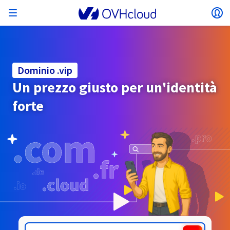
Apri menu
Ap
Torna al menu
Valuta, prezzo e disponibilità del prodotto
ISOLARE LA RETE
AI SOLUTIONS
GESTIONE DELLE IDENTITÀ
OSSERVABILITÀ
STRUMENTI PER SVILUPPATORI
VMWARE ON OVHCLOUD
INFRA AS A SERVICE
CONNETTIVITÀ SERVER
OSSERVABILITÀ
LE NOSTRE GAMME DI SERVER
CONNETTIVITÀ
OSSERVABILITÀ
HOSTING WEB
Virtual Machine Instances
Managed Kubernetes Service
Block Storage
PostgreSQL
Data platform
Quantum Emulators
Bare Metal Pod
Veeam Managed Backup
Identity and Access Management (IAM)
VPS 2027
Enterprise File Storage
Key Management Service (KMS)
Cerca un dominio
Tutte le soluzioni e-mail
Invia i tuoi SMS professionali
possono variare in base al paese selezionato.
Hosted Private Cloud
Server dedicati
Compute
Domini
Dominio .vip
VMWare qualificato SecNumCloud
Private Network (vRack)
AI Notebooks
Identity and Access Management (IAM)
Service Logs
API OVHcloud
Public VCF as-a-Service
Infra as a Service
Rete privata (vRack)
Services Logs
Kimsufi (T1/T2)
Rete privata (vRack)
Logs Data Platform
Eco: per prezzi accessibili
Un prezzo giusto per un'identità
Cloud GPU
Managed Private Registry
File Storage
MySQL
Kafka
Cos'è il calcolo quantistico?
Veeam for Public VCF as a service
Key Management Service (KMS)
VPS n8n
Veeam Enterprise Plus
Identity and Access Management (IAM)
Rinnova il tuo dominio
Tutte le soluzioni Exchange
SecNumCloud
Hosting Web
Containers
VPS
Benvenuto in OVHcloud.
Paese
forte
Documentation
Nutanix su Bare Metal Pod qualificato
VPC
AI Training
Logs Data Platform
Command Line Interface (CLI)
Managed VMware vSphere
Modello di deploy
Rete privata NSX-T
Logs Data Platform
Advance (T3)
OVHcloud Link Aggregation
Service Logs
Business: per i professionisti
SICUREZZA E CRITTOGRAFIA
Roadmap & Changelog
Serverless
Managed Rancher Service
Object Storage
MongoDB
ClickHouse
Quantum Processing Units (QPU)
SecNumCloud
Veeam Enterprise Plus
Secret Manager
VPS Plesk
Backup Agent
Secret Manager
Trasferisci il tuo dominio in OVHcloud
Licenze Microsoft 365
Effettua il login per ordinare e gestire i tuoi prodotti e
Email e soluzioni collaborative
On-Prem Cloud Platform
Storage & Backup
Storage
servizi e monitorare gli ordini.
Key Management Service (KMS)
OVHcloud Connect
AI Deploy
Metriche di osservabilità
Cloud Shell
Managed VMware Cloud Foundation (VCF) –
Compute e Virtualization
Rete privata – Nutanix Flow Virtual Networking
Game (T3)
Additional IP
Agencies: per le agenzie web
Valuta
Cold Archive
Valkey
Managed Dashboards
SAP HANA su VMware qualificato SecNumCloud
Zerto for Managed VMware vSphere
Hardware Security Module (HSM)
VPS cPanel
NAS-HA
Hardware Security Module (HSM)
Visualizza le 900 estensioni di dominio disponibili
Documentazione
Documentazione
Stretched 3-AZ
.vin
.vision
Seleziona una valuta
Storage & Backup
Network
Network
SMS
Tariffe
Tariffe
Tariffe
Documentazione
Roadmap e Changelog
Roadmap & Changelog
Secret Manager
Storage
Additional IP
Scale (T4)
Bring Your Own IP
Confronta i nostri hosting web
GESTIRE GLI IP PUBBLICI
GOVERNANCE
STRUMENTI IAC
Sito web (lingua)
Savings Plan
Savings Plan
Disponibilità per Region
Roadmap & Changelog
Cluster on demand
Il tuo account cliente
Backup
OpenSearch
HYCU for OVHcloud
VPS WordPress
Cloud Disk Array
NUTANIX ON OVHCLOUD
Region
Region
Documentazione
SNC Cloud Platform
Seleziona un sito web
Sicurezza e identità
Database
Network
Tariffe
Documentazione
Documentazione
Tariffe
Gateway
End-to-End Encryption
FinOps
Terraform
Rete, Sicurezza e Air Gap
Bring Your Own IP
High Grade (T5)
Managed Hosting for WordPress
Documentazione
Documentazione
Roadmap & Changelog
Guide e documentazione
SERVIZI DI RETE
Disponibilità per Region
Roadmap e Changelog
Roadmap & Changelog
Offerte speciali
Documentazione
Applicazioni, OS e pannelli di gestione
Pack Nutanix
INFERENCE SOLUTIONS
Webmail
Roadmap & Changelog
Roadmap & Changelog
Roadmap & Changelog
Documentazione
Documentazione
Roadmap & Changelog
Accedi al sito web
Tariffe
Tariffe
Documentazione
Sicurezza e identità
Operazioni
Analytics
Floating IP
Landing Zone
Load Balancer OVHcloud
Compute & Network
Roadmap & Changelog
ALTRO
STRUMENTI IA
Whois
PLATFORM AS A SERVICE
SERVIZI DI RETE
MODALITÀ DI DEPLOY
SERVIZI AGGIUNTIVI
Disponibilità per Region
Disponibilità per Region
Roadmap & Changelog
AI Endpoints
Agenzia/Multisiti
BYOL Nutanix
Roadmap e Changelog
Documentazione
Documentazione
Shared HSM
SHAI
Operazioni
AI
Bring Your Own IP
Platform as a Service
Load Balancer OVHcloud
Wholesale
OVHcloud Connect
Video Center