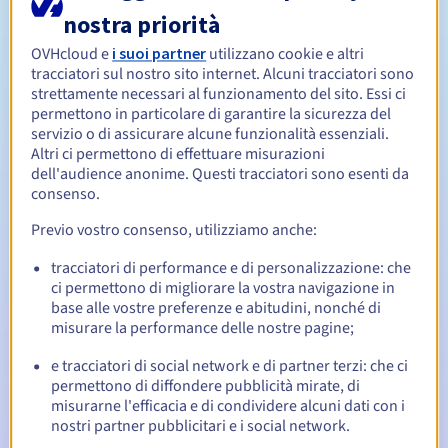
nostra priorità
Da 1 a 10 anni
OVHcloud e
i suoi partner
utilizzano cookie e altri
Periodo di rinnovo
tracciatori sul nostro sito internet. Alcuni tracciatori sono
strettamente necessari al funzionamento del sito. Essi ci
permettono in particolare di garantire la sicurezza del
servizio o di assicurare alcune funzionalità essenziali.
30 giorni
Redemption period
Altri ci permettono di effettuare misurazioni
dell'audience anonime. Questi tracciatori sono esenti da
consenso.
Notifiche automatiche:
Previo vostro consenso, utilizziamo anche:
Email di notifica:
60, 30, 15, 7 e 3 giorni prima della
tracciatori di performance e di personalizzazione: che
scadenza
ci permettono di migliorare la vostra navigazione in
base alle vostre preferenze e abitudini, nonché di
Email il giorno della scadenza
per notificare la
misurare la performance delle nostre pagine;
sospensione del nome di dominio
e tracciatori di social network e di partner terzi: che ci
Email dopo il Redemption Grace Period
per notificare la
permettono di diffondere pubblicità mirate, di
cancellazione del nome di dominio
misurarne l'efficacia e di condividere alcuni dati con i
nostri partner pubblicitari e i social network.