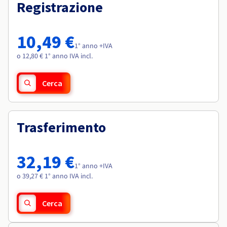
Documentazione
Documentazione
Registrazione
Roadmap & Changelog
Tariffe
Roadmap & Changelog
Roadmap & Changelog
Osservabilità
Disponibilità per Region
Documentazione
10,49 €
Roadmap & Changelog
1° anno +IVA
Roadmap & Changelog
o 12,80 € 1° anno IVA incl.
Cerca
Trasferimento
32,19 €
1° anno +IVA
o 39,27 € 1° anno IVA incl.
Cerca