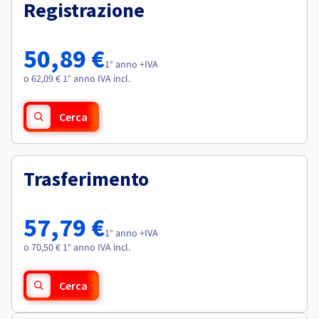
Documentazione
Documentazione
Registrazione
Roadmap & Changelog
Tariffe
Roadmap & Changelog
Roadmap & Changelog
Osservabilità
Disponibilità per Region
Documentazione
50,89 €
Roadmap & Changelog
1° anno +IVA
Roadmap & Changelog
o 62,09 € 1° anno IVA incl.
Cerca
Trasferimento
57,79 €
1° anno +IVA
o 70,50 € 1° anno IVA incl.
Cerca