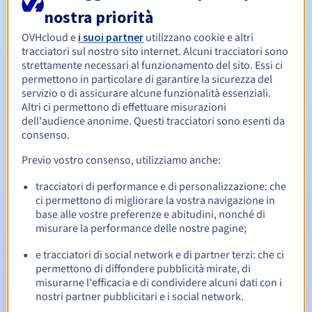
nostra priorità
Da 1 a 10 anni
OVHcloud e
i suoi partner
utilizzano cookie e altri
Periodo di rinnovo
tracciatori sul nostro sito internet. Alcuni tracciatori sono
strettamente necessari al funzionamento del sito. Essi ci
permettono in particolare di garantire la sicurezza del
servizio o di assicurare alcune funzionalità essenziali.
30 giorni
Redemption period
Altri ci permettono di effettuare misurazioni
dell'audience anonime. Questi tracciatori sono esenti da
consenso.
Notifiche automatiche:
Previo vostro consenso, utilizziamo anche:
Email di notifica:
60, 30, 15, 7 e 3 giorni prima della
tracciatori di performance e di personalizzazione: che
scadenza
ci permettono di migliorare la vostra navigazione in
base alle vostre preferenze e abitudini, nonché di
Email il giorno della scadenza
per notificare la
misurare la performance delle nostre pagine;
sospensione del nome di dominio
e tracciatori di social network e di partner terzi: che ci
Email dopo il Redemption Grace Period
per notificare la
permettono di diffondere pubblicità mirate, di
cancellazione del nome di dominio
misurarne l'efficacia e di condividere alcuni dati con i
nostri partner pubblicitari e i social network.