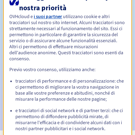
nostra priorità
Da 1 a 10 anni
Periodo di rinnovo
OVHcloud e
i suoi partner
utilizzano cookie e altri
tracciatori sul nostro sito internet. Alcuni tracciatori sono
strettamente necessari al funzionamento del sito. Essi ci
permettono in particolare di garantire la sicurezza del
Redemption period
servizio o di assicurare alcune funzionalità essenziali.
Altri ci permettono di effettuare misurazioni
dell'audience anonime. Questi tracciatori sono esenti da
consenso.
Notifiche automatiche:
Previo vostro consenso, utilizziamo anche:
Email di notifica:
60, 30, 15, 7 e 3 giorni prima della
scadenza
tracciatori di performance e di personalizzazione: che
ci permettono di migliorare la vostra navigazione in
Email il giorno della scadenza
per notificare la
base alle vostre preferenze e abitudini, nonché di
sospensione del nome di dominio
misurare la performance delle nostre pagine;
Email dopo il Redemption Grace Period
per notificare la
e tracciatori di social network e di partner terzi: che ci
cancellazione del nome di dominio
permettono di diffondere pubblicità mirate, di
misurarne l'efficacia e di condividere alcuni dati con i
nostri partner pubblicitari e i social network.