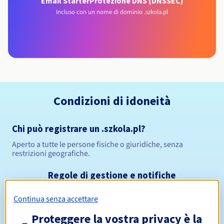
Email Starter
Protezione DNS (DNSSEC)
Incluso con un nome di dominio .szkola.pl
Condizioni di idoneità
Chi può registrare un .szkola.pl?
Aperto a tutte le persone fisiche o giuridiche, senza
restrizioni geografiche.
Regole di gestione e notifiche
Continua senza accettare
Da 1 a 10 anni
Periodo di registrazione
Proteggere la vostra privacy è la