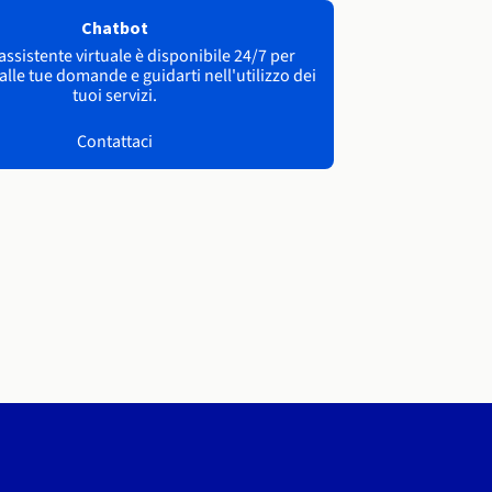
Chatbot
 assistente virtuale è disponibile 24/7 per
lle tue domande e guidarti nell'utilizzo dei
tuoi servizi.
Contattaci