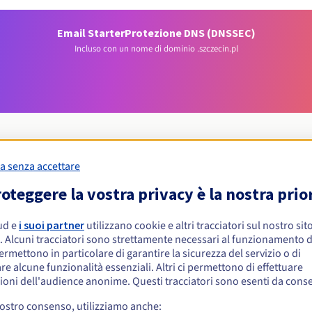
Email Starter
Protezione DNS (DNSSEC)
Incluso con un nome di dominio .szczecin.pl
a senza accettare
Condizioni di idoneità
oteggere la vostra privacy è la nostra prio
ud e
i suoi partner
utilizzano cookie e altri tracciatori sul nostro sit
 .szczecin.pl?
. Alcuni tracciatori sono strettamente necessari al funzionamento de
isiche o giuridiche, senza restrizioni geografiche.
permettono in particolare di garantire la sicurezza del servizio o di
re alcune funzionalità essenziali. Altri ci permettono di effettuare
Regole di gestione e notifiche
ioni dell'audience anonime. Questi tracciatori sono esenti da cons
vostro consenso, utilizziamo anche: