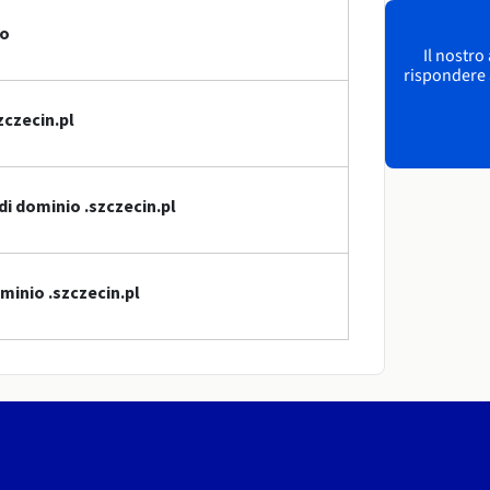
io
Il nostro
rispondere a
zczecin.pl
di dominio .szczecin.pl
minio .szczecin.pl