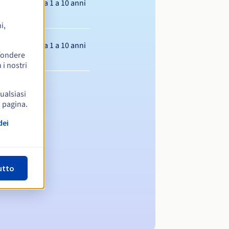
Da 1 a 10 anni
i,
Da 1 a 10 anni
ffondere
 i nostri
qualsiasi
a pagina.
dei
utto