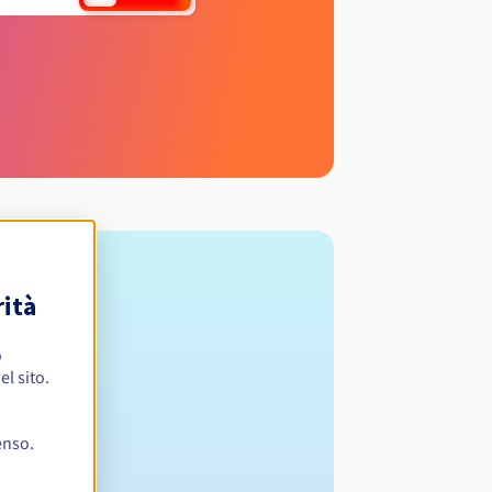
rità
o
l sito.
enso.