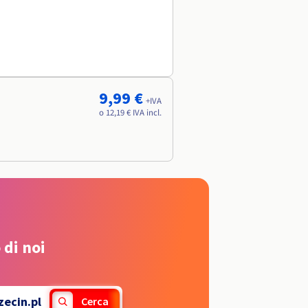
9,99 €
+IVA
o 12,19 € IVA incl.
 di noi
zecin.pl
Cerca