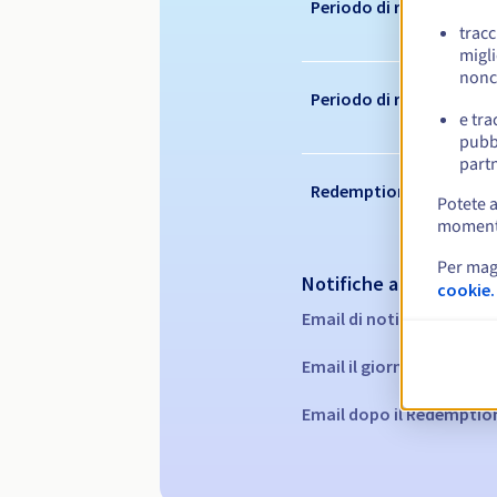
Periodo di registrazion
tracc
migli
nonc
Periodo di rinnovo
e tra
pubbl
partn
Redemption period
Potete a
momento 
Per mag
Notifiche automatiche
cookie.
Email di notifica:
60, 30, 
Email il giorno della sca
Email dopo il Redemptio