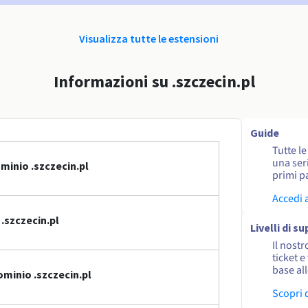
Visualizza tutte le estensioni
Informazioni su .szczecin.pl
Guide
Tutte l
una seri
minio .szczecin.pl
primi pa
Accedi 
.szczecin.pl
Livelli di s
Il nostr
ticket e
base al
minio .szczecin.pl
Scopri 