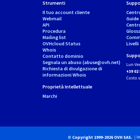
Strumenti
Suppo
Il tuo account cliente
Centr
Webmail
Guide
API
Centr
Procedura
Gloss
Mailing list
Comm
OVHcloud Status
Livell
Whois
Suppo
Contatto dominio
Segnala un abuso (abuse@ovh.net)
Lun-Ven
Richiesta di divulgazione di
+39 02
informazioni Whois
Costo 
Proprietà Intellettuale
Marchi
I
© Copyright 1999-2026 OVH SAS.