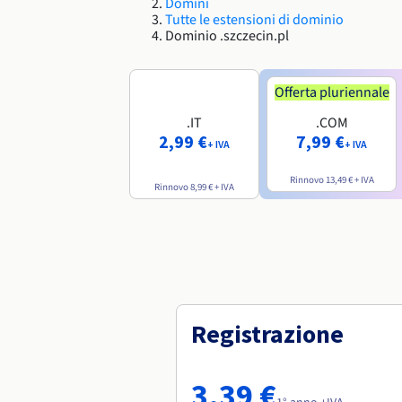
Domini
Tutte le estensioni di dominio
Dominio .szczecin.pl
Offerta pluriennale
.IT
.COM
2,99 €
7,99 €
+ IVA
+ IVA
Rinnovo
13,49 €
+ IVA
Rinnovo
8,99 €
+ IVA
Registrazione
3,39 €