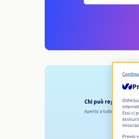
Continu
Pr
OVHclo
Chi può registrare un
internet
Aperto a tutte le persone f
Essi ci 
assicura
misuraz
Previo 