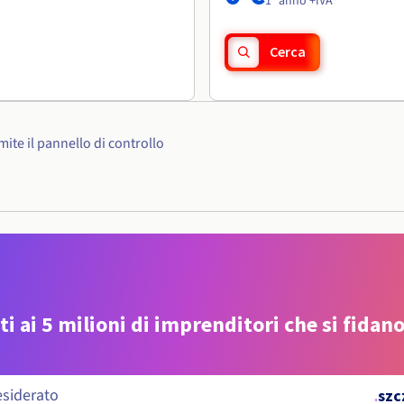
1° anno +IVA
Cerca
ite il pannello di controllo
ti ai 5 milioni di imprenditori che si fidano
.
szc