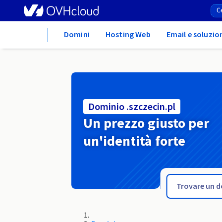
Home
Domini
Hosting Web
Email e soluzio
Dominio .szczecin.pl
Un prezzo giusto per
un'identità forte
.systems