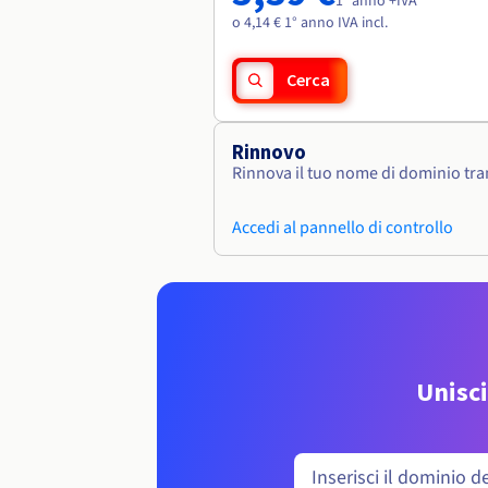
1° anno +IVA
o 4,14 € 1° anno IVA incl.
Cerca
Rinnovo
Rinnova il tuo nome di dominio tram
Accedi al pannello di controllo
Unisci