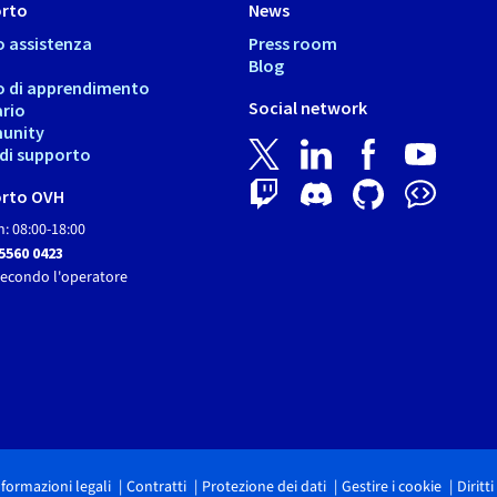
rto
News
o assistenza
Press room
Blog
o di apprendimento
Social network
ario
unity
i di supporto
rto OVH
: 08:00-18:00
 5560 0423
secondo l'operatore
nformazioni legali
Contratti
Protezione dei dati
Gestire i cookie
Diritt