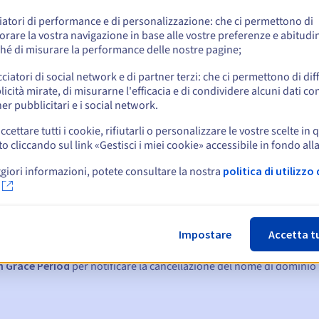
e
iatori di performance e di personalizzazione: che ci permettono di
orare la vostra navigazione in base alle vostre preferenze e abitudin
hé di misurare la performance delle nostre pagine;
cciatori di social network e di partner terzi: che ci permettono di di
icità mirate, di misurarne l'efficacia e di condividere alcuni dati con
er pubblicitari e i social network.
ccettare tutti i cookie, rifiutarli o personalizzare le vostre scelte in 
cliccando sul link «Gestisci i miei cookie» accessibile in fondo all
giori informazioni, potete consultare la nostra
politica di utilizzo 
:
15, 7 e 3 giorni prima della scadenza
Impostare
Accetta t
denza
per notificare la sospensione del nome di dominio
n Grace Period
per notificare la cancellazione del nome di dominio