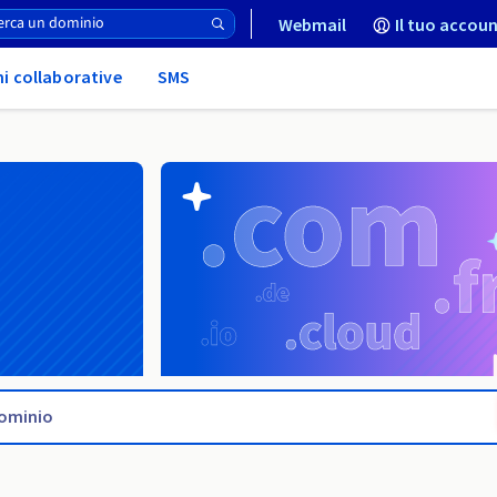
Webmail
Il tuo accoun
ni collaborative
SMS