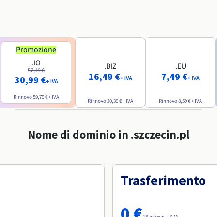
Promozione
.IO
.BIZ
.EU
57,49 €
16,49 €
7,49 €
30,99 €
+ IVA
+ IVA
+ IVA
Rinnovo
59,79 €
+ IVA
Rinnovo
20,39 €
+ IVA
Rinnovo
8,59 €
+ IVA
Nome di dominio in .szczecin.pl
Trasferimento
0 €