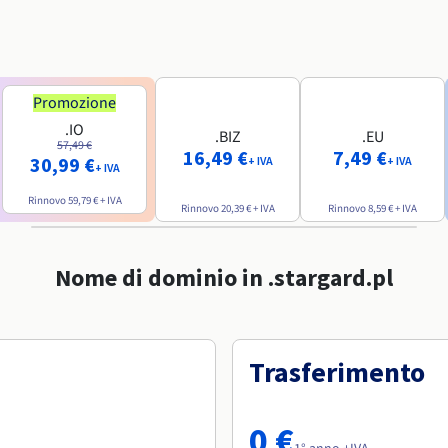
Promozione
.IO
.BIZ
.EU
57,49 €
16,49 €
7,49 €
30,99 €
+ IVA
+ IVA
+ IVA
Rinnovo
59,79 €
+ IVA
Rinnovo
20,39 €
+ IVA
Rinnovo
8,59 €
+ IVA
Nome di dominio in .stargard.pl
Trasferimento
0 €