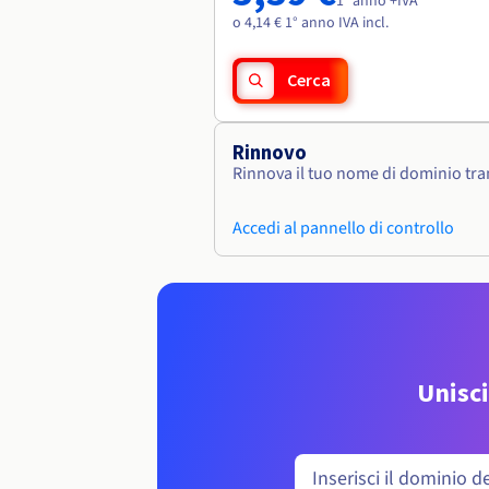
1° anno +IVA
o 4,14 € 1° anno IVA incl.
Cerca
Rinnovo
Rinnova il tuo nome di dominio tram
Accedi al pannello di controllo
Unisci