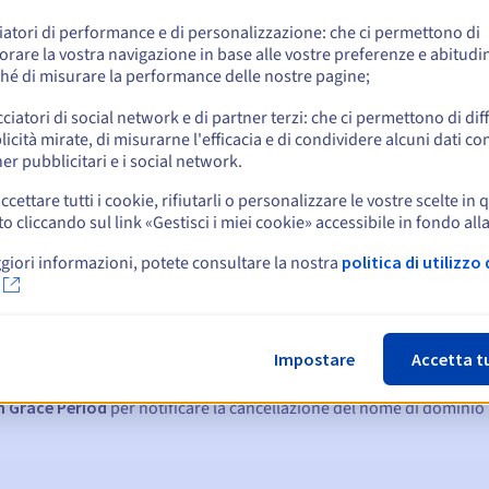
e
iatori di performance e di personalizzazione: che ci permettono di
orare la vostra navigazione in base alle vostre preferenze e abitudin
hé di misurare la performance delle nostre pagine;
cciatori di social network e di partner terzi: che ci permettono di di
icità mirate, di misurarne l'efficacia e di condividere alcuni dati con
er pubblicitari e i social network.
ccettare tutti i cookie, rifiutarli o personalizzare le vostre scelte in 
cliccando sul link «Gestisci i miei cookie» accessibile in fondo all
giori informazioni, potete consultare la nostra
politica di utilizzo 
:
15, 7 e 3 giorni prima della scadenza
Impostare
Accetta t
denza
per notificare la sospensione del nome di dominio
n Grace Period
per notificare la cancellazione del nome di dominio