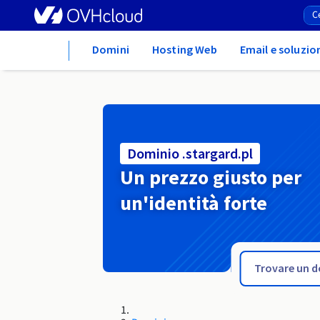
Home
Domini
Hosting Web
Email e soluzio
Dominio .stargard.pl
Un prezzo giusto per
un'identità forte
.starachowice.pl