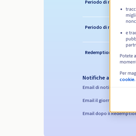
Periodo di registrazion
tracc
migli
nonc
Periodo di rinnovo
e tra
pubbl
partn
Redemption period
Potete a
momento 
Per mag
Notifiche automatiche
cookie.
Email di notifica:
60, 30, 
Email il giorno della sca
Email dopo il Redemptio