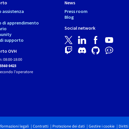
rto
News
o assistenza
Press room
Blog
o di apprendimento
Social network
ario
unity
i di supporto
rto OVH
: 08:00-18:00
 5560 0423
secondo l'operatore
nformazioni legali
Contratti
Protezione dei dati
Gestire i cookie
Diritt