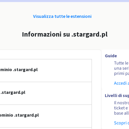
Visualizza tutte le estensioni
Informazioni su .stargard.pl
Guide
Tutte l
una seri
minio .stargard.pl
primi pa
Accedi 
.stargard.pl
Livelli di s
Il nostr
ticket e
base al
minio .stargard.pl
Scopri 