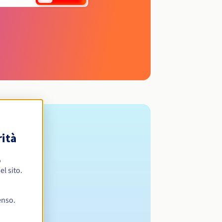
rità
o
l sito.
enso.