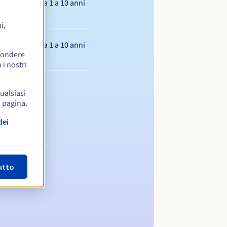
Da 1 a 10 anni
i,
Da 1 a 10 anni
ffondere
 i nostri
qualsiasi
a pagina.
dei
utto