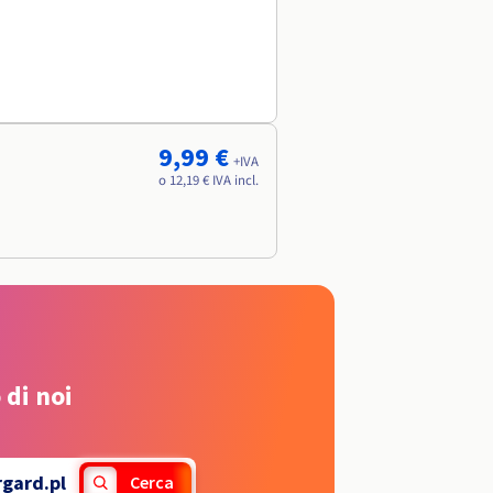
9,99 €
+IVA
o 12,19 € IVA incl.
 di noi
rgard.pl
Cerca