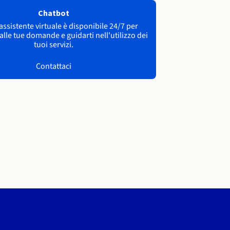
Chatbot
 assistente virtuale è disponibile 24/7 per
lle tue domande e guidarti nell'utilizzo dei
tuoi servizi.
Contattaci