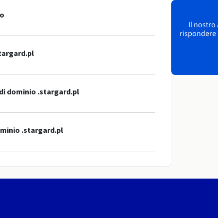
io
Il nostro
rispondere a
targard.pl
di dominio .stargard.pl
minio .stargard.pl