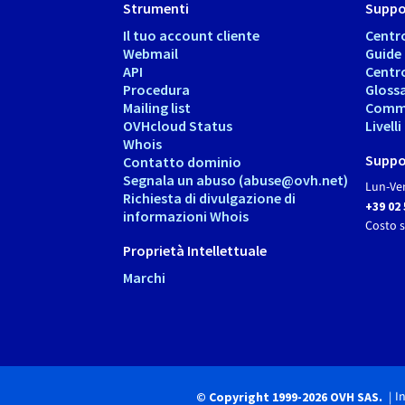
Strumenti
Suppo
Il tuo account cliente
Centr
Webmail
Guide
API
Centr
Procedura
Gloss
Mailing list
Comm
OVHcloud Status
Livell
Whois
Suppo
Contatto dominio
Segnala un abuso (abuse@ovh.net)
Lun-Ven
Richiesta di divulgazione di
+39 02
informazioni Whois
Costo 
Proprietà Intellettuale
Marchi
I
© Copyright 1999-2026 OVH SAS.