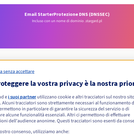
Email Starter
Protezione DNS (DNSSEC)
Incluso con un nome di dominio .stargard.pl
a senza accettare
Condizioni di idoneità
oteggere la vostra privacy è la nostra prio
ud e
i suoi partner
utilizzano cookie e altri tracciatori sul nostro sit
 .stargard.pl?
. Alcuni tracciatori sono strettamente necessari al funzionamento de
isiche o giuridiche, senza restrizioni geografiche.
permettono in particolare di garantire la sicurezza del servizio o di
re alcune funzionalità essenziali. Altri ci permettono di effettuare
Regole di gestione e notifiche
ioni dell'audience anonime. Questi tracciatori sono esenti da cons
vostro consenso, utilizziamo anche: