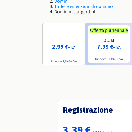
Domini
Tutte le estensioni di dominio
Dominio .stargard.pl
Offerta pluriennale
.IT
.COM
2,99 €
7,99 €
+ IVA
+ IVA
Rinnovo
13,49 €
+ IVA
Rinnovo
8,99 €
+ IVA
Registrazione
3,39 €