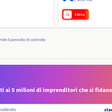
1° anno +IVA
Cerca
ite il pannello di controllo
ti ai 5 milioni di imprenditori che si fidano
.
sta