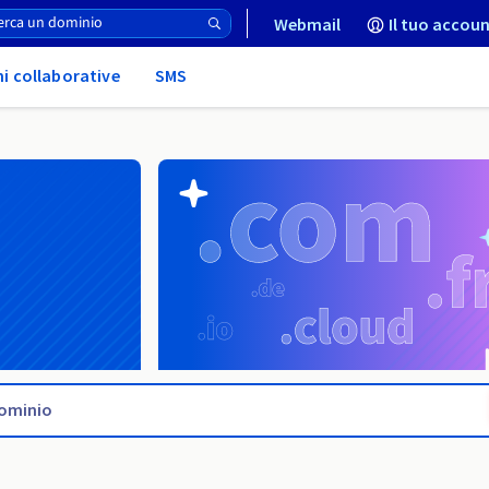
Webmail
Il tuo accoun
ni collaborative
SMS