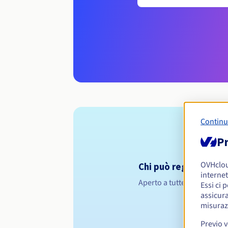
Continu
Pr
OVHclo
Chi può registrare un
internet
Aperto a tutte le persone f
Essi ci 
assicura
misuraz
Previo 