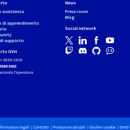
rto
News
o assistenza
Press room
Blog
o di apprendimento
Social network
ario
unity
i di supporto
rto OVH
: 08:00-18:00
 5560 0423
secondo l'operatore
nformazioni legali
Contratti
Protezione dei dati
Gestire i cookie
Diritt