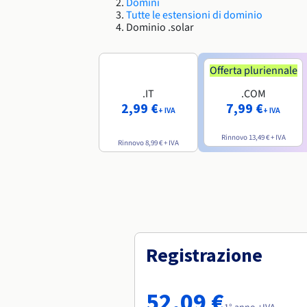
Domini
Tutte le estensioni di dominio
Dominio .solar
Offerta pluriennale
.IT
.COM
2,99 €
7,99 €
+ IVA
+ IVA
Rinnovo
13,49 €
+ IVA
Rinnovo
8,99 €
+ IVA
Registrazione
52,09 €