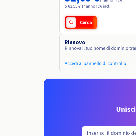
1° anno +IVA
o 63,55 € 1° anno IVA incl.
Cerca
Rinnovo
Rinnova il tuo nome di dominio tram
Accedi al pannello di controllo
Unisci