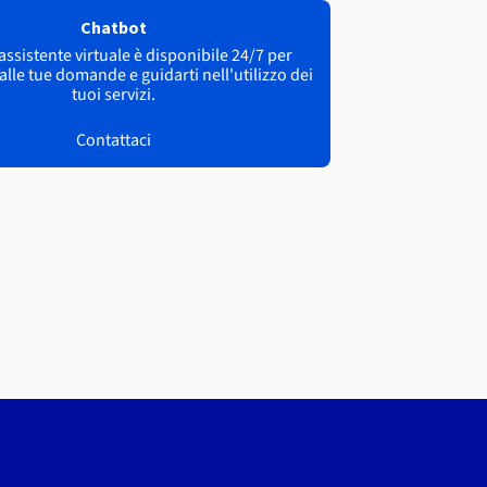
Chatbot
 assistente virtuale è disponibile 24/7 per
lle tue domande e guidarti nell'utilizzo dei
tuoi servizi.
Contattaci