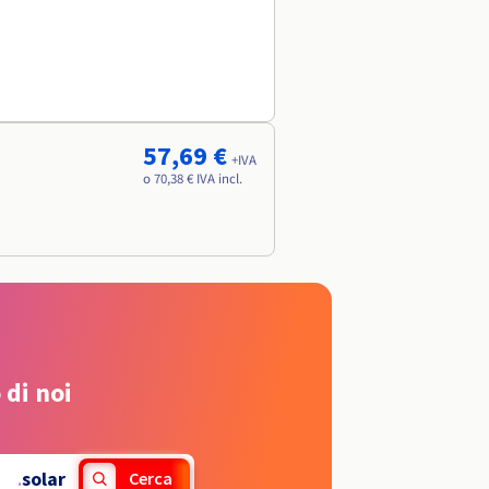
57,69 €
+IVA
o 70,38 € IVA incl.
 di noi
.
solar
Cerca