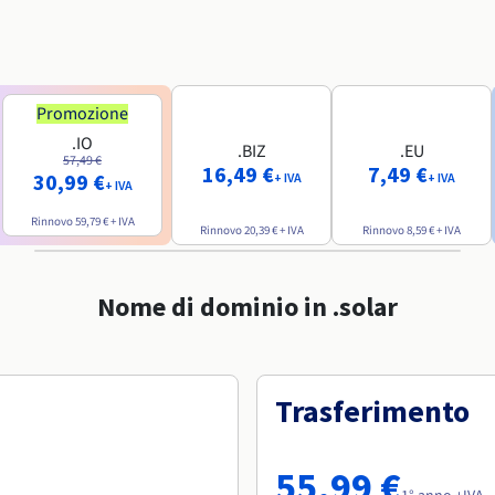
Promozione
.IO
.BIZ
.EU
57,49 €
16,49 €
7,49 €
30,99 €
+ IVA
+ IVA
+ IVA
Rinnovo
59,79 €
+ IVA
Rinnovo
20,39 €
+ IVA
Rinnovo
8,59 €
+ IVA
Nome di dominio in .solar
Trasferimento
55,99 €