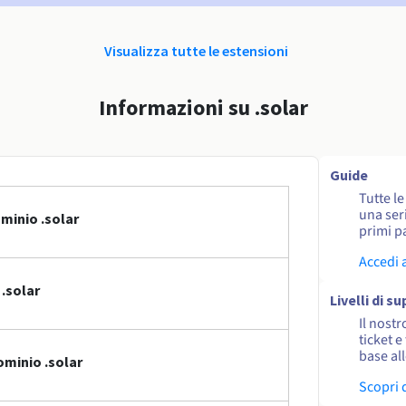
Visualizza tutte le estensioni
Informazioni su .solar
Guide
Tutte l
una seri
minio .solar
primi pa
Accedi 
.solar
Livelli di s
Il nostr
ticket e
base al
ominio .solar
Scopri 