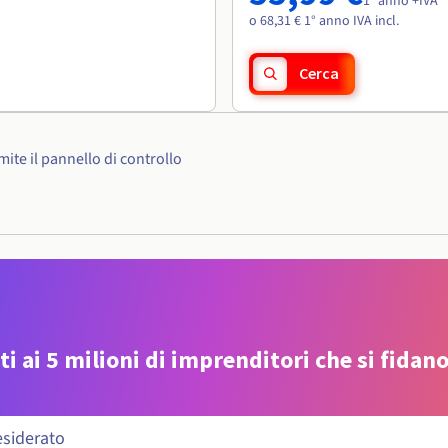
1° anno +IVA
o 68,31 € 1° anno IVA incl.
Cerca
ite il pannello di controllo
ti ai 5 milioni di imprenditori che si fidano