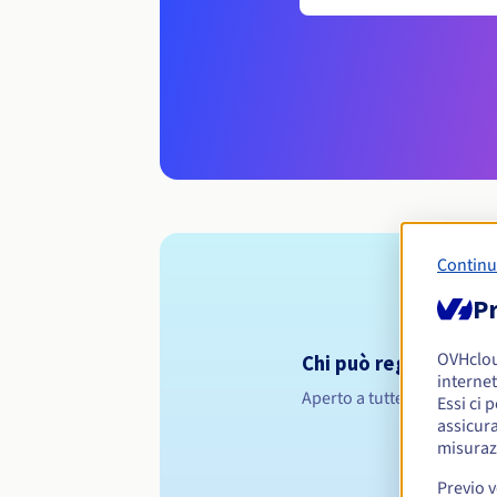
Continu
Pr
OVHclo
Chi può registrare un
internet
Aperto a tutte le persone f
Essi ci 
assicura
misuraz
Previo 