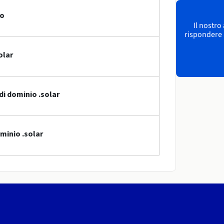
io
Il nostro
rispondere a
olar
di dominio .solar
minio .solar