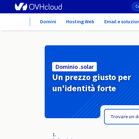
Home
Domini
Hosting Web
Email e soluzio
Dominio .solar
Un prezzo giusto per
un'identità forte
.software