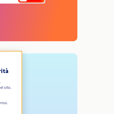
rità
o
l sito.
enso.