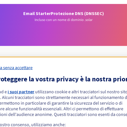
Email Starter
Protezione DNS (DNSSEC)
Incluso con un nome di dominio .solar
a senza accettare
Condizioni di idoneità
oteggere la vostra privacy è la nostra prio
ud e
i suoi partner
utilizzano cookie e altri tracciatori sul nostro sit
 .solar?
. Alcuni tracciatori sono strettamente necessari al funzionamento de
isiche o giuridiche, senza restrizioni geografiche.
permettono in particolare di garantire la sicurezza del servizio o di
re alcune funzionalità essenziali. Altri ci permettono di effettuare
Regole di gestione e notifiche
ioni dell'audience anonime. Questi tracciatori sono esenti da cons
vostro consenso, utilizziamo anche: