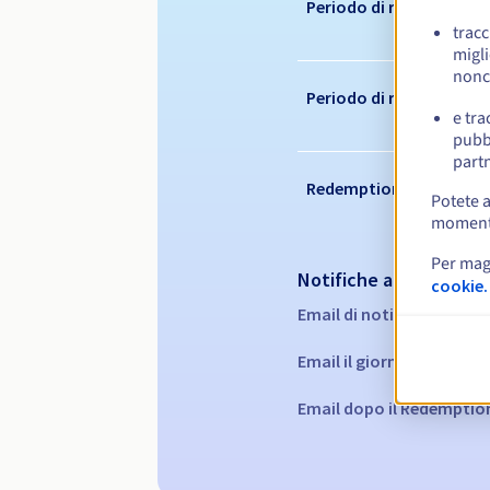
Periodo di registrazion
tracc
migli
nonc
Periodo di rinnovo
e tra
pubbl
partn
Redemption period
Potete a
momento 
Per mag
Notifiche automatiche
cookie.
Email di notifica:
60, 30, 
Email il giorno della sca
Email dopo il Redemptio