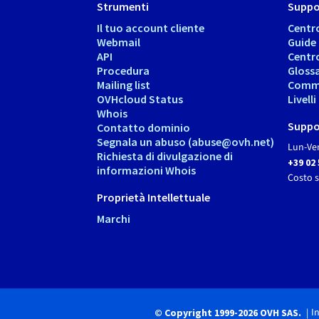
Strumenti
Suppo
Il tuo account cliente
Centr
Webmail
Guide
API
Centr
Procedura
Gloss
Mailing list
Comm
OVHcloud Status
Livell
Whois
Suppo
Contatto dominio
Segnala un abuso (abuse@ovh.net)
Lun-Ven
Richiesta di divulgazione di
+39 02
informazioni Whois
Costo 
Proprietà Intellettuale
Marchi
I
© Copyright 1999-2026 OVH SAS.