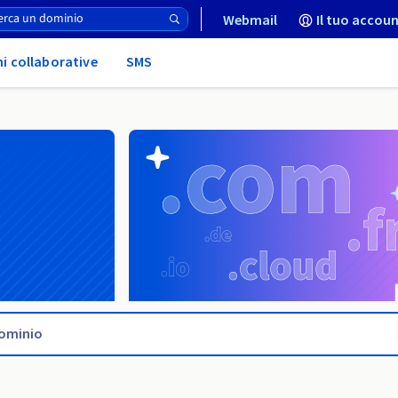
Webmail
Il tuo accoun
ni collaborative
SMS