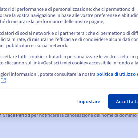
e
iatori di performance e di personalizzazione: che ci permettono di
orare la vostra navigazione in base alle vostre preferenze e abitudin
hé di misurare la performance delle nostre pagine;
cciatori di social network e di partner terzi: che ci permettono di di
icità mirate, di misurarne l'efficacia e di condividere alcuni dati con
er pubblicitari e i social network.
ccettare tutti i cookie, rifiutarli o personalizzare le vostre scelte in 
cliccando sul link «Gestisci i miei cookie» accessibile in fondo all
giori informazioni, potete consultare la nostra
politica di utilizzo 
:
15, 7 e 3 giorni prima della scadenza
Impostare
Accetta t
denza
per notificare la sospensione del nome di dominio
n Grace Period
per notificare la cancellazione del nome di dominio