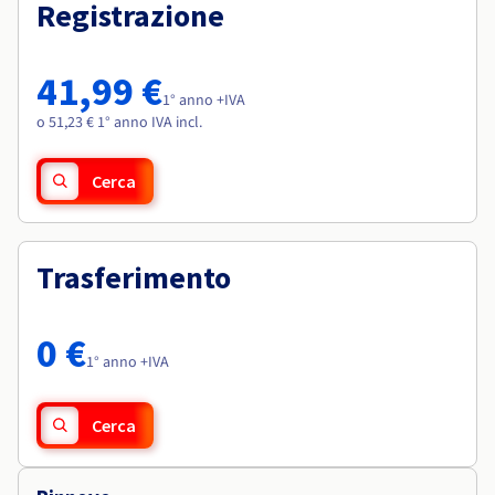
Documentazione
Documentazione
Registrazione
Roadmap & Changelog
Tariffe
Roadmap & Changelog
Roadmap & Changelog
Osservabilità
Disponibilità per Region
Documentazione
41,99 €
Roadmap & Changelog
1° anno +IVA
Roadmap & Changelog
o 51,23 € 1° anno IVA incl.
Cerca
Trasferimento
0 €
1° anno +IVA
Cerca