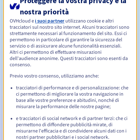
Proteggere la vostra privacy è la
Da 1 a 10 anni
Periodo di registrazione
nostra priorità
OVHcloud e
i suoi partner
utilizzano cookie e altri
tracciatori sul nostro sito internet. Alcuni tracciatori sono
Da 1 a 10 anni
Periodo di rinnovo
strettamente necessari al funzionamento del sito. Essi ci
permettono in particolare di garantire la sicurezza del
servizio o di assicurare alcune funzionalità essenziali.
Altri ci permettono di effettuare misurazioni
90 giorni
Redemption period
dell'audience anonime. Questi tracciatori sono esenti da
consenso.
Previo vostro consenso, utilizziamo anche:
Notifiche automatiche:
tracciatori di performance e di personalizzazione: che
Email di notifica:
60, 30, 15, 7 e 3 giorni prima della
ci permettono di migliorare la vostra navigazione in
scadenza
base alle vostre preferenze e abitudini, nonché di
misurare la performance delle nostre pagine;
Email il giorno della scadenza
per notificare la
sospensione del nome di dominio
e tracciatori di social network e di partner terzi: che ci
permettono di diffondere pubblicità mirate, di
Email dopo il Redemption Grace Period
per notificare la
misurarne l'efficacia e di condividere alcuni dati con i
cancellazione del nome di dominio
nostri partner pubblicitari e i social network.