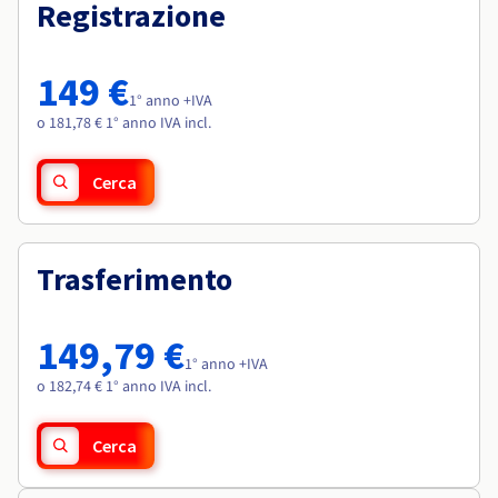
Documentazione
Documentazione
Registrazione
Roadmap & Changelog
Tariffe
Roadmap & Changelog
Roadmap & Changelog
Osservabilità
Disponibilità per Region
Documentazione
149 €
Roadmap & Changelog
1° anno +IVA
Roadmap & Changelog
o 181,78 € 1° anno IVA incl.
Cerca
Trasferimento
149,79 €
1° anno +IVA
o 182,74 € 1° anno IVA incl.
Cerca