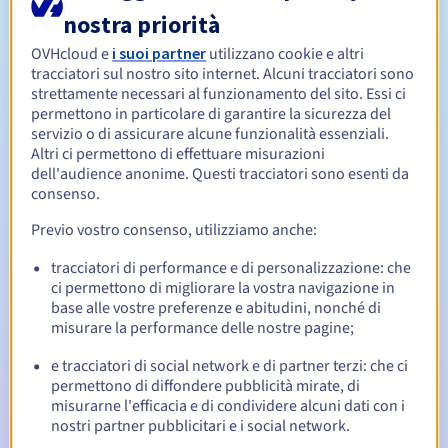
nostra priorità
Da 1 a 9 anni
OVHcloud e
i suoi partner
utilizzano cookie e altri
Periodo di rinnovo
tracciatori sul nostro sito internet. Alcuni tracciatori sono
strettamente necessari al funzionamento del sito. Essi ci
permettono in particolare di garantire la sicurezza del
servizio o di assicurare alcune funzionalità essenziali.
30 giorni
Redemption period
Altri ci permettono di effettuare misurazioni
dell'audience anonime. Questi tracciatori sono esenti da
consenso.
Notifiche automatiche:
Previo vostro consenso, utilizziamo anche:
Email di notifica:
60, 30, 15, 7 e 3 giorni prima della
tracciatori di performance e di personalizzazione: che
scadenza
ci permettono di migliorare la vostra navigazione in
base alle vostre preferenze e abitudini, nonché di
Email il giorno della scadenza
per notificare la
misurare la performance delle nostre pagine;
sospensione del nome di dominio
e tracciatori di social network e di partner terzi: che ci
Email dopo il Redemption Grace Period
per notificare la
permettono di diffondere pubblicità mirate, di
cancellazione del nome di dominio
misurarne l'efficacia e di condividere alcuni dati con i
nostri partner pubblicitari e i social network.