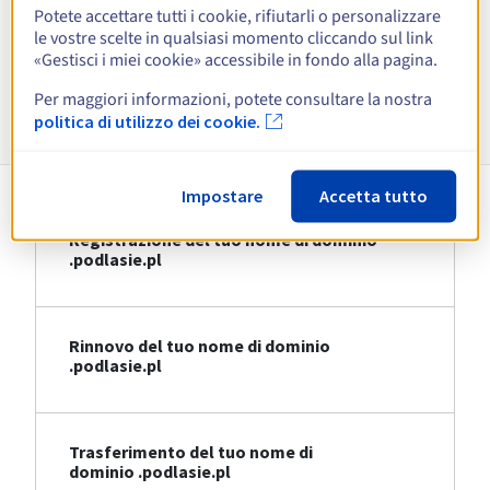
Potete accettare tutti i cookie, rifiutarli o personalizzare
le vostre scelte in qualsiasi momento cliccando sul link
Visualizza tutte le estensioni
«Gestisci i miei cookie» accessibile in fondo alla pagina.
Per maggiori informazioni, potete consultare la nostra
Informazioni su .podlasie.pl
politica di utilizzo dei cookie.
Impostare
Accetta tutto
Registrazione del tuo nome di dominio
.podlasie.pl
Rinnovo del tuo nome di dominio
.podlasie.pl
Trasferimento del tuo nome di
dominio .podlasie.pl