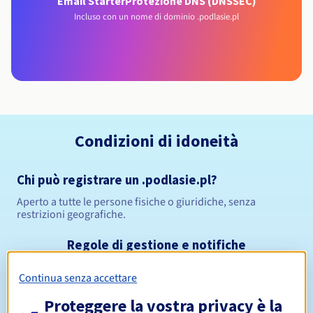
Email Starter
Protezione DNS (DNSSEC)
Incluso con un nome di dominio .podlasie.pl
Condizioni di idoneità
Chi può registrare un .podlasie.pl?
Aperto a tutte le persone fisiche o giuridiche, senza
restrizioni geografiche.
Regole di gestione e notifiche
Continua senza accettare
Da 1 a 10 anni
Periodo di registrazione
Proteggere la vostra privacy è la