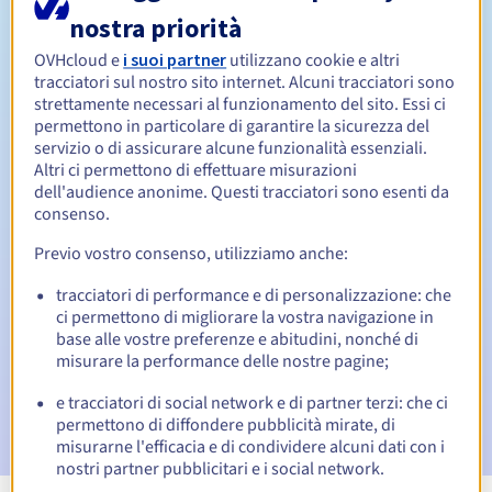
nostra priorità
Da 1 a 10 anni
Periodo di rinnovo
OVHcloud e
i suoi partner
utilizzano cookie e altri
tracciatori sul nostro sito internet. Alcuni tracciatori sono
strettamente necessari al funzionamento del sito. Essi ci
permettono in particolare di garantire la sicurezza del
Redemption period
servizio o di assicurare alcune funzionalità essenziali.
Altri ci permettono di effettuare misurazioni
dell'audience anonime. Questi tracciatori sono esenti da
consenso.
Notifiche automatiche:
Previo vostro consenso, utilizziamo anche:
Email di notifica:
60, 30, 15, 7 e 3 giorni prima della
scadenza
tracciatori di performance e di personalizzazione: che
ci permettono di migliorare la vostra navigazione in
Email il giorno della scadenza
per notificare la
base alle vostre preferenze e abitudini, nonché di
sospensione del nome di dominio
misurare la performance delle nostre pagine;
Email dopo il Redemption Grace Period
per notificare la
e tracciatori di social network e di partner terzi: che ci
cancellazione del nome di dominio
permettono di diffondere pubblicità mirate, di
misurarne l'efficacia e di condividere alcuni dati con i
nostri partner pubblicitari e i social network.