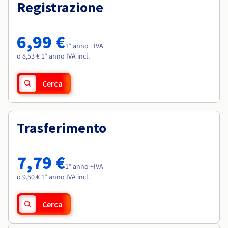
Documentazione
Documentazione
Registrazione
Roadmap & Changelog
Tariffe
Roadmap & Changelog
Roadmap & Changelog
Osservabilità
Disponibilità per Region
Documentazione
6,99 €
Roadmap & Changelog
1° anno +IVA
Roadmap & Changelog
o 8,53 € 1° anno IVA incl.
Cerca
Trasferimento
7,79 €
1° anno +IVA
o 9,50 € 1° anno IVA incl.
Cerca