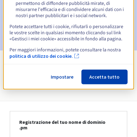
permettono di diffondere pubblicità mirate, di
Email il giorno della scadenza
per notificare la
misurarne l'efficacia e di condividere alcuni dati con i
sospensione del nome di dominio
nostri partner pubblicitari e i social network.
Potete accettare tutti i cookie, rifiutarli o personalizzare
Email dopo il Redemption Grace Period
per notificare la
le vostre scelte in qualsiasi momento cliccando sul link
cancellazione del nome di dominio
«Gestisci i miei cookie» accessibile in fondo alla pagina.
Per maggiori informazioni, potete consultare la nostra
politica di utilizzo dei cookie.
Visualizza tutte le estensioni
Impostare
Accetta tutto
Informazioni su .pm
Registrazione del tuo nome di dominio
.pm