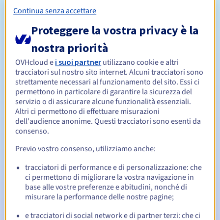
Continua senza accettare
Consulta la lista dei termini dello studio AFNIC
Proteggere la vostra privacy è la
Norme di attribuzione del nome
Regole di gestione e notifiche
nostra priorità
OVHcloud e
i suoi partner
utilizzano cookie e altri
Da 1 a 10 anni
Periodo di registrazione
tracciatori sul nostro sito internet. Alcuni tracciatori sono
strettamente necessari al funzionamento del sito. Essi ci
permettono in particolare di garantire la sicurezza del
servizio o di assicurare alcune funzionalità essenziali.
Da 1 a 10 anni
Periodo di rinnovo
Altri ci permettono di effettuare misurazioni
dell'audience anonime. Questi tracciatori sono esenti da
consenso.
30 giorni
Redemption period
Previo vostro consenso, utilizziamo anche:
tracciatori di performance e di personalizzazione: che
ci permettono di migliorare la vostra navigazione in
base alle vostre preferenze e abitudini, nonché di
Notifiche automatiche:
misurare la performance delle nostre pagine;
Email di notifica:
60, 30, 15, 7 e 3 giorni prima della
scadenza
e tracciatori di social network e di partner terzi: che ci